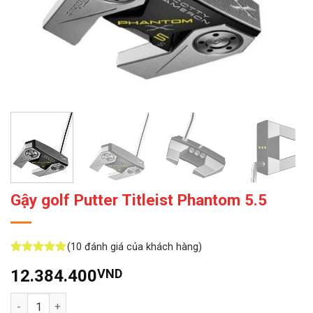
Gậy golf Putter Titleist Phantom 5.5
(
10
đánh giá của khách hàng)
5
10
trên 5
12.384.400
VND
dựa trên
đánh giá
Số lượng