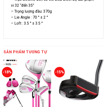
vi 32 “đến 35”
– Trọng lượng đầu: 370g
– Lie Angle : 70 ° ± 2 °
– Loft : 3.5 ° ± 3.5 °
SẢN PHẨM TƯƠNG TỰ
-18%
-15%