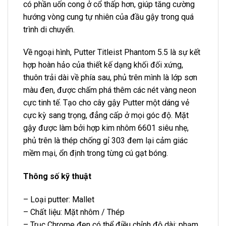
có phần uốn cong ở cổ thấp hơn, giúp tăng cường
hướng vòng cung tự nhiên của đầu gậy trong quá
trình di chuyển.
Về ngoại hình, Putter Titleist Phantom 5.5 là sự kết
hợp hoàn hảo của thiết kế dạng khối đối xứng,
thuôn trải dài về phía sau, phủ trên mình là lớp sơn
màu đen, được chấm phá thêm các nét vàng neon
cực tinh tế. Tạo cho cây gậy Putter một dáng vẻ
cực kỳ sang trọng, đẳng cấp ở mọi góc độ. Mặt
gậy được làm bởi hợp kim nhôm 6601 siêu nhẹ,
phủ trên là thép chống gỉ 303 đem lại cảm giác
mềm mại, ổn định trong từng cú gạt bóng.
Thông số kỹ thuật
– Loại putter: Mallet
– Chất liệu: Mặt nhôm / Thép
– Trục Chrome đen có thể điều chỉnh độ dài: phạm