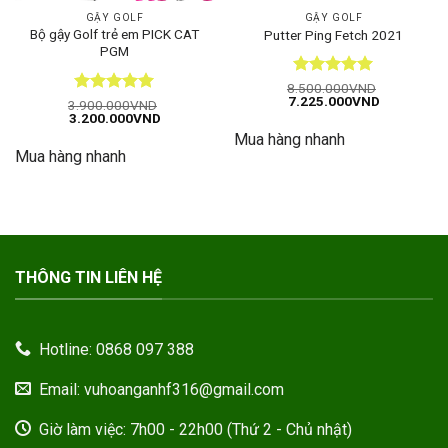
GẬY GOLF
GẬY GOLF
Bộ gậy Golf trẻ em PICK CAT
Putter Ping Fetch 2021
PGM
Được xếp
8.500.000
VND
Giá
Giá
7.225.000
VND
hạng
5
5
Được xếp
3.900.000
VND
gốc
hiện
Giá
Giá
3.200.000
VND
sao
hạng
5
5
là:
tại
gốc
hiện
sao
Mua hàng nhanh
8.500.000VND.
là:
là:
tại
7.225.000
Mua hàng nhanh
3.900.000VND.
là:
3.200.000VND.
THÔNG TIN LIÊN HỆ
Hotline: 0868 097 388
Email: vuhoanganhf316@gmail.com
Giờ làm việc: 7h00 - 22h00 (Thứ 2 - Chủ nhật)