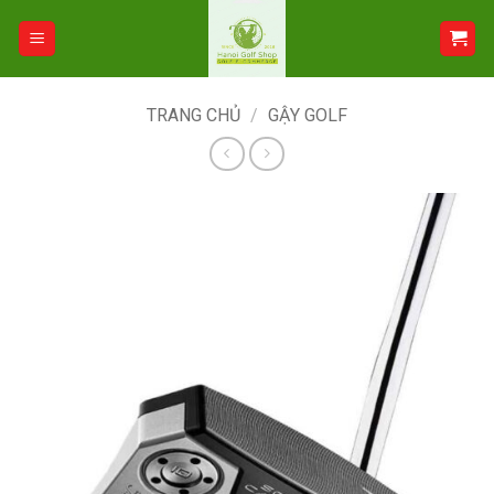
Bỏ
qua
nội
dung
TRANG CHỦ
/
GẬY GOLF