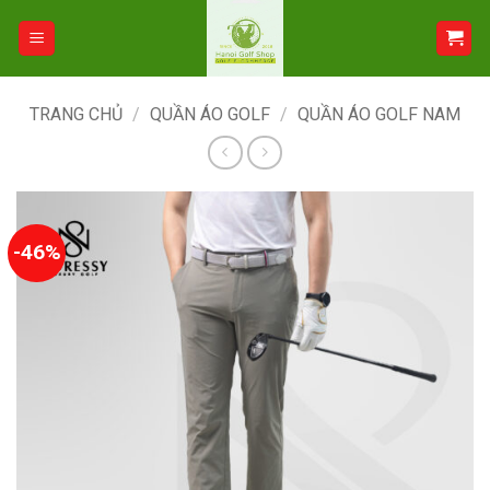
Bỏ
qua
nội
dung
TRANG CHỦ
/
QUẦN ÁO GOLF
/
QUẦN ÁO GOLF NAM
-46%