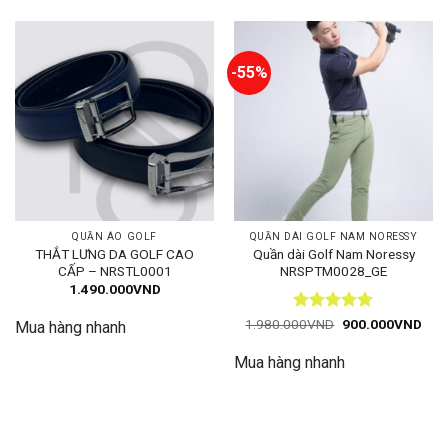
-55%
QUẦN ÁO GOLF
QUẦN DÀI GOLF NAM NORESSY
THẮT LƯNG DA GOLF CAO
Quần dài Golf Nam Noressy
CẤP – NRSTL0001
NRSPTM0028_GE
1.490.000
VND
Được xếp
Giá
Giá
1.980.000
VND
900.000
VND
Mua hàng nhanh
gốc
hiện
hạng
5
5
là:
tại
sao
Mua hàng nhanh
1.980.000VND.
là:
900