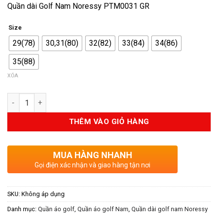
Quần dài Golf Nam Noressy PTM0031 GR
là:
tại
1.390.000VND.
là:
Size
750.000VND.
29(78)
30,31(80)
32(82)
33(84)
34(86)
35(88)
XÓA
Số lượng
THÊM VÀO GIỎ HÀNG
MUA HÀNG NHANH
Gọi điện xác nhận và giao hàng tận nơi
SKU:
Không áp dụng
Danh mục:
Quần áo golf
,
Quần áo golf Nam
,
Quần dài golf nam Noressy