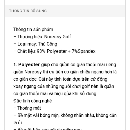
THÔNG TIN BỔ SUNG
Thông tin sản phẩm
– Thương hiệu: Noressy Golf
– Loại may: Thủ Công
– Chất liệu: 93% Polyester + 7%Spandex
1. Polyester
giúp cho quần co giãn thoải mái riêng
quần Noressy thì ưu tiên co giãn chiều ngang hơn là
co giãn dọc. Cái này tính toán dựa trên cử động
xoay ngang của những người chơi golf nên là quần
co giãn thoải mái và hiệu qủa khi sử dụng
Đặc tính công nghệ:
– Thoáng mát
– Bề mặt vải bóng mịn, không nhăn nhàu, không cần
là ủi
– Bề mặt tiếp xúc với da mềm mại