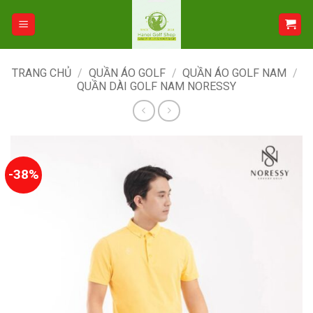
Bỏ
qua
nội
dung
TRANG CHỦ
/
QUẦN ÁO GOLF
/
QUẦN ÁO GOLF NAM
/
QUẦN DÀI GOLF NAM NORESSY
-38%