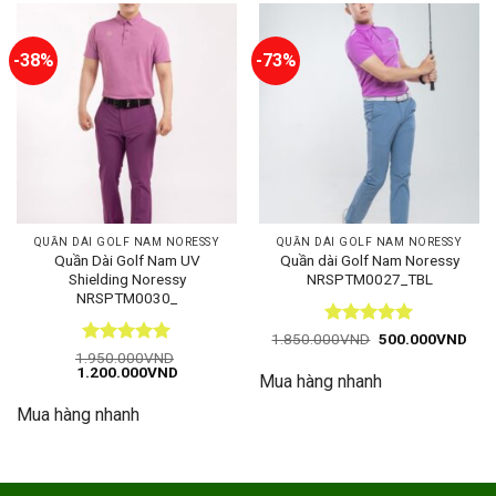
-38%
-73%
QUẦN DÀI GOLF NAM NORESSY
QUẦN DÀI GOLF NAM NORESSY
Quần Dài Golf Nam UV
Quần dài Golf Nam Noressy
Shielding Noressy
NRSPTM0027_TBL
NRSPTM0030_
Được xếp
Giá
Giá
1.850.000
VND
500.000
VND
gốc
hiện
hạng
5
5
Được xếp
1.950.000
VND
là:
tại
Giá
Giá
1.200.000
VND
sao
hạng
5
5
Mua hàng nhanh
1.850.000VND.
là:
gốc
hiện
sao
500
là:
tại
Mua hàng nhanh
1.950.000VND.
là:
1.200.000VND.