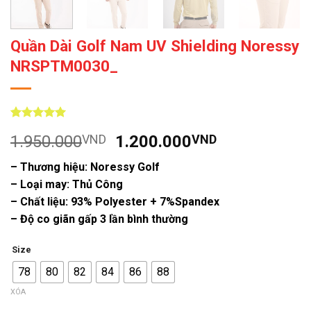
Quần Dài Golf Nam UV Shielding Noressy
NRSPTM0030_
5
7
trên 5
Giá
Giá
1.950.000
VND
1.200.000
VND
dựa trên
đánh giá
gốc
hiện
– Thương hiệu: Noressy Golf
là:
tại
– Loại may: Thủ Công
1.950.000VND.
là:
– Chất liệu: 93% Polyester + 7%Spandex
1.200.000V
– Độ co giãn gấp 3 lần bình thường
Size
78
80
82
84
86
88
XÓA