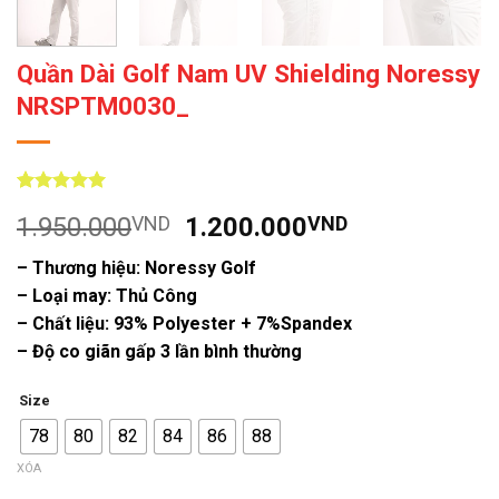
Quần Dài Golf Nam UV Shielding Noressy
NRSPTM0030_
5
9
trên 5
Giá
Giá
1.950.000
VND
1.200.000
VND
dựa trên
đánh giá
gốc
hiện
– Thương hiệu: Noressy Golf
là:
tại
– Loại may: Thủ Công
1.950.000VND.
là:
– Chất liệu: 93% Polyester + 7%Spandex
1.200.000V
– Độ co giãn gấp 3 lần bình thường
Size
78
80
82
84
86
88
XÓA