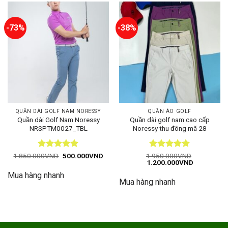
-73%
-38%
QUẦN DÀI GOLF NAM NORESSY
QUẦN ÁO GOLF
Quần dài Golf Nam Noressy
Quần dài golf nam cao cấp
NRSPTM0027_TBL
Noressy thu đông mã 28
Được xếp
Giá
Giá
Được xếp
1.850.000
VND
500.000
VND
1.950.000
VND
gốc
hiện
Giá
Giá
1.200.000
VND
hạng
5
5
hạng
5
5
là:
tại
gốc
hiện
sao
sao
Mua hàng nhanh
1.850.000VND.
là:
là:
tại
Mua hàng nhanh
500.000VND.
1.950.000VND.
là:
1.200.000