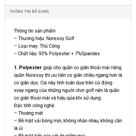
THÔNG TIN BỔ SUNG
Thông tin sản phẩm
– Thương hiệu: Noressy Golf
– Loại may: Thủ Công
– Chất liệu: 93% Polyester + 7%Spandex
1. Polyester
giúp cho quần co giãn thoải mái riêng
quần Noressy thì ưu tiên co giãn chiều ngang hơn là
co giãn dọc. Cái này tính toán dựa trên cử động
xoay ngang của những người chơi golf nên là quần
co giãn thoải mái và hiệu qủa khi sử dụng
Đặc tính công nghệ:
– Thoáng mát
– Bề mặt vải bóng mịn, không nhăn nhàu, không cần
là ủi
– Bề mặt tiếp xúc với da mềm mại