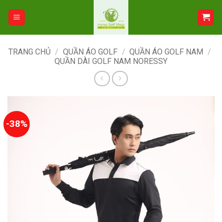
Bỏ
qua
nội
dung
TRANG CHỦ
/
QUẦN ÁO GOLF
/
QUẦN ÁO GOLF NAM
/
QUẦN DÀI GOLF NAM NORESSY
-38%