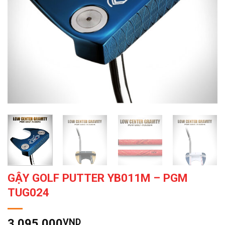
GẬY GOLF PUTTER YB011M – PGM
TUG024
3.095.000
VND