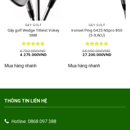
GẬY GOLF
GẬY GOLF
Gậy golf Wedge Titleist Vokey
Ironset Ping G425 NSpro 850
SM8
(5-9,W,U)
Được xếp
Được xếp
4.750.000
VND
34.000.000
VND
Giá
Giá
Giá
Giá
4.275.000
VND
27.200.000
VND
hạng
5
5
hạng
5
5
gốc
hiện
gốc
hiện
sao
sao
là:
tại
là:
tại
Mua hàng nhanh
Mua hàng nhanh
4.750.000VND.
là:
34.000.000VND.
là:
4.275.000VND.
27.200.00
THÔNG TIN LIÊN HỆ
Hotline: 0868 097 388