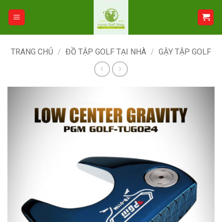
Bỏ
qua
nội
dung
TRANG CHỦ
/
ĐỒ TẬP GOLF TẠI NHÀ
/
GẬY TẬP GOLF