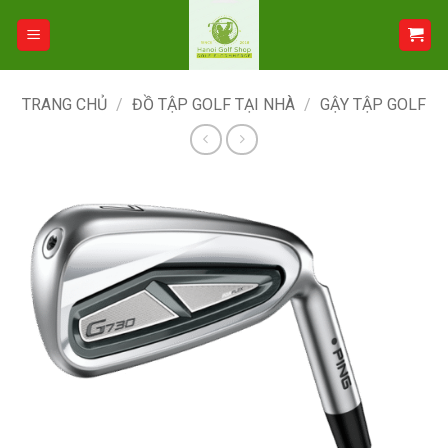
Bỏ
qua
nội
dung
TRANG CHỦ
/
ĐỒ TẬP GOLF TẠI NHÀ
/
GẬY TẬP GOLF