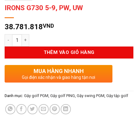
IRONS G730 5-9, PW, UW
38.781.818
VND
Số lượng
THÊM VÀO GIỎ HÀNG
MUA HÀNG NHANH
Gọi điện xác nhận và giao hàng tận nơi
Danh mục:
Gậy golf PGM
,
Gậy golf PING
,
Gậy swing PGM
,
Gậy tập golf