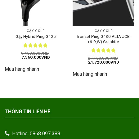
GẬY GOLF
GẬY GOLF
Ironset Ping G430 ALTA JCB
Gậy Hybrid Ping G425
(6-9,W) Graphite
Được xếp
9.450.000
VND
Giá
Giá
7.560.000
VND
hạng
5
5
Được xếp
27.150.000
VND
gốc
hiện
Giá
Giá
21.720.000
VND
sao
hạng
5
5
là:
tại
gốc
hiện
sao
Mua hàng nhanh
9.450.000VND.
là:
là:
tại
7.560.000VND.
Mua hàng nhanh
27.150.000VND.
là:
21.720.00
THÔNG TIN LIÊN HỆ
Hotline: 0868 097 388