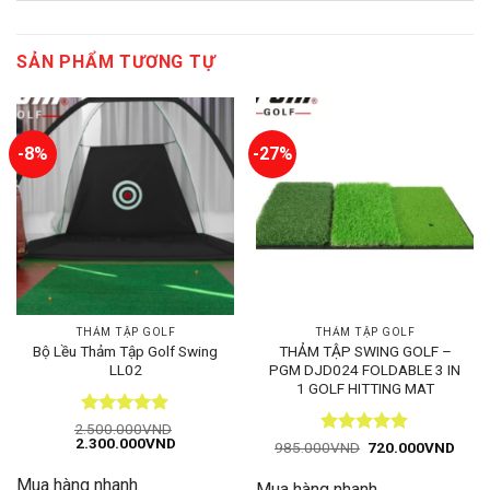
SẢN PHẨM TƯƠNG TỰ
-8%
-27%
THẢM TẬP GOLF
THẢM TẬP GOLF
Bộ Lều Thảm Tập Golf Swing
THẢM TẬP SWING GOLF –
LL02
PGM DJD024 FOLDABLE 3 IN
1 GOLF HITTING MAT
Được xếp
2.500.000
VND
Giá
Giá
2.300.000
VND
hạng
5
5
Được xếp
Giá
Giá
985.000
VND
720.000
VND
gốc
hiện
gốc
hiện
sao
hạng
5
5
là:
tại
là:
tại
sao
Mua hàng nhanh
2.500.000VND.
là:
Mua hàng nhanh
985.000VND.
là: