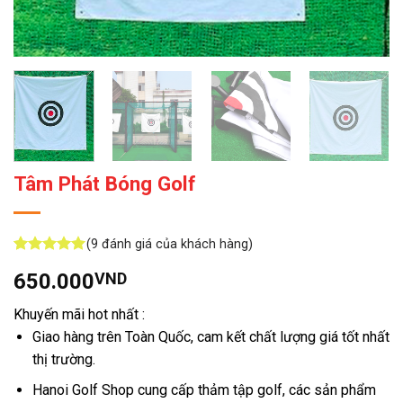
Tâm Phát Bóng Golf
(
9
đánh giá của khách hàng)
5
9
trên 5
650.000
VND
dựa trên
đánh giá
Khuyến mãi hot nhất :
Giao hàng trên Toàn Quốc, cam kết chất lượng giá tốt nhất
thị trường.
Hanoi Golf Shop cung cấp thảm tập golf, các sản phẩm