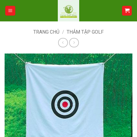
Bỏ
qua
nội
dung
TRANG CHỦ
/
THẢM TẬP GOLF