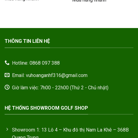
2.300.000VND.
720.
THÔNG TIN LIÊN HỆ
Hotline: 0868 097 388
Email: vuhoanganhf316@gmail.com
Giờ làm việc: 7h00 - 22h00 (Thứ 2 - Chủ nhật)
HỆ THỐNG SHOWROOM GOLF SHOP
Showroom 1: 13 Lô 4 – Khu đô thị Nam La Khê – 368B
Quang Trung