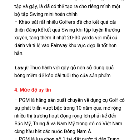
tập và gậy, là đã có thể tạo ra cho riêng mình một
bộ tập Swing mini hoàn chỉnh.
– Khảo sát rất nhiều Golfers đã cho kết quả cải
thiện đáng kể kết quả Swing khi tập luyện thường
xuyên, tăng thêm ít nhất 20-30 yards với mỗi cú
đánh và tỉ lệ vào Fairway khu vực đẹp là tốt hơn
hẳn.
Lưu ý:
Thực hành với gậy gỗ nên sử dụng quả
bóng mềm để kéo dài tuổi thọ của sản phẩm.
4. Mức độ uy tín
– PGM là hãng sản xuất chuyên về dụng cụ Golf có
sự phát triển vượt bậc trong 10 năm qua, mở rộng
nhiều thị trường hoạt động rộng lớn phải kể đến
Bắc Mỹ, Trung Á và Nam Mỹ trong đó có Việt Nam
cùng hầu hết các nước Đông Nam Á.
– PGM là lựa chọn số 1 tại đất nước tỉ dân Trung