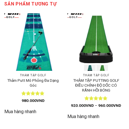
SẢN PHẨM TƯƠNG TỰ
THẢM TẬP GOLF
THẢM TẬP GOLF
Thảm Putt Mô Phỏng Đa Dạng
THẢM TẬP PUTTING GOLF
Góc
ĐIỀU CHỈNH ĐỘ DỐC CÓ
RÃNH HỒI BÓNG
Được xếp
980.000
VND
hạng
5
5
Được xếp
Kho
920.000
VND
–
960.000
VND
giá:
sao
hạng
5
5
Mua hàng nhanh
từ
sao
Mua hàng nhanh
920
đến
960