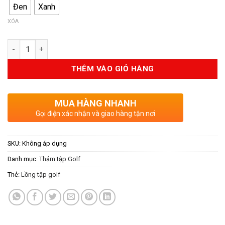
Đen
Xanh
1.500.000VND.
là:
1.300.000V
XÓA
Số lượng
THÊM VÀO GIỎ HÀNG
MUA HÀNG NHANH
Gọi điện xác nhận và giao hàng tận nơi
SKU:
Không áp dụng
Danh mục:
Thảm tập Golf
Thẻ:
Lồng tập golf