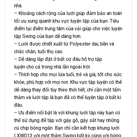
nhà.
– Khoảng cách rộng của lưới giúp đảm bảo an toàn
tối ưu xung quanh khu vực luyện tập của bạn. Tiêu
điểm tại điểm trung tâm của vải giúp cho việc luyện
tập Swing của bạn dễ dàng hơn.
– Lưới được chiết xuất từ Polyester
dai,
bền và
chắc chắn, tuổi thọ cao.
– Dễ dàng lắp đặt ở bất cứ đâu hỗ trợ tập
luyện cho cả trong nhà lẫn ngoài trời.
– Thích hợp cho mọi lứa tuổi, trẻ và già, tốt cho sức
khỏe, phù hợp với mọi nơi. Khu vực tập luyện có thể
dễ dàng thay đổi tùy theo thời tiết, chỉ cần một tấm
thảm và lưới tập là bạn đã có thể luyện tập ở bất kì
đâu.
– Ưu điểm nổi bật là với khung lưới tập này bạn có
thể sử dụng để tập với gậy gỗ, gậy sắt hay những
cú chip bóng ngắn. Bạn chỉ cần kết hợp khung lưới
LXW013 với một thảm Swing bất kỳ cùng với bóng