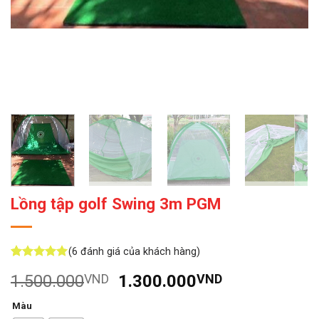
Lồng tập golf Swing 3m PGM
(
6
đánh giá của khách hàng)
5
6
trên 5
Giá
Giá
1.500.000
VND
1.300.000
VND
dựa trên
đánh giá
gốc
hiện
Màu
là:
tại