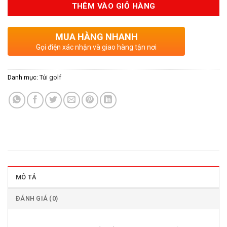
19.600.000VND.
là:
THÊM VÀO GIỎ HÀNG
16.000.0
MUA HÀNG NHANH
Gọi điện xác nhận và giao hàng tận nơi
Danh mục:
Túi golf
MÔ TẢ
ĐÁNH GIÁ (0)