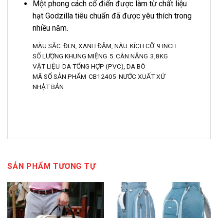
Một phong cách cổ điển được làm từ chất liệu
hạt Godzilla tiêu chuẩn đã được yêu thích trong
nhiều năm.
MÀU SẮC
ĐEN, XANH ĐẬM, NÂU
KÍCH CỠ
9 INCH
SỐ LƯỢNG KHUNG MIỆNG
5
CÂN NẶNG
3,8KG
VẬT LIỆU
DA TỔNG HỢP (PVC), DA BÒ
MÃ SỐ SẢN PHẨM
CB12405
NƯỚC XUẤT XỨ
NHẬT BẢN
SẢN PHẨM TƯƠNG TỰ