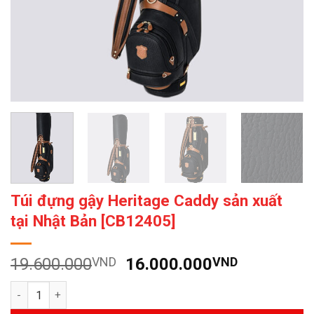
Túi đựng gậy Heritage Caddy sản xuất
tại Nhật Bản [CB12405]
Giá
Giá
19.600.000
VND
16.000.000
VND
gốc
hiện
Số lượng
là:
tại