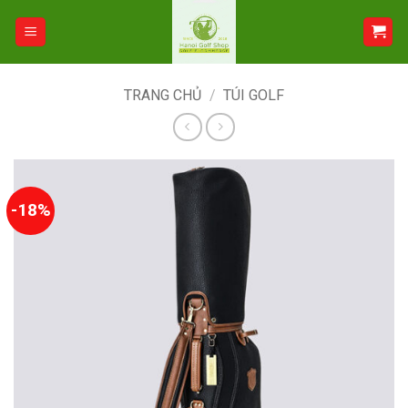
Bỏ
qua
nội
dung
TRANG CHỦ
/
TÚI GOLF
-18%