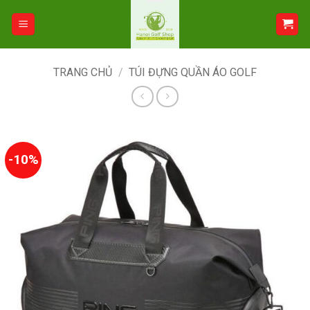
Bỏ
qua
nội
dung
TRANG CHỦ
/
TÚI ĐỰNG QUẦN ÁO GOLF
-10%