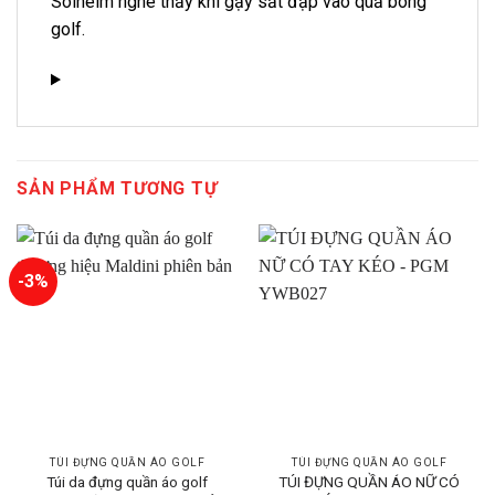
Solheim nghe thấy khi gậy sắt đập vào quả bóng
golf.
SẢN PHẨM TƯƠNG TỰ
-3%
TÚI ĐỰNG QUẦN ÁO GOLF
TÚI ĐỰNG QUẦN ÁO GOLF
Túi da đựng quần áo golf
TÚI ĐỰNG QUẦN ÁO NỮ CÓ