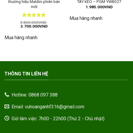
thương hiệu Maldini phiên bản
TAY KÉO – PGM YWB027
mới
1.985.000
VND
Mua hàng nhanh
Được xếp
3.800.000
VND
Giá
Giá
3.700.000
VND
hạng
5
5
gốc
hiện
sao
là:
tại
Mua hàng nhanh
3.800.000VND.
là:
3.700.000VND.
THÔNG TIN LIÊN HỆ
Hotline: 0868 097 388
Email: vuhoanganhf316@gmail.com
Giờ làm việc: 7h00 - 22h00 (Thứ 2 - Chủ nhật)