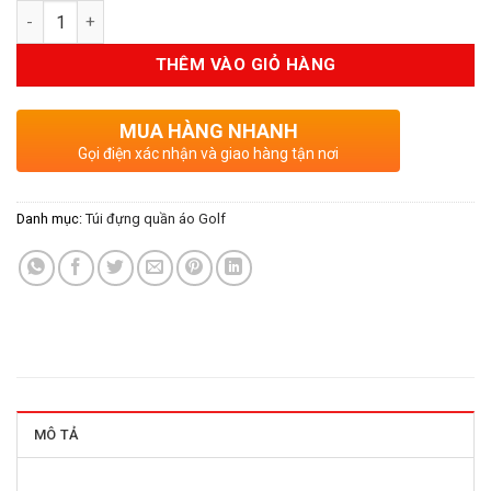
Số lượng
là:
tại
2.590.000VND.
là:
THÊM VÀO GIỎ HÀNG
2.331.000V
MUA HÀNG NHANH
Gọi điện xác nhận và giao hàng tận nơi
Danh mục:
Túi đựng quần áo Golf
MÔ TẢ