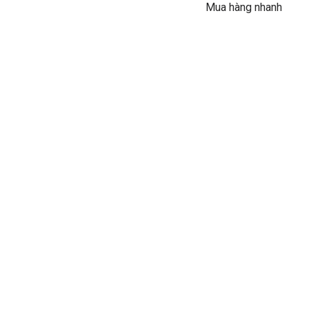
Mua hàng nhanh
5.050.000VND.
l