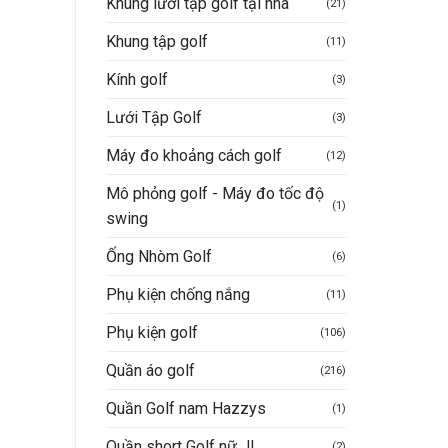
Khung lưới tập golf tại nhà
(21)
2.9
à:
4.200.000VND.
Khung tập golf
(11)
Kính golf
(3)
Lưới Tập Golf
(3)
Máy đo khoảng cách golf
(12)
Mô phỏng golf - Máy đo tốc độ
(1)
swing
Ống Nhòm Golf
(6)
Phụ kiện chống nắng
(11)
Phụ kiện golf
(106)
Quần áo golf
(216)
Quần Golf nam Hazzys
(1)
Quần short Golf nữ JL
(2)