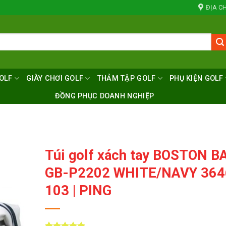
ĐỊA CH
OLF
GIÀY CHƠI GOLF
THẢM TẬP GOLF
PHỤ KIỆN GOLF
ĐỒNG PHỤC DOANH NGHIỆP
Túi golf xách tay BOSTON B
GB-P2202 WHITE/NAVY 364
103 | PING