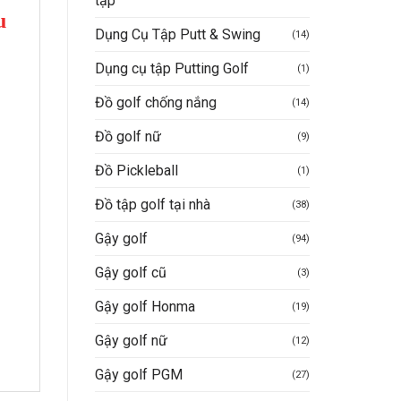
tập
u
Dụng Cụ Tập Putt & Swing
(14)
Dụng cụ tập Putting Golf
(1)
Đồ golf chống nắng
(14)
Đồ golf nữ
(9)
Đồ Pickleball
(1)
Đồ tập golf tại nhà
(38)
Gậy golf
(94)
Gậy golf cũ
(3)
Gậy golf Honma
(19)
Gậy golf nữ
(12)
Gậy golf PGM
(27)