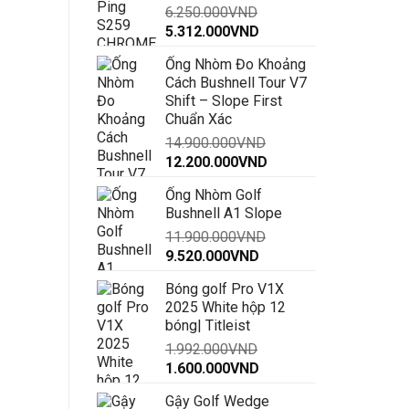
6.250.000
VND
đến
Giá
Giá
5.312.000
VND
30.000.000VND
gốc
hiện
Ống Nhòm Đo Khoảng
là:
tại
Cách Bushnell Tour V7
6.250.000VND.
là:
Shift – Slope First
5.312.000VND.
Chuẩn Xác
14.900.000
VND
Giá
Giá
12.200.000
VND
gốc
hiện
Ống Nhòm Golf
là:
tại
Bushnell A1 Slope
14.900.000VND.
là:
11.900.000
VND
12.200.000VND.
Giá
Giá
9.520.000
VND
gốc
hiện
Bóng golf Pro V1X
là:
tại
2025 White hộp 12
11.900.000VND.
là:
bóng| Titleist
9.520.000VND.
1.992.000
VND
Giá
Giá
1.600.000
VND
gốc
hiện
Gậy Golf Wedge
là:
tại