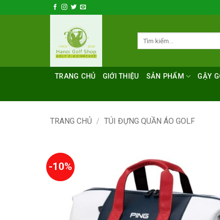
Bỏ
qua
nội
Tìm
dung
kiếm:
TRANG CHỦ
GIỚI THIỆU
SẢN PHẨM
GẬY G
TRANG CHỦ
/
TÚI ĐỰNG QUẦN ÁO GOLF
-10%