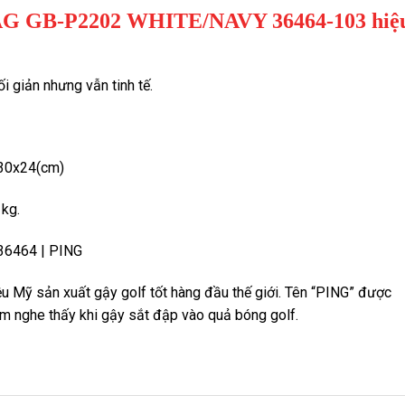
BAG GB-P2202 WHITE/NAVY 36464-103 hiệ
i giản nhưng vẫn tinh tế.
x30x24(cm)
1kg.
ệu Mỹ sản xuất gậy golf tốt hàng đầu thế giới. Tên “PING” được
im nghe thấy khi gậy sắt đập vào quả bóng golf.