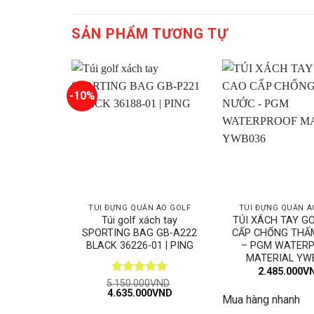
SẢN PHẨM TƯƠNG TỰ
-10%
TÚI ĐỰNG QUẦN ÁO GOLF
TÚI ĐỰNG QUẦN Á
Túi golf xách tay
TÚI XÁCH TAY G
SPORTING BAG GB-A222
CẤP CHỐNG THẤ
BLACK 36226-01 | PING
– PGM WATER
MATERIAL YW
2.485.000
V
Được xếp
5.150.000
VND
Giá
Giá
4.635.000
VND
hạng
5
5
Mua hàng nhanh
gốc
hiện
sao
là:
tại