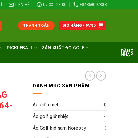
Ỉ
LIÊN HỆ
07:00 - 23:00
+84868097388
THANH TOÁN
GIỎ HÀNG /
0
VND
PICKLEBALL
SẢN XUẤT ĐỒ GOLF
ĐĂNG
NHẬP
DANH MỤC SẢN PHẨM
AG
64-
Áo giữ nhiệt
(1)
Áo golf giữ nhiệt
(2)
Áo Golf kid nam Noressy
(6)