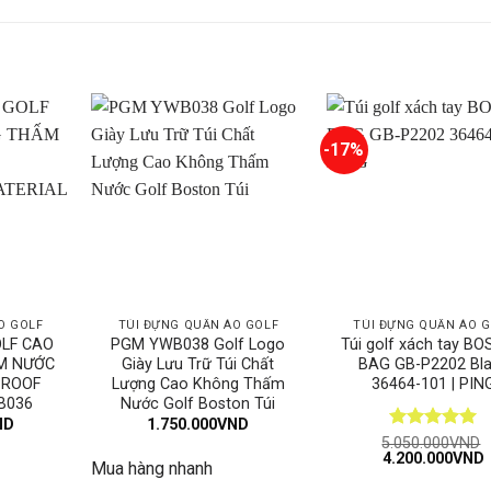
-17%
O GOLF
TÚI ĐỰNG QUẦN ÁO GOLF
TÚI ĐỰNG QUẦN ÁO G
OLF CAO
PGM YWB038 Golf Logo
Túi golf xách tay B
M NƯỚC
Giày Lưu Trữ Túi Chất
BAG GB-P2202 Bl
PROOF
Lượng Cao Không Thấm
36464-101 | PIN
B036
Nước Golf Boston Túi
ND
1.750.000
VND
Được xếp
5.050.000
VND
Giá
4.200.000
VND
hạng
5
5
Mua hàng nhanh
gốc
h
sao
là:
t