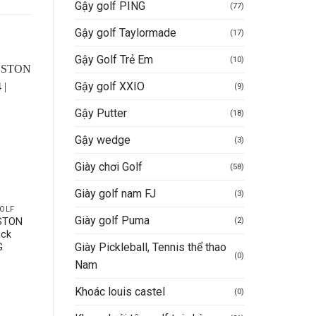
Gậy golf PING
(77)
Gậy golf Taylormade
(17)
Gậy Golf Trẻ Em
(10)
Gậy golf XXIO
(9)
-7%
Gậy Putter
(18)
Gậy wedge
(3)
Giày chơi Golf
(58)
Giày golf nam FJ
(3)
OLF
TÚI ĐỰNG QUẦN ÁO GOLF
TÚI ĐỰNG QUẦN ÁO GOL
Giày golf Puma
(2)
OSTON
Túi Boston Pickleball DK –
Túi golf đồ da đựng qu
ack
MALDINI
áo thương hiệu Maldin
Giày Pickleball, Tennis thể thao
G
3.600.000
VND
(0)
Nam
Được xếp
3.132.000
VND
Mua hàng nhanh
Giá
Giá
2.900.000
VND
hạng
5
5
Khoác louis castel
gốc
hiệ
(0)
Giá
sao
là:
tại
iện
Mua hàng nhanh
3.132.000VND.
là:
ại