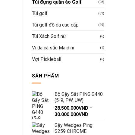
Túi đựng quần áo Golf
(28)
Túi golf
(61)
Túi golf đồ da cao cấp
(49)
Túi Xách Golf nữ
(6)
Ví da cá sấu Maidini
(1)
Vợt Pickleball
(6)
SẢN PHẨM
Bộ Gậy Sắt PING G440
(5-9, PW, UW)
28.500.000
VND
–
Khoảng
30.000.000
VND
giá:
Gậy Wedges Ping
từ
S259 CHROME
28.500.000VND