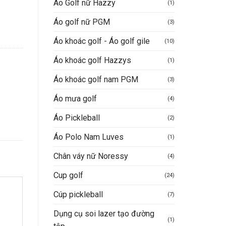
Áo Golf nữ Hazzy
(1)
Áo golf nữ PGM
(3)
Áo khoác golf - Áo golf gile
(10)
Áo khoác golf Hazzys
(1)
5.000VND.
Áo khoác golf nam PGM
(3)
Áo mưa golf
(4)
Áo Pickleball
(2)
Áo Polo Nam Luves
(1)
Chân váy nữ Noressy
(4)
Cup golf
(24)
Cúp pickleball
(7)
Dụng cụ soi lazer tạo đường
(1)