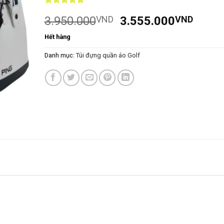
5
8
trên 5
Giá
Giá
3.950.000
VND
3.555.000
VND
dựa trên
đánh giá
gốc
hiện
Hết hàng
là:
tại
3.950.000VND.
là:
Danh mục:
Túi đựng quần áo Golf
3.55