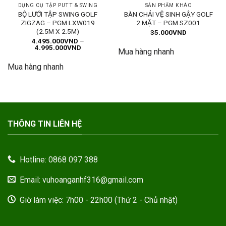
DỤNG CỤ TẬP PUTT & SWING
SẢN PHẨM KHÁC
BỘ LƯỚI TẬP SWING GOLF
BÀN CHẢI VỆ SINH GẬY GOLF
ZIGZAG – PGM LXW019
2 MẶT – PGM SZ001
(2.5M X 2.5M)
35.000
VND
4.495.000
VND
–
Khoảng
4.995.000
VND
Mua hàng nhanh
giá:
từ
Mua hàng nhanh
4.495.000VND
đến
4.995.000VND
THÔNG TIN LIÊN HỆ
Hotline: 0868 097 388
Email: vuhoanganhf316@gmail.com
Giờ làm việc: 7h00 - 22h00 (Thứ 2 - Chủ nhật)