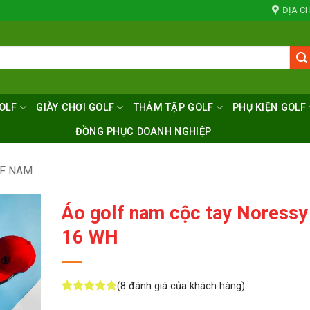
ĐỊA CH
OLF
GIÀY CHƠI GOLF
THẢM TẬP GOLF
PHỤ KIỆN GOLF
ĐỒNG PHỤC DOANH NGHIỆP
LF NAM
Áo golf nam cộc tay Noress
16 WH
(
8
đánh giá của khách hàng)
5
8
trên 5