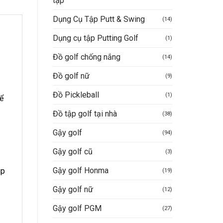
tập
Dụng Cụ Tập Putt & Swing
(14)
Dụng cụ tập Putting Golf
(1)
Đồ golf chống nắng
(14)
Đồ golf nữ
(9)
Đồ Pickleball
(1)
ể
Đồ tập golf tại nhà
(38)
Gậy golf
(94)
Gậy golf cũ
(3)
Gậy golf Honma
úp
(19)
Gậy golf nữ
(12)
Gậy golf PGM
(27)