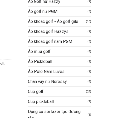
Áo Golf nữ Hazzy
(1)
Áo golf nữ PGM
(3)
Áo khoác golf - Áo golf gile
(10)
Áo khoác golf Hazzys
(1)
Áo khoác golf nam PGM
(3)
Áo mưa golf
(4)
Áo Pickleball
(2)
olf
,
Áo Polo Nam Luves
(1)
Chân váy nữ Noressy
(4)
Cup golf
(24)
Cúp pickleball
(7)
Dụng cụ soi lazer tạo đường
(1)