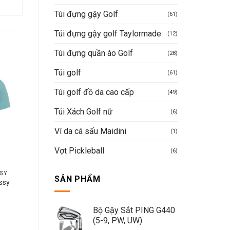
Túi đựng gậy Golf
(61)
Túi đựng gậy golf Taylormade
(12)
Túi đựng quần áo Golf
(28)
Túi golf
(61)
-50%
-40%
Túi golf đồ da cao cấp
(49)
Túi Xách Golf nữ
(6)
Ví da cá sấu Maidini
(1)
Vợt Pickleball
(6)
SSY
ÁO GOLF NAM NORESSY
ÁO GOLF NAM NORESSY
SẢN PHẨM
ssy
Áo Golf Polo Nam
Áo golf gile Noressy c
PLM1023- PI
cấp
Giá
Giá
790.000
VND
395.000
VND
iá
gốc
hiện
Bộ Gậy Sắt PING G440
iện
là:
tại
Được xếp
1.750.000
VND
(5-9, PW, UW)
Mua hàng nhanh
i
790.000VND.
là:
Giá
Giá
1.050.000
VND
hạng
5
5
:
395.000VND.