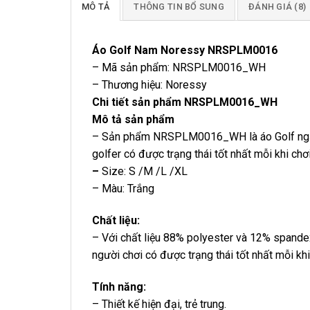
MÔ TẢ
THÔNG TIN BỔ SUNG
ĐÁNH GIÁ (8)
Áo Golf Nam Noressy NRSPLM0016
– Mã sản phẩm: NRSPLM0016_WH
– Thương hiệu: Noressy
Chi tiết sản phẩm NRSPLM0016_WH
Mô tả sản phẩm
– Sản phẩm NRSPLM0016_WH là áo Golf ngắn 
golfer có được trạng thái tốt nhất mỗi khi chơi
–
Size: S /M /L /XL
– Màu: Trắng
Chất liệu:
– Với chất liệu 88% polyester và 12% spandex
người chơi có được trạng thái tốt nhất mỗi khi
Tính năng:
– Thiết kế hiện đại, trẻ trung.