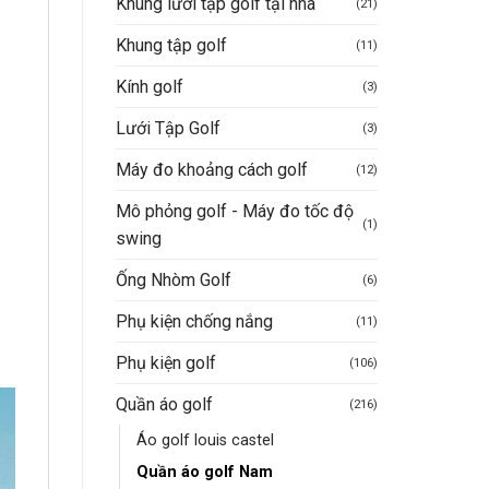
Khung lưới tập golf tại nhà
(21)
Khung tập golf
(11)
Kính golf
(3)
Lưới Tập Golf
(3)
Máy đo khoảng cách golf
(12)
Mô phỏng golf - Máy đo tốc độ
(1)
swing
Ống Nhòm Golf
(6)
Phụ kiện chống nắng
(11)
Phụ kiện golf
(106)
Quần áo golf
(216)
Áo golf louis castel
Quần áo golf Nam