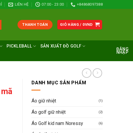
Ỉ
LIÊN HỆ
07:00 - 23:00
+84868097388
THANH TOÁN
GIỎ HÀNG /
0
VND
PICKLEBALL
SẢN XUẤT ĐỒ GOLF
ĐĂNG
NHẬP
DANH MỤC SẢN PHẨM
y mã
Áo giữ nhiệt
(1)
Áo golf giữ nhiệt
(2)
Áo Golf kid nam Noressy
(6)