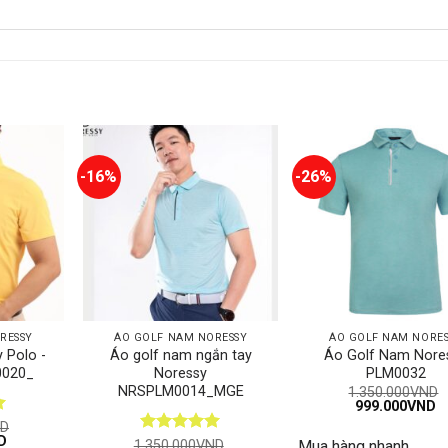
-16%
-26%
RESSY
ÁO GOLF NAM NORESSY
ÁO GOLF NAM NORE
 Polo -
Áo golf nam ngắn tay
Áo Golf Nam Nore
0020_
Noressy
PLM0032
NRSPLM0014_MGE
1.350.000
VND
Giá
G
999.000
VND
gốc
h
D
là:
tạ
Giá
D
Được xếp
1.350.000
VND
Mua hàng nhanh
1.350.000VND.
là