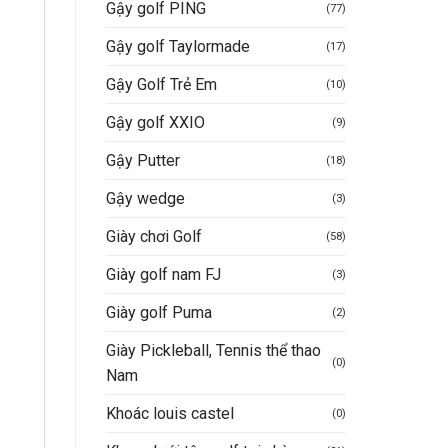
Gậy golf PING
(77)
Gậy golf Taylormade
(17)
Gậy Golf Trẻ Em
(10)
Gậy golf XXIO
(9)
Gậy Putter
(18)
Gậy wedge
(3)
Giày chơi Golf
(58)
Giày golf nam FJ
(3)
Giày golf Puma
(2)
Giày Pickleball, Tennis thể thao
(0)
Nam
Khoác louis castel
(0)