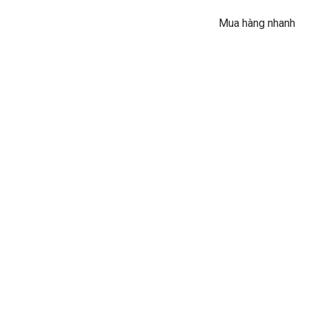
gốc
sao
là:
Mua hàng nhanh
1.350.000V