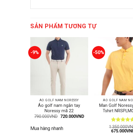
SẢN PHẨM TƯƠNG TỰ
-9%
-50%
ÁO GOLF NAM NORESSY
ÁO GOLF NAM NO
Áo golf nam ngắn tay
Man Golf Noressy
Noressy mã 22
Tshirt NRSPLM
Giá
Giá
790.000
VND
720.000
VND
gốc
hiện
là:
tại
Được xếp
1.350.000
VN
Mua hàng nhanh
790.000VND.
là:
Giá
675.000
VN
hạng
5
5
720.000VND.