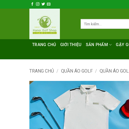
Bỏ
qua
nội
Tìm
dung
kiếm:
TRANG CHỦ
GIỚI THIỆU
SẢN PHẨM
GẬY G
TRANG CHỦ
/
QUẦN ÁO GOLF
/
QUẦN ÁO GO