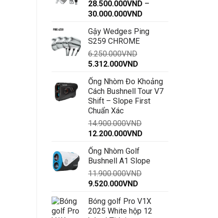
gốc
hiệ
28.500.000
VND
–
sao
99.000VND.
là:
tại
Khoảng
30.000.000
VND
Mua hàng nhanh
1.750.000VND.
là:
giá:
1.0
Gậy Wedges Ping
từ
S259 CHROME
28.500.000VND
6.250.000
VND
đến
Giá
Giá
5.312.000
VND
30.000.000VND
gốc
hiện
Ống Nhòm Đo Khoảng
là:
tại
Cách Bushnell Tour V7
6.250.000VND.
là:
Shift – Slope First
5.312.000VND.
Chuẩn Xác
14.900.000
VND
Giá
Giá
12.200.000
VND
gốc
hiện
Ống Nhòm Golf
là:
tại
Bushnell A1 Slope
14.900.000VND.
là:
11.900.000
VND
12.200.000VND.
Giá
Giá
9.520.000
VND
gốc
hiện
Bóng golf Pro V1X
là:
tại
2025 White hộp 12
11.900.000VND.
là: