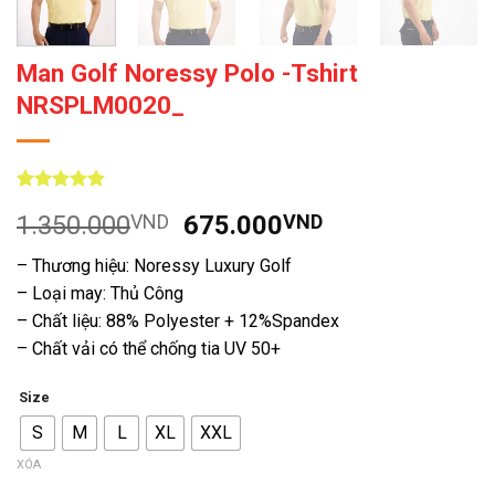
Man Golf Noressy Polo -Tshirt
NRSPLM0020_
5
8
trên 5
Giá
Giá
1.350.000
VND
675.000
VND
dựa trên
đánh giá
gốc
hiện
– Thương hiệu: Noressy Luxury Golf
là:
tại
– Loại may: Thủ Công
1.350.000VND.
là:
– Chất liệu: 88% Polyester + 12%Spandex
675.000VND.
– Chất vải có thể chống tia UV 50+
Size
S
M
L
XL
XXL
XÓA