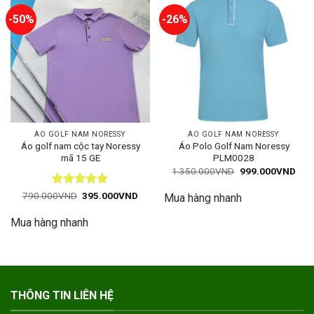
-50%
-26%
ÁO GOLF NAM NORESSY
ÁO GOLF NAM NORESSY
Áo golf nam cộc tay Noressy
Áo Polo Golf Nam Noressy
mã 15 GE
PLM0028
Giá
Giá
1.350.000
VND
999.000
VND
gốc
hiện
là:
tại
Được xếp
Giá
Giá
790.000
VND
395.000
VND
Mua hàng nhanh
1.350.000VND.
là:
gốc
hiện
hạng
5
5
999
là:
tại
sao
Mua hàng nhanh
790.000VND.
là:
395.000VND.
THÔNG TIN LIÊN HỆ