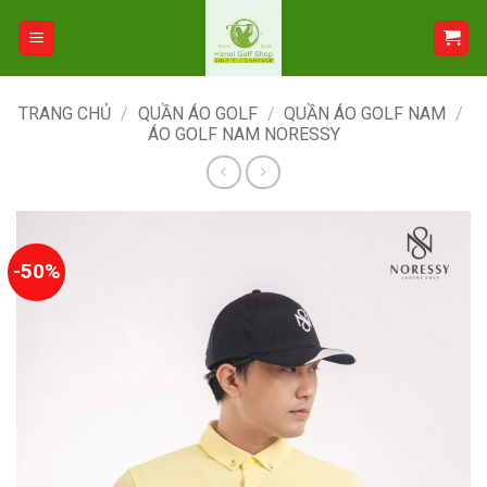
Bỏ
qua
nội
dung
TRANG CHỦ
/
QUẦN ÁO GOLF
/
QUẦN ÁO GOLF NAM
/
ÁO GOLF NAM NORESSY
-50%