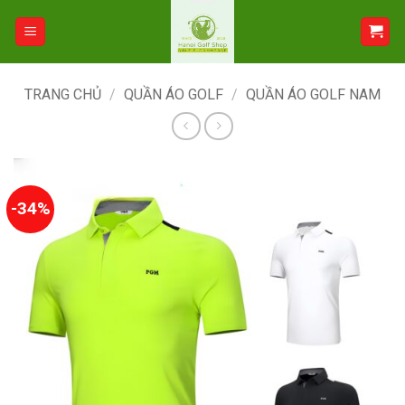
Bỏ
qua
nội
dung
TRANG CHỦ
/
QUẦN ÁO GOLF
/
QUẦN ÁO GOLF NAM
-34%