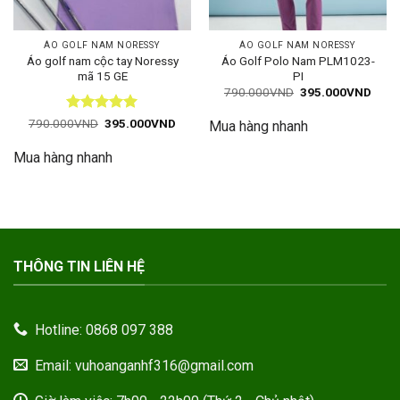
ÁO GOLF NAM NORESSY
ÁO GOLF NAM NORESSY
Áo golf nam cộc tay Noressy
Áo Golf Polo Nam PLM1023-
mã 15 GE
PI
Giá
Giá
790.000
VND
395.000
VND
gốc
hiện
là:
tại
Được xếp
Giá
Giá
790.000
VND
395.000
VND
Mua hàng nhanh
790.000VND.
là:
gốc
hiện
hạng
5
5
395.
là:
tại
sao
Mua hàng nhanh
790.000VND.
là:
395.000VND.
THÔNG TIN LIÊN HỆ
Hotline: 0868 097 388
Email: vuhoanganhf316@gmail.com