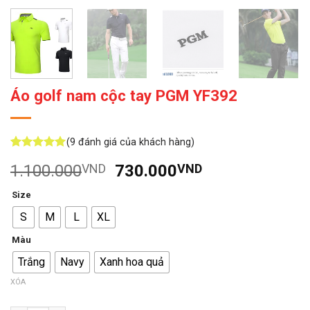
Áo golf nam cộc tay PGM YF392
(
9
đánh giá của khách hàng)
5
9
trên 5
Giá
Giá
1.100.000
VND
730.000
VND
dựa trên
đánh giá
gốc
hiện
Size
là:
tại
S
M
L
XL
1.100.000VND.
là:
730.000VND.
Màu
Trắng
Navy
Xanh hoa quả
XÓA