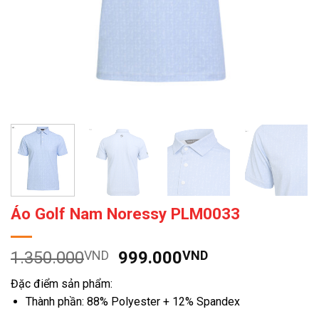
Áo Golf Nam Noressy PLM0033
Giá
Giá
1.350.000
VND
999.000
VND
gốc
hiện
Đặc điểm sản phẩm:
là:
tại
Thành phần: 88% Polyester + 12% Spandex
1.350.000VND.
là: