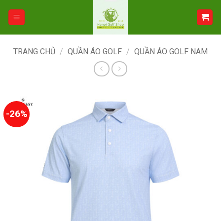
Bỏ
qua
nội
dung
TRANG CHỦ
/
QUẦN ÁO GOLF
/
QUẦN ÁO GOLF NAM
-26%