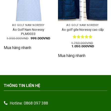
ÁO GOLF NAM NORESSY
ÁO GOLF NAM NORESSY
Áo Golf Nam Noressy
Áo golf gile Noressy cao cấp
PLM0033
Giá
Giá
1.350.000
VND
999.000
VND
gốc
hiện
Được xếp
1.750.000
VND
là:
tại
Giá
Giá
1.050.000
VND
hạng
5
5
Mua hàng nhanh
1.350.000VND.
là:
gốc
hiện
sao
999.000VND.
là:
tại
Mua hàng nhanh
1.750.000VND.
là:
1.050.000
THÔNG TIN LIÊN HỆ
Hotline: 0868 097 388