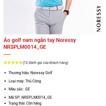
Áo golf nam ngắn tay Noressy
NRSPLM0014_GE
(
12
đánh giá của khách hàng)
5
12
trên 5
dựa trên
Thương hiệu: Noressy Golf
đánh giá
Loại may: Thủ Công
Màu sắc : GE
Mã SP: NRSPLM0014_GE
Trạng thái: Còn hàng