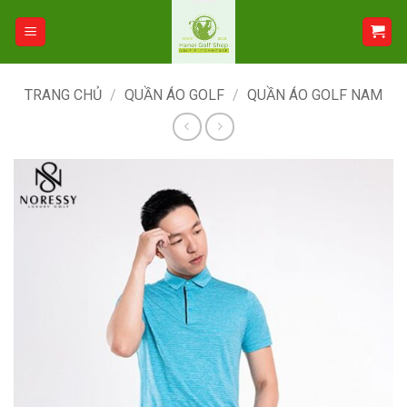
Bỏ
qua
nội
dung
TRANG CHỦ
/
QUẦN ÁO GOLF
/
QUẦN ÁO GOLF NAM