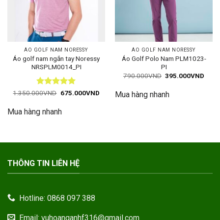
ÁO GOLF NAM NORESSY
ÁO GOLF NAM NORESSY
Áo golf nam ngắn tay Noressy
Áo Golf Polo Nam PLM1023-
NRSPLM0014_PI
PI
Giá
Giá
790.000
VND
395.000
VND
gốc
hiện
là:
tại
Được xếp
Giá
Giá
1.350.000
VND
675.000
VND
Mua hàng nhanh
790.000VND.
là:
gốc
hiện
hạng
5
5
395.
là:
tại
sao
Mua hàng nhanh
1.350.000VND.
là:
675.000VND.
THÔNG TIN LIÊN HỆ
Hotline: 0868 097 388
Email: vuhoanganhf316@gmail.com