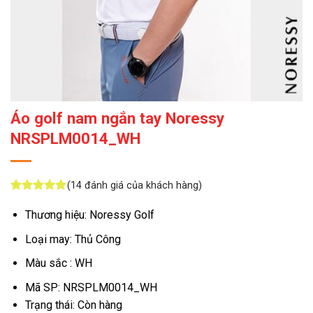
Áo golf nam ngắn tay Noressy
NRSPLM0014_WH
(
14
đánh giá của khách hàng)
5
14
trên 5
dựa trên
Thương hiệu: Noressy Golf
đánh giá
Loại may: Thủ Công
Màu sắc : WH
Mã SP: NRSPLM0014_WH
Trạng thái: Còn hàng