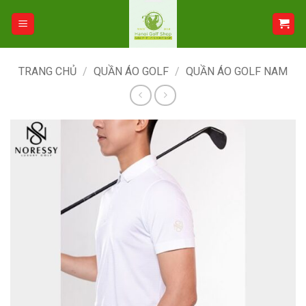
Bỏ
qua
nội
dung
TRANG CHỦ
/
QUẦN ÁO GOLF
/
QUẦN ÁO GOLF NAM