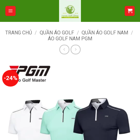
Bỏ
qua
nội
dung
TRANG CHỦ
/
QUẦN ÁO GOLF
/
QUẦN ÁO GOLF NAM
/
ÁO GOLF NAM PGM
-24%