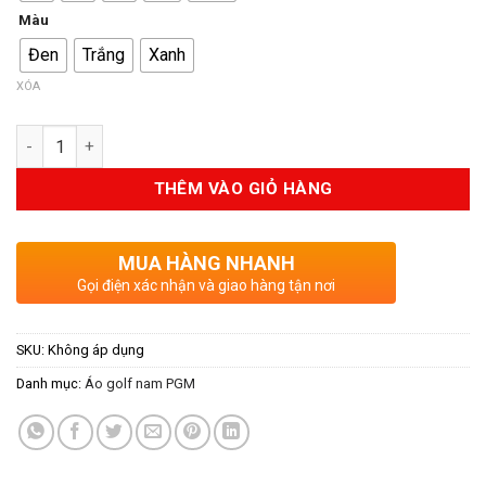
950.000VND.
Màu
Đen
Trắng
Xanh
XÓA
Số lượng
THÊM VÀO GIỎ HÀNG
MUA HÀNG NHANH
Gọi điện xác nhận và giao hàng tận nơi
SKU:
Không áp dụng
Danh mục:
Áo golf nam PGM