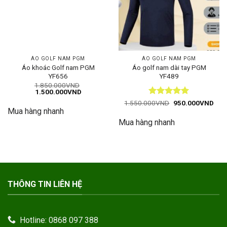
ÁO GOLF NAM PGM
ÁO GOLF NAM PGM
Áo khoác Golf nam PGM
Áo golf nam dài tay PGM
YF656
YF489
1.850.000
VND
Giá
Giá
1.500.000
VND
gốc
hiện
Được xếp
Giá
Giá
1.550.000
VND
950.000
VND
là:
tại
gốc
hiện
hạng
5
5
Mua hàng nhanh
1.850.000VND.
là:
là:
tại
1.500.000VND.
sao
Mua hàng nhanh
1.550.000VND.
là:
950
THÔNG TIN LIÊN HỆ
Hotline: 0868 097 388