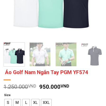
Áo Golf Nam Ngắn Tay PGM YF574
Giá
Giá
1.250.000
VND
950.000
VND
gốc
hiện
Size
là:
tại
S
M
L
XL
XXL
1.250.000VND.
là: