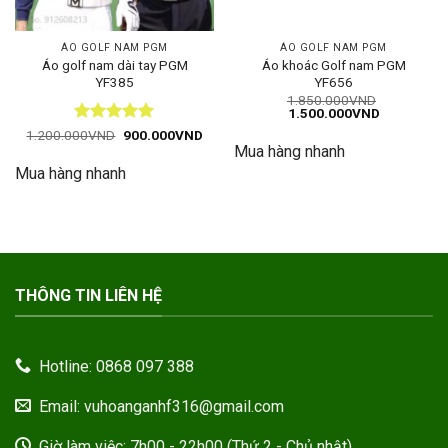
ÁO GOLF NAM PGM
ÁO GOLF NAM PGM
Áo golf nam dài tay PGM
Áo khoác Golf nam PGM
YF385
YF656
1.850.000
VND
Giá
Giá
1.500.000
VND
gốc
hiện
Được xếp
Giá
Giá
1.200.000
VND
900.000
VND
là:
tại
gốc
hiện
hạng
5
5
Mua hàng nhanh
1.850.000VND.
là:
là:
tại
1.500.000
sao
Mua hàng nhanh
1.200.000VND.
là:
900.000VND.
THÔNG TIN LIÊN HỆ
Hotline: 0868 097 388
Email: vuhoanganhf316@gmail.com
Giờ làm việc: 7h00 - 22h00 (Thứ 2 - Chủ nhật)