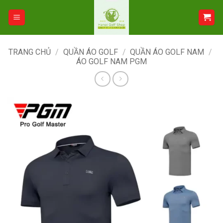
Bỏ
qua
nội
dung
TRANG CHỦ
/
QUẦN ÁO GOLF
/
QUẦN ÁO GOLF NAM
/
ÁO GOLF NAM PGM