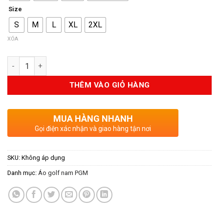
Size
S
M
L
XL
2XL
XÓA
Số lượng
THÊM VÀO GIỎ HÀNG
MUA HÀNG NHANH
Gọi điện xác nhận và giao hàng tận nơi
SKU:
Không áp dụng
Danh mục:
Áo golf nam PGM