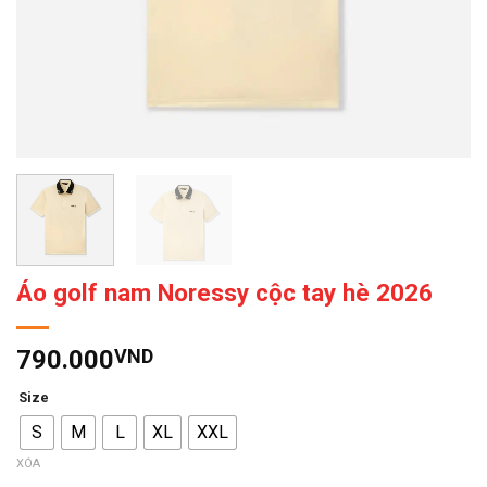
Áo golf nam Noressy cộc tay hè 2026
790.000
VND
Size
S
M
L
XL
XXL
XÓA