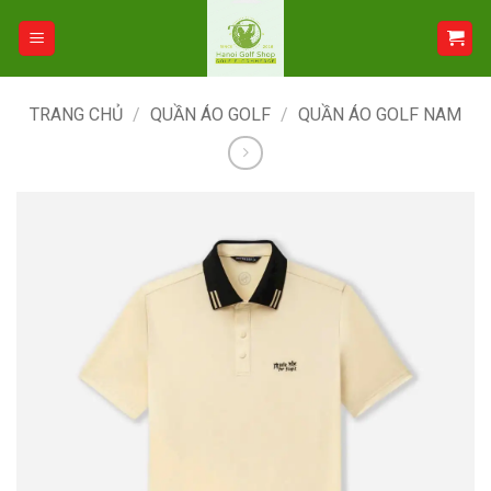
Bỏ
qua
nội
dung
TRANG CHỦ
/
QUẦN ÁO GOLF
/
QUẦN ÁO GOLF NAM