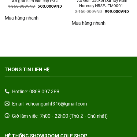
Áo Golf Jacket Dài Tay Nam
Áo golf nam cao cấp PXG
Noressy NRSPJTM0001_
Giá
Giá
1.350.000
VND
500.000
VND
gốc
hiện
Giá
Giá
2.150.000
VND
999.000
VND
là:
tại
gốc
hiện
Mua hàng nhanh
1.350.000VND.
là:
là:
tại
500.000VND.
Mua hàng nhanh
2.150.000VND.
là:
999
THÔNG TIN LIÊN HỆ
Hotline: 0868 097 388
Email: vuhoanganhf316@gmail.com
Giờ làm việc: 7h00 - 22h00 (Thứ 2 - Chủ nhật)
HỆ THỐNG SHOWROOM GOLF SHOP