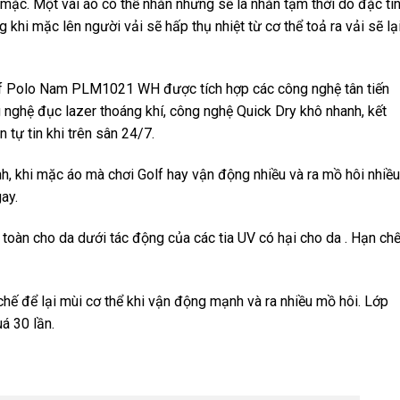
 mặc. Một vài áo có thể nhăn nhưng sẽ là nhăn tạm thời do đặc tí
g khi mặc lên người vải sẽ hấp thụ nhiệt từ cơ thể toả ra vải sẽ lạ
lf Polo Nam PLM1021 WH được tích hợp các công nghệ tân tiến
g nghệ đục lazer thoáng khí, công nghệ Quick Dry khô nhanh, kết
 tự tin khi trên sân 24/7.
h, khi mặc áo mà chơi Golf hay vận động nhiều và ra mồ hôi nhiều
ay.
toàn cho da dưới tác động của các tia UV có hại cho da . Hạn ch
hế để lại mùi cơ thể khi vận động mạnh và ra nhiều mồ hôi. Lớp
á 30 lần.