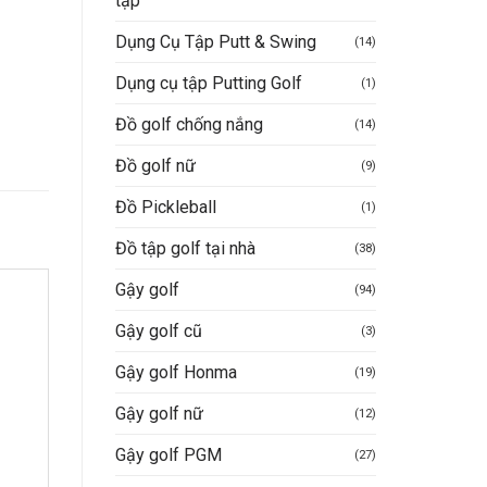
tập
Dụng Cụ Tập Putt & Swing
(14)
Dụng cụ tập Putting Golf
(1)
Đồ golf chống nắng
(14)
Đồ golf nữ
(9)
Đồ Pickleball
(1)
Đồ tập golf tại nhà
(38)
Gậy golf
(94)
Gậy golf cũ
(3)
Gậy golf Honma
(19)
Gậy golf nữ
(12)
Gậy golf PGM
(27)