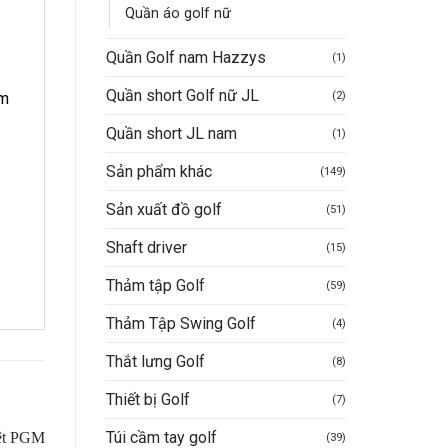
Quần áo golf nữ
Quần Golf nam Hazzys
(1)
Quần short Golf nữ JL
(2)
àm
Quần short JL nam
(1)
Sản phẩm khác
(149)
Sản xuất đồ golf
(51)
Shaft driver
(15)
Thảm tập Golf
(59)
Thảm Tập Swing Golf
(4)
Thắt lưng Golf
(8)
Thiết bị Golf
(7)
Túi cầm tay golf
(39)