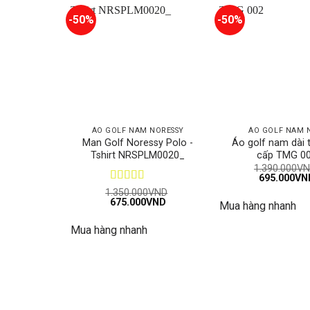
-50%
-50%
ÁO GOLF NAM NORESSY
ÁO GOLF NAM 
Man Golf Noressy Polo -
Áo golf nam dài 
Tshirt NRSPLM0020_
cấp TMG 0
1.390.000
VN
Giá
695.000
VN
gốc
Được xếp
1.350.000
VND
là:
Giá
Giá
675.000
hạng
5
5 sao
VND
Mua hàng nhanh
1.390.000V
gốc
hiện
là:
tại
Mua hàng nhanh
1.350.000VND.
là:
675.000VND.