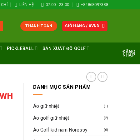
 CHỈ
LIÊN HỆ
07:00 - 23:00
+84868097388
THANH TOÁN
GIỎ HÀNG /
0
VND
PICKLEBALL
SẢN XUẤT ĐỒ GOLF
ĐĂNG
NHẬP
DANH MỤC SẢN PHẨM
 WH
Áo giữ nhiệt
(1)
Áo golf giữ nhiệt
(2)
Áo Golf kid nam Noressy
(6)