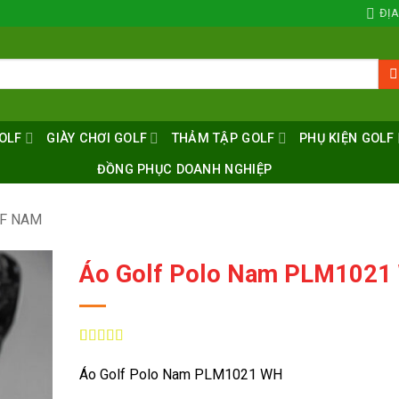
ĐỊA
OLF
GIÀY CHƠI GOLF
THẢM TẬP GOLF
PHỤ KIỆN GOLF
ĐỒNG PHỤC DOANH NGHIỆP
LF NAM
Áo Golf Polo Nam PLM1021
5
7
trên 5 dựa
trên
đánh
Áo Golf Polo Nam PLM1021 WH
giá