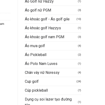
Áo Golf nữ Hazzy
(1)
Áo golf nữ PGM
(3)
Áo khoác golf - Áo golf gile
(10)
Nam
Áo khoác golf Hazzys
(1)
Áo khoác golf nam PGM
(3)
Áo mưa golf
(4)
Áo Pickleball
(2)
Áo Polo Nam Luves
(1)
Chân váy nữ Noressy
(4)
Cup golf
(24)
Cúp pickleball
(7)
Dụng cụ soi lazer tạo đường
(1)