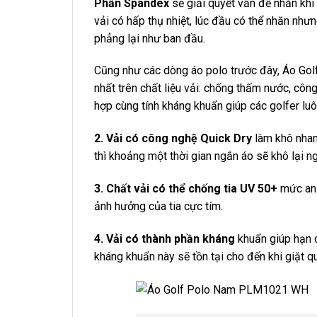
Phần Spandex
sẽ giải quyết vấn đề nhăn khi
vải có hấp thụ nhiệt, lúc đầu có thể nhăn nhưn
phẳng lại như ban đầu.
Cũng như các dòng áo polo trước đây, Áo Go
nhất trên chất liệu vải: chống thấm nước, côn
hợp cùng tính kháng khuẩn giúp các golfer luôn
2. Vải có công nghệ Quick Dry
làm khô nhan
thì khoảng một thời gian ngắn áo sẽ khô lại ng
3. Chất vải có thể chống tia UV 50+
mức an 
ảnh hưởng của tia cực tím.
4. Vải có thành phần kháng
khuẩn giúp hạn c
kháng khuẩn này sẽ tồn tại cho đến khi giặt qu