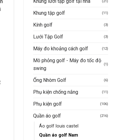
Khung lưới tập golf tại nhà
nh
(21)
i
Khung tập golf
(11)
Kính golf
(3)
Lưới Tập Golf
(3)
Máy đo khoảng cách golf
(12)
Mô phỏng golf - Máy đo tốc độ
(1)
swing
Ống Nhòm Golf
(6)
ế
Phụ kiện chống nắng
(11)
Phụ kiện golf
(106)
Quần áo golf
(216)
Áo golf louis castel
Quần áo golf Nam