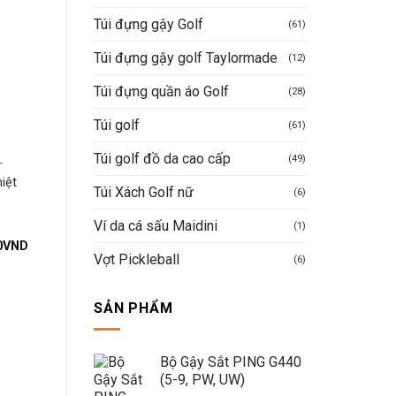
Túi đựng gậy Golf
-50%
-37%
(61)
Túi đựng gậy golf Taylormade
(12)
Túi đựng quần áo Golf
(28)
Túi golf
(61)
Túi golf đồ da cao cấp
(49)
T
ÁO GOLF NAM NORESSY
ÁO GOLF NAM NORESSY
iệt
Man Golf Noressy Polo -
Áo golf nam ngắn ta
Túi Xách Golf nữ
(6)
Tshirt NRSPLM0020_
Noressy Mã 22
Giá
790.000
VND
500.000
V
Ví da cá sấu Maidini
gốc
(1)
là:
Được xếp
Giá
0
VND
1.350.000
VND
Mua hàng nhanh
790.000VN
hiện
Giá
Giá
Vợt Pickleball
675.000
hạng
5
5 sao
VND
(6)
tại
gốc
hiện
0VND.
là:
là:
tại
Mua hàng nhanh
320.000VND.
1.350.000VND.
là:
SẢN PHẨM
675.000VND.
Bộ Gậy Sắt PING G440
(5-9, PW, UW)