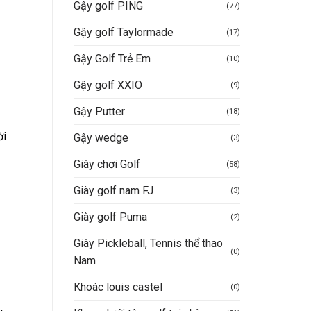
Gậy golf PING
(77)
Gậy golf Taylormade
(17)
Gậy Golf Trẻ Em
(10)
Gậy golf XXIO
(9)
Gậy Putter
(18)
ời
Gậy wedge
(3)
Giày chơi Golf
(58)
Giày golf nam FJ
(3)
Giày golf Puma
(2)
Giày Pickleball, Tennis thể thao
(0)
Nam
Khoác louis castel
(0)