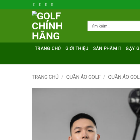
Bỏ
qua
nội
Tìm
dung
kiếm:
TRANG CHỦ
GIỚI THIỆU
SẢN PHẨM
GẬY G
TRANG CHỦ
/
QUẦN ÁO GOLF
/
QUẦN ÁO GO