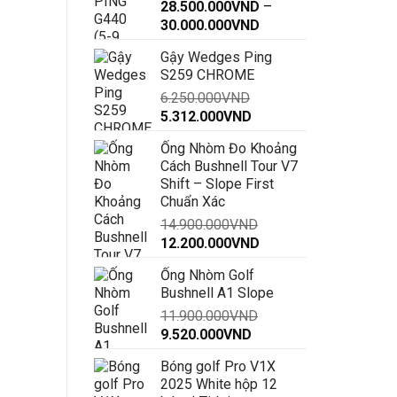
28.500.000
VND
–
Khoảng
30.000.000
VND
giá:
Gậy Wedges Ping
từ
S259 CHROME
28.500.000VND
6.250.000
VND
đến
Giá
Giá
5.312.000
VND
30.000.000VND
gốc
hiện
Ống Nhòm Đo Khoảng
là:
tại
Cách Bushnell Tour V7
6.250.000VND.
là:
Shift – Slope First
5.312.000VND.
Chuẩn Xác
14.900.000
VND
Giá
Giá
12.200.000
VND
gốc
hiện
Ống Nhòm Golf
là:
tại
Bushnell A1 Slope
14.900.000VND.
là:
11.900.000
VND
12.200.000VND.
Giá
Giá
9.520.000
VND
gốc
hiện
Bóng golf Pro V1X
là:
tại
2025 White hộp 12
11.900.000VND.
là: