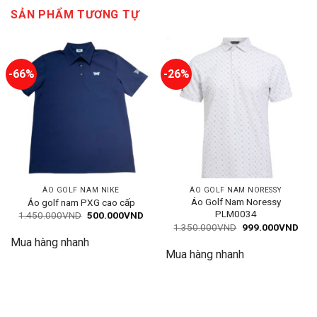
SẢN PHẨM TƯƠNG TỰ
-66%
-26%
ÁO GOLF NAM NIKE
ÁO GOLF NAM NORESSY
Áo Golf Nam Noressy
Áo golf nam PXG cao cấp
PLM0034
Giá
Giá
1.450.000
VND
500.000
VND
gốc
hiện
Giá
Giá
1.350.000
VND
999.000
VND
là:
tại
gốc
hiện
Mua hàng nhanh
1.450.000VND.
là:
là:
tại
500.000VND.
Mua hàng nhanh
1.350.000VND.
là:
999