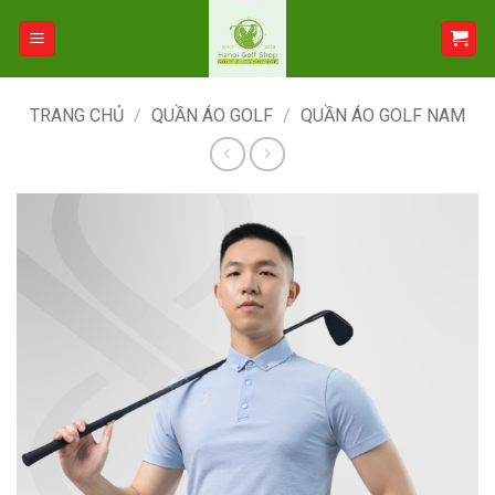
Bỏ
qua
nội
dung
TRANG CHỦ
/
QUẦN ÁO GOLF
/
QUẦN ÁO GOLF NAM