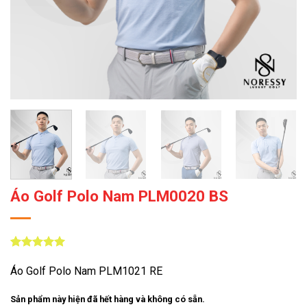
Áo Golf Polo Nam PLM0020 BS
5
9
trên 5
dựa trên
Áo Golf Polo Nam PLM1021 RE
đánh giá
Sản phẩm này hiện đã hết hàng và không có sẵn.