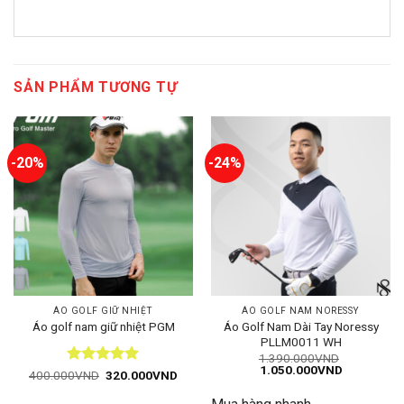
SẢN PHẨM TƯƠNG TỰ
-20%
-24%
ÁO GOLF GIỮ NHIỆT
ÁO GOLF NAM NORESSY
Áo Golf Nam Dài Tay Noressy
Áo golf nam giữ nhiệt PGM
PLLM0011 WH
1.390.000
VND
Giá
Giá
1.050.000
VND
Được xếp
Giá
Giá
400.000
VND
320.000
VND
gốc
hiện
gốc
hiện
hạng
5
5
là:
tại
là:
tại
sao