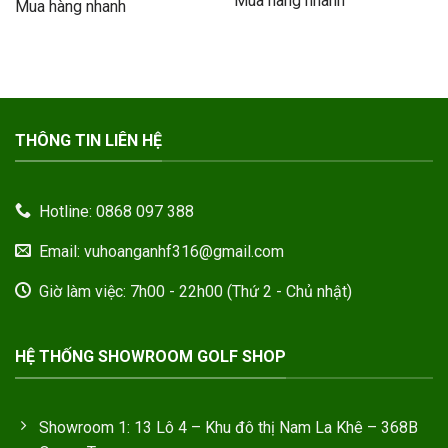
Mua hàng nhanh
1.390.000VND.
là:
Mua hàng nhanh
400.000VND.
là:
1.050.000
320.000VND.
THÔNG TIN LIÊN HỆ
Hotline: 0868 097 388
Email: vuhoanganhf316@gmail.com
Giờ làm việc: 7h00 - 22h00 (Thứ 2 - Chủ nhật)
HỆ THỐNG SHOWROOM GOLF SHOP
Showroom 1: 13 Lô 4 – Khu đô thị Nam La Khê – 368B