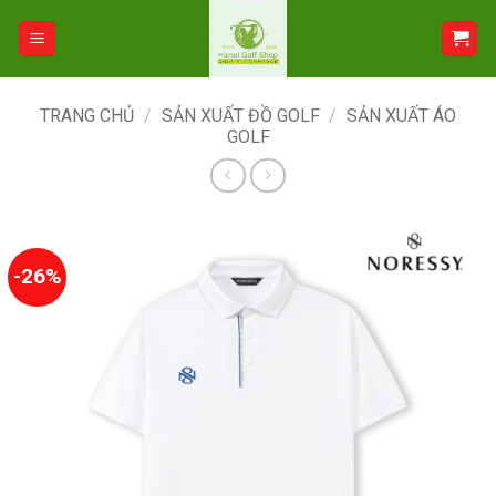
Bỏ
qua
nội
dung
TRANG CHỦ
/
SẢN XUẤT ĐỒ GOLF
/
SẢN XUẤT ÁO
GOLF
-26%