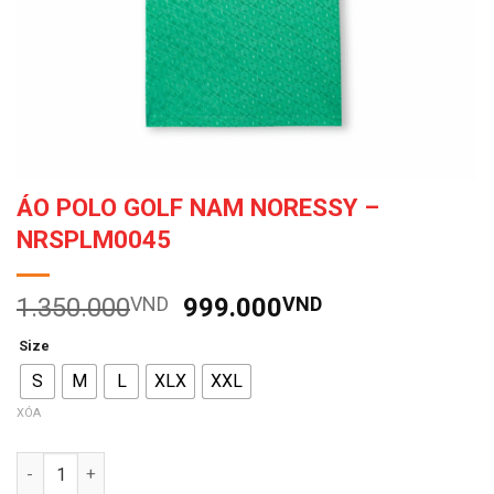
ÁO POLO GOLF NAM NORESSY –
NRSPLM0045
Giá
Giá
1.350.000
VND
999.000
VND
gốc
hiện
Size
là:
tại
S
M
L
XLX
XXL
1.350.000VND.
là:
999.000VND.
XÓA
Số lượng