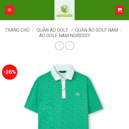
Bỏ
qua
nội
dung
TRANG CHỦ
/
QUẦN ÁO GOLF
/
QUẦN ÁO GOLF NAM
/
ÁO GOLF NAM NORESSY
-26%