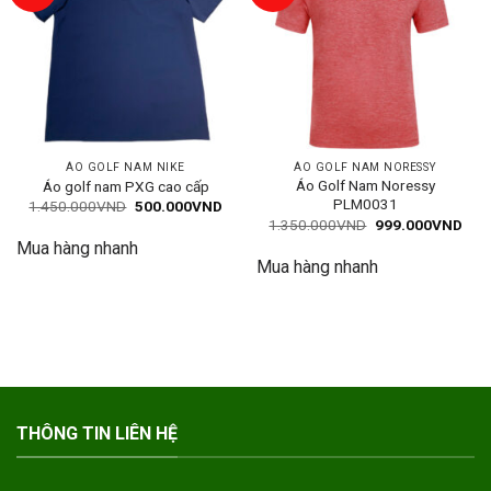
ÁO GOLF NAM NIKE
ÁO GOLF NAM NORESSY
Áo Golf Nam Noressy
Áo golf nam PXG cao cấp
PLM0031
Giá
Giá
1.450.000
VND
500.000
VND
gốc
hiện
Giá
Giá
1.350.000
VND
999.000
VND
là:
tại
gốc
hiện
Mua hàng nhanh
1.450.000VND.
là:
là:
tại
500.000VND.
Mua hàng nhanh
1.350.000VND.
là:
999
THÔNG TIN LIÊN HỆ