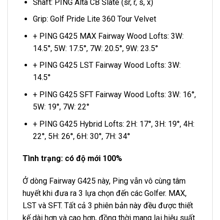
Shaft: PING Alta CB Slate (sr, r, s, x)
Grip: Golf Pride Lite 360 Tour Velvet
+ PING G425 MAX Fairway Wood Lofts: 3W:
14.5°, 5W: 17.5°, 7W: 20.5°, 9W: 23.5°
+ PING G425 LST Fairway Wood Lofts: 3W:
14.5°
+ PING G425 SFT Fairway Wood Lofts: 3W: 16°,
5W: 19°, 7W: 22°
+ PING G425 Hybrid Lofts: 2H: 17°, 3H: 19°, 4H:
22°, 5H: 26°, 6H: 30°, 7H: 34°
Tình trạng: có độ mới 100%
Ở dòng Fairway G425 này, Ping vẫn vô cùng tâm
huyết khi đưa ra 3 lựa chọn đến các Golfer. MAX,
LST và SFT. Tất cả 3 phiên bản này đều được thiết
kế dài hơn và cao hơn, đồng thời mang lại hiệu suất