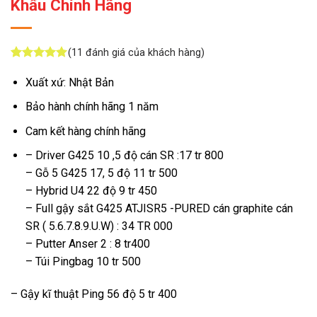
Khẩu Chính Hãng
(
11
đánh giá của khách hàng)
5
11
trên 5
dựa trên
Xuất xứ: Nhật Bản
đánh giá
Bảo hành chính hãng 1 năm
Cam kết hàng chính hãng
– Driver G425 10 ,5 độ cán SR :17 tr 800
– Gỗ 5 G425 17, 5 độ 11 tr 500
– Hybrid U4 22 độ 9 tr 450
– Full gậy sắt G425 ATJISR5 -PURED cán graphite cán
SR ( 5.6.7.8.9.U.W) : 34 TR 000
– Putter Anser 2 : 8 tr400
– Túi Pingbag 10 tr 500
– Gậy kĩ thuật Ping 56 độ 5 tr 400