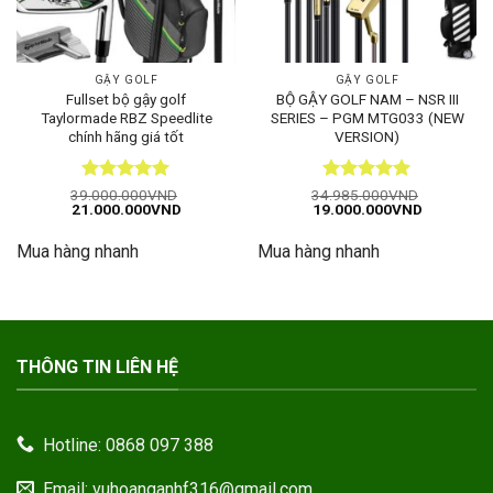
GẬY GOLF
GẬY GOLF
Fullset bộ gậy golf
BỘ GẬY GOLF NAM – NSR III
Taylormade RBZ Speedlite
SERIES – PGM MTG033 (NEW
chính hãng giá tốt
VERSION)
Được xếp
Được xếp
39.000.000
VND
34.985.000
VND
Giá
Giá
Giá
Giá
21.000.000
VND
19.000.000
VND
hạng
5
5
hạng
5
5
gốc
hiện
gốc
hiện
sao
sao
là:
tại
là:
tại
Mua hàng nhanh
Mua hàng nhanh
39.000.000VND.
là:
34.985.000VND.
là:
21.000.000VND.
19.000.00
THÔNG TIN LIÊN HỆ
Hotline: 0868 097 388
Email: vuhoanganhf316@gmail.com