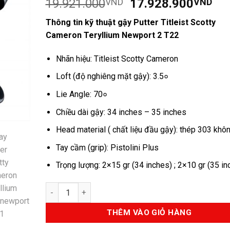
Giá
Giá
19.921.000
VND
17.928.900
VND
dựa trên
đánh giá
gốc
hiệ
Thông tin kỹ thuật gậy Putter Titleist Scotty
là:
tại
Cameron Teryllium Newport 2 T22
19.921.000VND.
là:
17
Nhãn hiệu: Titleist Scotty Cameron
Loft (độ nghiêng mặt gậy): 3.5०
Lie Angle: 70०
Chiều dài gậy: 34 inches – 35 inches
Head material ( chất liệu đầu gậy): thép 303 khôn
Tay cầm (grip): Pistolini Plus
Trọng lượng: 2×15 gr (34 inches) ; 2×10 gr (35 in
Số lượng
THÊM VÀO GIỎ HÀNG