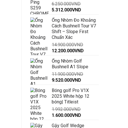
6.250.000
VND
đến
Giá
Giá
5.312.000
VND
30.000.000VND
gốc
hiện
Ống Nhòm Đo Khoảng
là:
tại
Cách Bushnell Tour V7
6.250.000VND.
là:
Shift – Slope First
5.312.000VND.
Chuẩn Xác
14.900.000
VND
Giá
Giá
12.200.000
VND
gốc
hiện
Ống Nhòm Golf
là:
tại
Bushnell A1 Slope
14.900.000VND.
là:
11.900.000
VND
12.200.000VND.
Giá
Giá
9.520.000
VND
gốc
hiện
Bóng golf Pro V1X
là:
tại
2025 White hộp 12
11.900.000VND.
là:
bóng| Titleist
9.520.000VND.
1.992.000
VND
Giá
Giá
1.600.000
VND
gốc
hiện
Gậy Golf Wedge
là:
tại