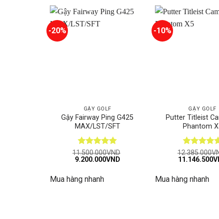
-20%
-10%
GẬY GOLF
GẬY GOLF
Gậy Fairway Ping G425
Putter Titleist 
MAX/LST/SFT
Phantom X
Được xếp
Được xếp
11.500.000
VND
12.385.000
V
Giá
Giá
Giá
9.200.000
VND
11.146.500
V
hạng
5
5
hạng
4.83
gốc
hiện
gốc
sao
5 sao
là:
tại
là:
Mua hàng nhanh
Mua hàng nhanh
11.500.000VND.
là:
12.385.000V
9.200.000VND.