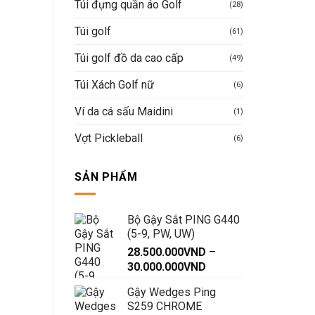
Túi đựng quần áo Golf
(28)
Túi golf
(61)
Túi golf đồ da cao cấp
(49)
Túi Xách Golf nữ
(6)
Ví da cá sấu Maidini
(1)
Vợt Pickleball
(6)
SẢN PHẨM
Bộ Gậy Sắt PING G440
(5-9, PW, UW)
28.500.000
VND
–
Khoảng
30.000.000
VND
giá:
Gậy Wedges Ping
từ
S259 CHROME
28.500.000VND