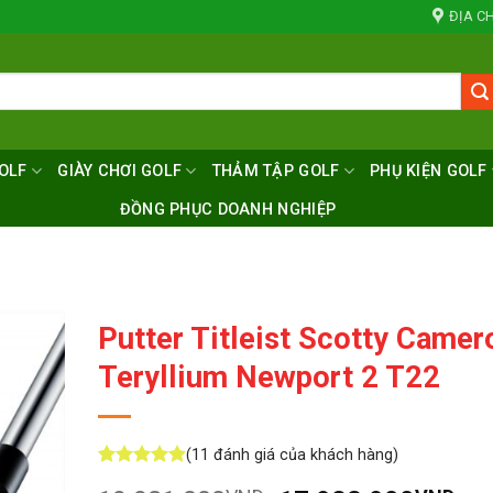
ĐỊA CH
OLF
GIÀY CHƠI GOLF
THẢM TẬP GOLF
PHỤ KIỆN GOLF
ĐỒNG PHỤC DOANH NGHIỆP
Putter Titleist Scotty Camer
Teryllium Newport 2 T22
(
11
đánh giá của khách hàng)
4.82
11
trên 5