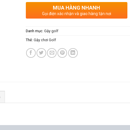
MUA HÀNG NHANH
Gọi điện xác nhận và giao hàng tận nơi
Danh mục:
Gậy golf
Thẻ:
Gậy chơi Golf
)