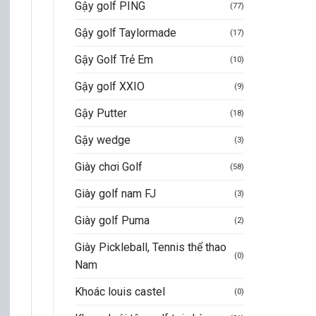
Gậy golf PING
(77)
Gậy golf Taylormade
(17)
Gậy Golf Trẻ Em
(10)
Gậy golf XXIO
(9)
Gậy Putter
(18)
Gậy wedge
(3)
Giày chơi Golf
(58)
Giày golf nam FJ
(3)
Giày golf Puma
(2)
Giày Pickleball, Tennis thể thao
(0)
Nam
Khoác louis castel
(0)