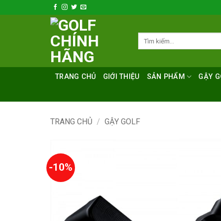
Bỏ
qua
nội
Tìm
dung
kiếm:
TRANG CHỦ
GIỚI THIỆU
SẢN PHẨM
GẬY G
TRANG CHỦ
/
GẬY GOLF
-10%