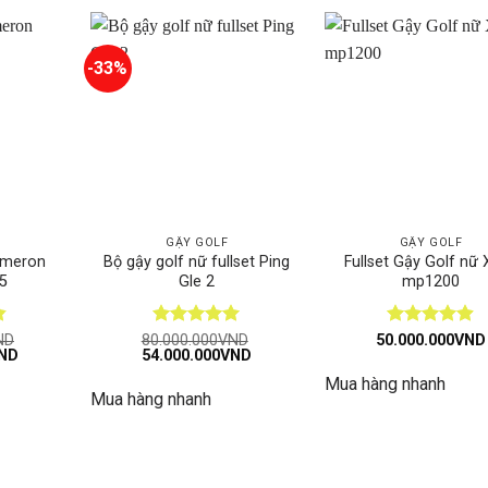
-33%
GẬY GOLF
GẬY GOLF
Cameron
Bộ gậy golf nữ fullset Ping
Fullset Gậy Golf nữ
5
Gle 2
mp1200
Được xếp
Được xếp
ND
80.000.000
VND
50.000.000
VND
Giá
Giá
Giá
ND
54.000.000
VND
hạng
5
5
hạng
4.89
hiện
gốc
hiện
sao
5 sao
Mua hàng nhanh
tại
là:
tại
Mua hàng nhanh
ND.
là:
80.000.000VND.
là:
11.146.500VND.
54.000.000VND.