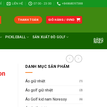
Ỉ
LIÊN HỆ
07:00 - 23:00
+84868097388
THANH TOÁN
GIỎ HÀNG /
0
VND
PICKLEBALL
SẢN XUẤT ĐỒ GOLF
ĐĂNG
NHẬP
DANH MỤC SẢN PHẨM
on
Áo giữ nhiệt
(1)
Áo golf giữ nhiệt
(2)
Áo Golf kid nam Noressy
(6)