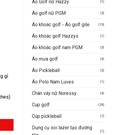
Áo Golf nữ Hazzy
(1)
n
Áo golf nữ PGM
(3)
Áo khoác golf - Áo golf gile
(10)
.928.900VND.
Áo khoác golf Hazzys
(1)
Áo khoác golf nam PGM
(3)
Áo mưa golf
(4)
Áo Pickleball
(2)
g gỉ
Áo Polo Nam Luves
(1)
Chân váy nữ Noressy
(4)
ches)
Cup golf
(24)
Cúp pickleball
(7)
Dụng cụ soi lazer tạo đường
(1)