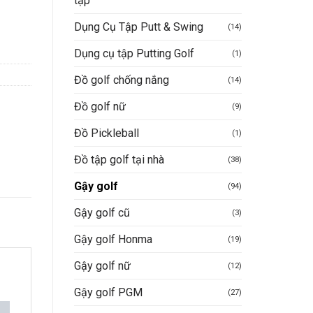
tập
Dụng Cụ Tập Putt & Swing
(14)
Dụng cụ tập Putting Golf
(1)
Đồ golf chống nắng
(14)
Đồ golf nữ
(9)
Đồ Pickleball
(1)
Đồ tập golf tại nhà
(38)
Gậy golf
(94)
Gậy golf cũ
(3)
Gậy golf Honma
(19)
Gậy golf nữ
(12)
Gậy golf PGM
(27)