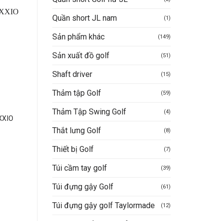
Quần short JL nam
(1)
-20%
Sản phẩm khác
(149)
Sản xuất đồ golf
(51)
Shaft driver
(15)
Thảm tập Golf
(59)
GẬY GOLF
GẬY GOLF
Thảm Tập Swing Golf
(4)
 XXIO
Gậy golf Titleist Putte
Gậy Hybrid Ping G425
Phantom X8
Thắt lưng Golf
(8)
Được xếp
9.450.000
VND
Thiết bị Golf
(7)
Giá
Giá
7.560.000
VND
hạng
5
5
Được xếp
12.384.400
VND
gốc
hiện
sao
hạng
5
5
là:
tại
Túi cầm tay golf
(39)
sao
Mua hàng nhanh
9.450.000VND.
là:
Mua hàng nhanh
7.560.000VND.
Túi đựng gậy Golf
(61)
Túi đựng gậy golf Taylormade
(12)