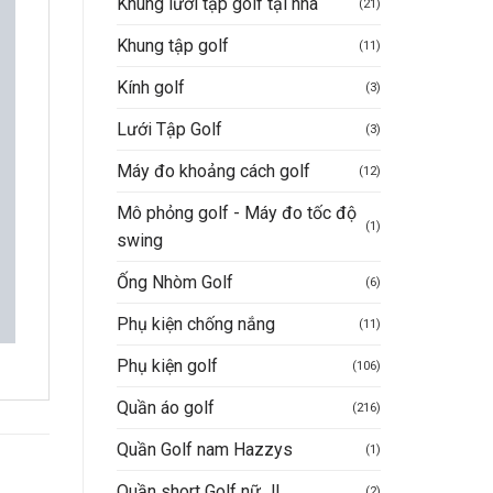
Khung lưới tập golf tại nhà
(21)
Khung tập golf
(11)
Kính golf
(3)
Lưới Tập Golf
(3)
Máy đo khoảng cách golf
(12)
Mô phỏng golf - Máy đo tốc độ
(1)
swing
Ống Nhòm Golf
(6)
Phụ kiện chống nắng
(11)
Phụ kiện golf
(106)
Quần áo golf
(216)
Quần Golf nam Hazzys
(1)
Quần short Golf nữ JL
(2)