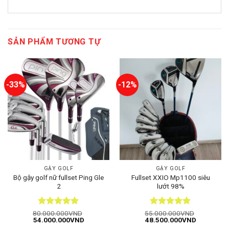
SẢN PHẨM TƯƠNG TỰ
-33%
-12%
GẬY GOLF
GẬY GOLF
Bộ gậy golf nữ fullset Ping Gle
Fullset XXIO Mp1100 siêu
2
lướt 98%
Được xếp
Được xếp
80.000.000
VND
55.000.000
VND
Giá
Giá
Giá
Giá
54.000.000
VND
48.500.000
VND
hạng
5
5
hạng
5
5
gốc
hiện
gốc
hiện