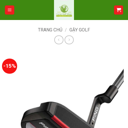
Bỏ
qua
nội
dung
TRANG CHỦ
/
GẬY GOLF
-15%