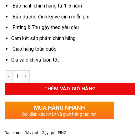
8.500.000VND.
là:
Bảo hành chính hãng từ 1-5 năm
7.225.000V
Bảo dưỡng định kỳ vệ sinh miễn phí
Fitting & Thử gậy theo yêu cầu
Cam kết sản phẩm chính hãng
Giao hàng toàn quốc
Giá và dịch vụ luôn tốt
Số lượng
THÊM VÀO GIỎ HÀNG
MUA HÀNG NHANH
Gọi điện xác nhận và giao hàng tận nơi
Danh mục:
Gậy golf
,
Gậy golf PING