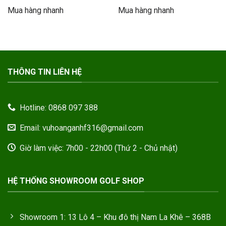
sao
sao
là:
tại
là:
tại
Mua hàng nhanh
Mua hàng nhanh
80.000.000VND.
là:
55.000.000VND.
là:
54.000.000VND.
48.500.00
THÔNG TIN LIÊN HỆ
Hotline: 0868 097 388
Email: vuhoanganhf316@gmail.com
Giờ làm việc: 7h00 - 22h00 (Thứ 2 - Chủ nhật)
HỆ THỐNG SHOWROOM GOLF SHOP
Showroom 1: 13 Lô 4 – Khu đô thị Nam La Khê – 368B