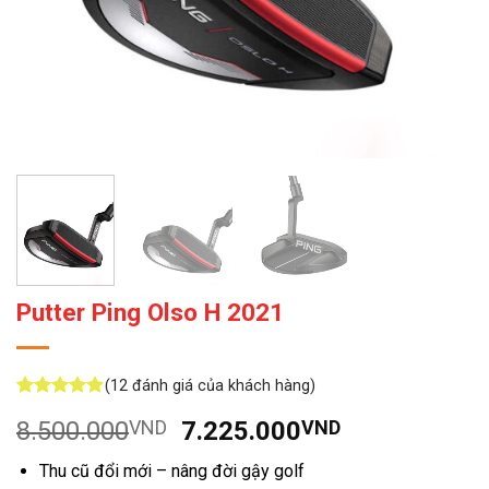
Putter Ping Olso H 2021
(
12
đánh giá của khách hàng)
5
12
trên 5
Giá
Giá
8.500.000
VND
7.225.000
VND
dựa trên
đánh giá
gốc
hiện
Thu cũ đổi mới – nâng đời gậy golf
là:
tại