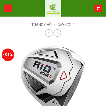
Bỏ
qua
nội
dung
TRANG CHỦ
/
GẬY GOLF
-31%