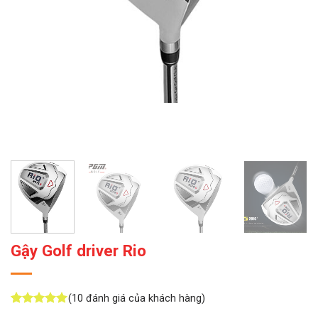
Gậy Golf driver Rio
(
10
đánh giá của khách hàng)
5
10
trên 5