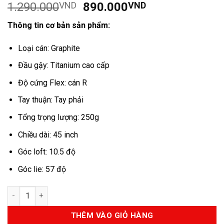
Giá
Giá
1.290.000
VND
890.000
VND
dựa trên
đánh giá
gốc
hiện
Thông tin cơ bản sản phẩm:
là:
tại
1.290.000VND.
là:
Loại cán: Graphite
890.000VND.
Đầu gậy: Titanium cao cấp
Độ cứng Flex: cán R
Tay thuận: Tay phải
Tổng trọng lượng: 250g
Chiều dài: 45 inch
Góc loft: 10.5 độ
Góc lie: 57 độ
Số lượng
THÊM VÀO GIỎ HÀNG