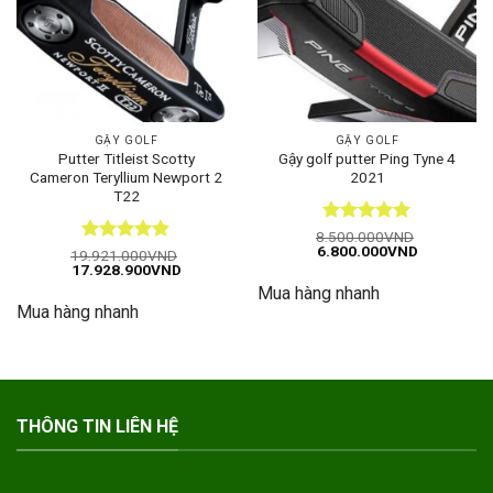
GẬY GOLF
GẬY GOLF
Putter Titleist Scotty
Gậy golf putter Ping Tyne 4
Cameron Teryllium Newport 2
2021
T22
Được xếp
8.500.000
VND
Giá
Giá
6.800.000
VND
hạng
5
5
Được xếp
19.921.000
VND
gốc
hiện
Giá
Giá
17.928.900
VND
sao
hạng
4.82
là:
tại
gốc
hiện
5 sao
Mua hàng nhanh
8.500.000VND.
là:
là:
tại
6.800.000
Mua hàng nhanh
19.921.000VND.
là:
17.928.900VND.
THÔNG TIN LIÊN HỆ