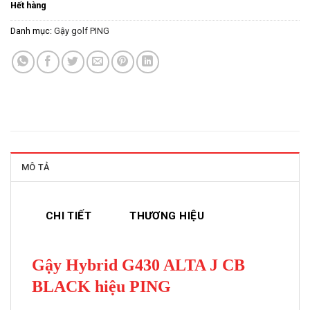
Hết hàng
là:
tại
9.950.000VND.
là:
Danh mục:
Gậy golf PING
7.960.000V
MÔ TẢ
CHI TIẾT
THƯƠNG HIỆU
Gậy Hybrid G430 ALTA J CB
BLACK hiệu PING