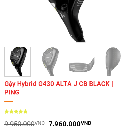
Gậy Hybrid G430 ALTA J CB BLACK |
PING
5
8
trên 5
Giá
Giá
9.950.000
VND
7.960.000
VND
dựa trên
đánh giá
gốc
hiện