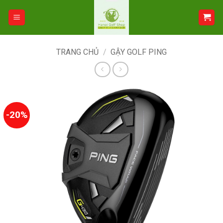
Bỏ
qua
nội
dung
TRANG CHỦ
/
GẬY GOLF PING
-20%