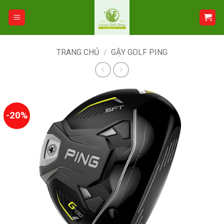
Bỏ
qua
nội
dung
TRANG CHỦ
/
GẬY GOLF PING
-20%