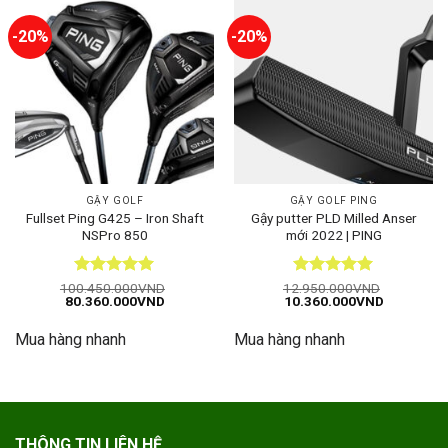
-20%
-20%
GẬY GOLF
GẬY GOLF PING
Fullset Ping G425 – Iron Shaft
Gậy putter PLD Milled Anser
NSPro 850
mới 2022 | PING
Được xếp
Được xếp
100.450.000
VND
12.950.000
VND
Giá
Giá
Giá
Giá
80.360.000
VND
10.360.000
VND
hạng
5
5
hạng
5
5
gốc
hiện
gốc
hiện
sao
sao
là:
tại
là:
tại
Mua hàng nhanh
Mua hàng nhanh
100.450.000VND.
là:
12.950.000VND.
là:
80.360.000VND.
10.360.00
THÔNG TIN LIÊN HỆ