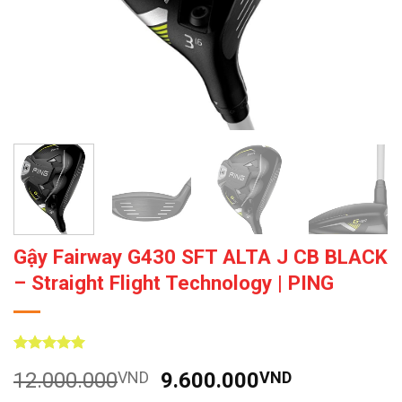
Gậy Fairway G430 SFT ALTA J CB BLACK
– Straight Flight Technology | PING
5
4
trên 5
Giá
Giá
12.000.000
VND
9.600.000
VND
dựa trên
đánh giá
gốc
hiện