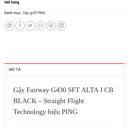
Hết hàng
là:
tại
12.000.000VND.
là:
Danh mục:
Gậy golf PING
9.600.000
MÔ TẢ
Gậy Fairway G430 SFT ALTA J CB
BLACK – Straight Flight
Technology hiệu PING