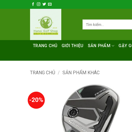
Bỏ
qua
nội
Tìm
dung
kiếm:
TRANG CHỦ
GIỚI THIỆU
SẢN PHẨM
GẬY G
TRANG CHỦ
/
SẢN PHẨM KHÁC
-20%