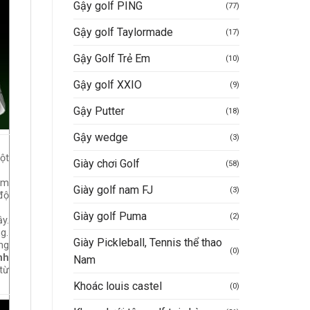
Gậy golf PING
(77)
Gậy golf Taylormade
(17)
Gậy Golf Trẻ Em
(10)
Gậy golf XXIO
(9)
Gậy Putter
(18)
Gậy wedge
(3)
một
Giày chơi Golf
(58)
ảm
Giày golf nam FJ
(3)
độ
Giày golf Puma
(2)
y.
g.
Giày Pickleball, Tennis thể thao
ng
(0)
nh
Nam
từ
Khoác louis castel
(0)