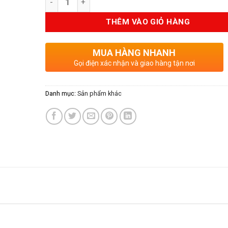
là:
tại
8.850.000VND.
là:
THÊM VÀO GIỎ HÀNG
7.08
MUA HÀNG NHANH
Gọi điện xác nhận và giao hàng tận nơi
Danh mục:
Sản phẩm khác