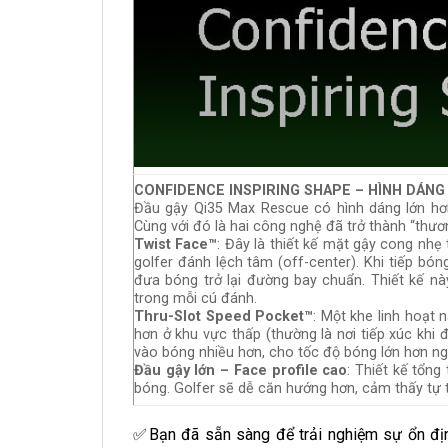
CONFIDENCE INSPIRING SHAPE – HÌNH DÁN
Đầu gậy Qi35 Max Rescue có hình dáng lớn hơn
Cùng với đó là hai công nghệ đã trở thành “thươ
Twist Face™
: Đây là thiết kế mặt gậy cong nhẹ
golfer đánh lệch tâm (off-center). Khi tiếp bó
đưa bóng trở lại đường bay chuẩn. Thiết kế n
trong mỗi cú đánh.
Thru-Slot Speed Pocket™
: Một khe linh hoạt
hơn ở khu vực thấp (thường là nơi tiếp xúc khi
vào bóng nhiều hơn, cho tốc độ bóng lớn hơn ng
Đầu gậy lớn – Face profile cao
: Thiết kế tổn
bóng. Golfer sẽ dễ căn hướng hơn, cảm thấy tự t
✅Bạn đã sẵn sàng để trải nghiệm sự ổn địn