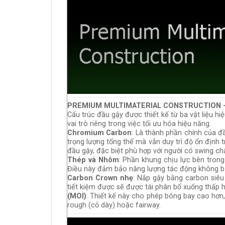
PREMIUM MULTIMATERIAL CONSTRUCTION –
Cấu trúc đầu gậy được thiết kế từ ba vật liệu hi
vai trò riêng trong việc tối ưu hóa hiệu năng.
Chromium Carbon
: Là thành phần chính của đ
trọng lượng tổng thể mà vẫn duy trì độ ổn định t
đầu gậy, đặc biệt phù hợp với người có swing c
Thép và Nhôm
: Phần khung chịu lực bên tron
Điều này đảm bảo năng lượng tác động không bị 
Carbon Crown nhẹ
: Nắp gậy bằng carbon siêu
tiết kiệm được sẽ được tái phân bổ xuống thấp 
(MOI)
. Thiết kế này cho phép bóng bay cao hơn,
rough (cỏ dày) hoặc fairway.