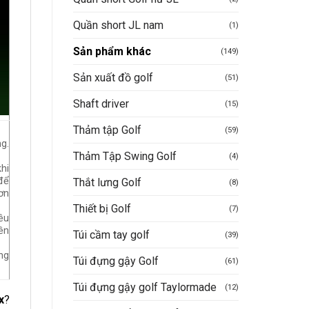
Quần short JL nam
(1)
Sản phẩm khác
(149)
Sản xuất đồ golf
(51)
Shaft driver
(15)
Thảm tập Golf
(59)
g.
Thảm Tập Swing Golf
(4)
hi
để
Thắt lưng Golf
(8)
ơn
Thiết bị Golf
(7)
ều
ền
Túi cầm tay golf
(39)
ng
Túi đựng gậy Golf
(61)
Túi đựng gậy golf Taylormade
(12)
x
?