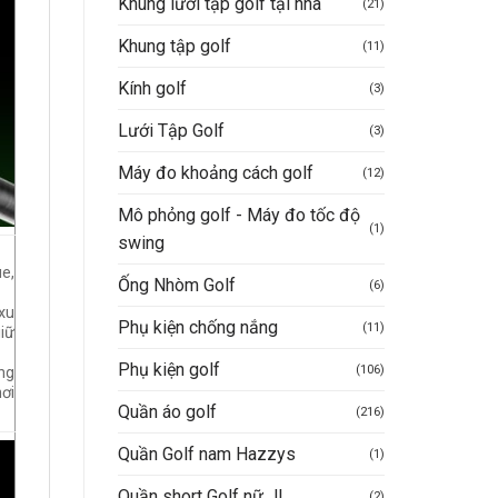
Khung lưới tập golf tại nhà
(21)
Khung tập golf
(11)
Kính golf
(3)
Lưới Tập Golf
(3)
Máy đo khoảng cách golf
(12)
Mô phỏng golf - Máy đo tốc độ
(1)
swing
e,
Ống Nhòm Golf
(6)
xu
Phụ kiện chống nắng
(11)
iữ
Phụ kiện golf
(106)
ng
ơi
Quần áo golf
(216)
Quần Golf nam Hazzys
(1)
Quần short Golf nữ JL
(2)