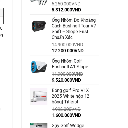
6.250.000
VND
đến
Giá
Giá
5.312.000
VND
30.000.000VND
gốc
hiện
Ống Nhòm Đo Khoảng
là:
tại
Cách Bushnell Tour V7
6.250.000VND.
là:
a,
Shift – Slope First
5.312.000VND.
ện
Chuẩn Xác
14.900.000
VND
Giá
Giá
12.200.000
VND
gốc
hiện
Ống Nhòm Golf
là:
tại
Bushnell A1 Slope
14.900.000VND.
là:
11.900.000
VND
12.200.000VND.
Giá
Giá
9.520.000
VND
gốc
hiện
Bóng golf Pro V1X
là:
tại
2025 White hộp 12
11.900.000VND.
là:
bóng| Titleist
9.520.000VND.
g
1.992.000
VND
Giá
Giá
1.600.000
VND
gốc
hiện
Gậy Golf Wedge
là:
tại