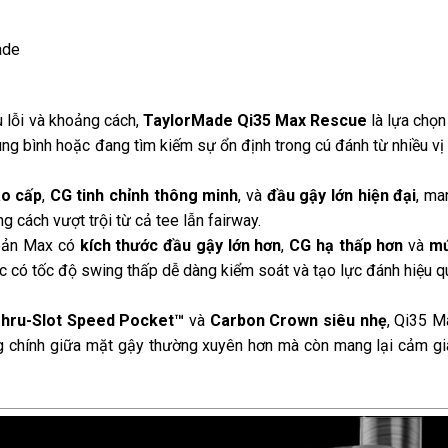
ade
 lỗi và khoảng cách,
TaylorMade Qi35 Max Rescue
là lựa chọn
ng bình hoặc đang tìm kiếm sự ổn định trong cú đánh từ nhiều vị 
ao cấp
,
CG tinh chỉnh thông minh
, và
đầu gậy lớn hiện đại
, ma
g cách vượt trội từ cả tee lẫn fairway.
 bản Max có
kích thước đầu gậy lớn hơn
,
CG hạ thấp hơn
và
m
ặc có tốc độ swing thấp dễ dàng kiểm soát và tạo lực đánh hiệu q
Thru-Slot Speed Pocket™
và
Carbon Crown siêu nhẹ
, Qi35 M
g chính giữa mặt gậy thường xuyên hơn mà còn mang lại cảm gi