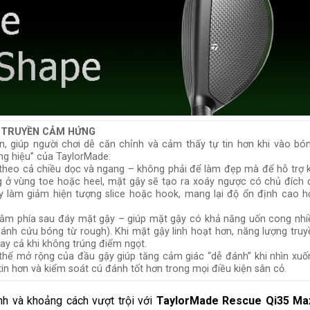
G TRUYỀN CẢM HỨNG
, giúp người chơi dễ căn chỉnh và cảm thấy tự tin hơn khi vào bón
ng hiệu” của TaylorMade:
 theo cả chiều dọc và ngang – không phải để làm đẹp mà để hỗ trợ k
ng ở vùng toe hoặc heel, mặt gậy sẽ tạo ra xoáy ngược có chủ đích 
ày làm giảm hiện tượng slice hoặc hook, mang lại độ ổn định cao h
 nằm phía sau đáy mặt gậy – giúp mặt gậy có khả năng uốn cong nhi
 đánh cứu bóng từ rough). Khi mặt gậy linh hoạt hơn, năng lượng truy
ay cả khi không trúng điểm ngọt.
g thể mở rộng của đầu gậy giúp tăng cảm giác “dễ đánh” khi nhìn xuố
in hơn và kiểm soát cú đánh tốt hơn trong mọi điều kiện sân cỏ.
h và khoảng cách vượt trội với
TaylorMade Rescue Qi35 Ma