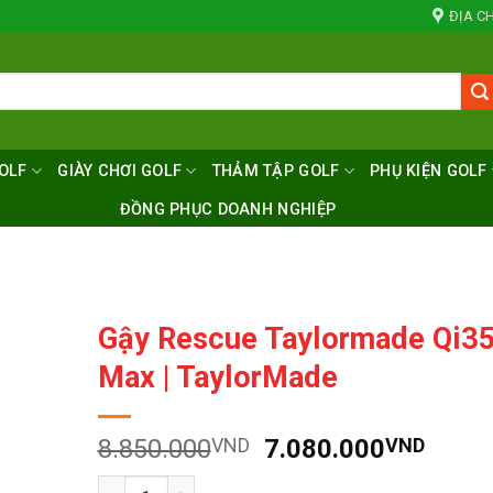
ĐỊA CH
OLF
GIÀY CHƠI GOLF
THẢM TẬP GOLF
PHỤ KIỆN GOLF
ĐỒNG PHỤC DOANH NGHIỆP
Gậy Rescue Taylormade Qi3
Max | TaylorMade
Giá
Giá
8.850.000
VND
7.080.000
VND
gốc
hiện
Số lượng