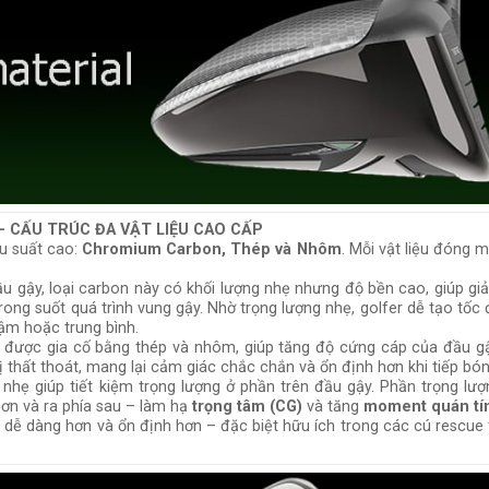
 CẤU TRÚC ĐA VẬT LIỆU CAO CẤP
ệu suất cao:
Chromium Carbon, Thép và Nhôm
. Mỗi vật liệu đóng 
ầu gậy, loại carbon này có khối lượng nhẹ nhưng độ bền cao, giúp gi
rong suốt quá trình vung gậy. Nhờ trọng lượng nhẹ, golfer dễ tạo tốc 
hậm hoặc trung bình.
g được gia cố bằng thép và nhôm, giúp tăng độ cứng cáp của đầu gậ
thất thoát, mang lại cảm giác chắc chắn và ổn định hơn khi tiếp bón
 nhẹ giúp tiết kiệm trọng lượng ở phần trên đầu gậy. Phần trọng lượ
hơn và ra phía sau – làm hạ
trọng tâm (CG)
và tăng
moment quán tí
 dễ dàng hơn và ổn định hơn – đặc biệt hữu ích trong các cú rescue 