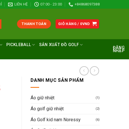
Ỉ
LIÊN HỆ
07:00 - 23:00
+84868097388
THANH TOÁN
GIỎ HÀNG /
0
VND
PICKLEBALL
SẢN XUẤT ĐỒ GOLF
ĐĂNG
NHẬP
DANH MỤC SẢN PHẨM
5
Áo giữ nhiệt
(1)
Áo golf giữ nhiệt
(2)
Áo Golf kid nam Noressy
(6)