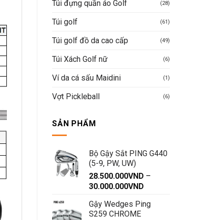
Túi đựng quần áo Golf
(28)
Túi golf
(61)
Túi golf đồ da cao cấp
(49)
Túi Xách Golf nữ
(6)
Ví da cá sấu Maidini
(1)
Vợt Pickleball
(6)
SẢN PHẨM
Bộ Gậy Sắt PING G440
(5-9, PW, UW)
28.500.000
VND
–
Khoảng
30.000.000
VND
giá:
Gậy Wedges Ping
từ
S259 CHROME
28.500.000VND