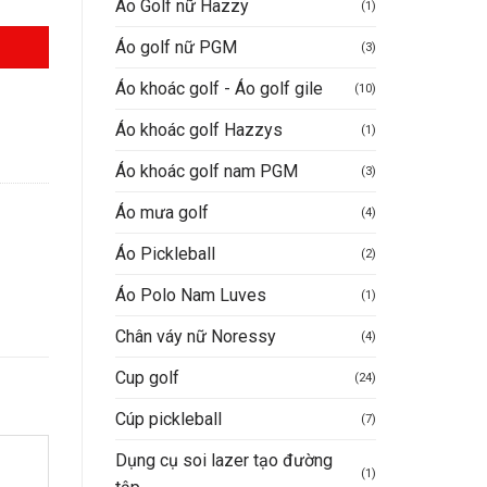
Áo Golf nữ Hazzy
(1)
Áo golf nữ PGM
(3)
0.000VND.
Áo khoác golf - Áo golf gile
(10)
Áo khoác golf Hazzys
(1)
Áo khoác golf nam PGM
(3)
Áo mưa golf
(4)
Áo Pickleball
(2)
Áo Polo Nam Luves
(1)
Chân váy nữ Noressy
(4)
Cup golf
(24)
Cúp pickleball
(7)
Dụng cụ soi lazer tạo đường
(1)