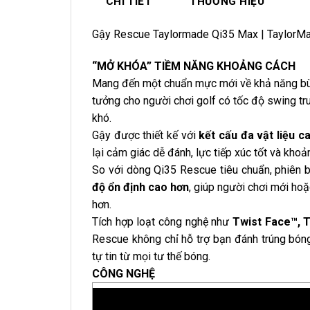
CHI TIẾT
THƯƠNG HIỆU
Gậy Rescue Taylormade Qi35 Max | TaylorM
“MỞ KHÓA” TIỀM NĂNG KHOẢNG CÁCH
Mang đến một chuẩn mực mới về khả năng bù
tưởng cho người chơi golf có tốc độ swing tru
khó.
Gậy được thiết kế với
kết cấu đa vật liệu c
lại cảm giác dễ đánh, lực tiếp xúc tốt và khoản
So với dòng Qi35 Rescue tiêu chuẩn, phiên
độ ổn định cao hơn
, giúp người chơi mới ho
hơn.
Tích hợp loạt công nghệ như
Twist Face™, 
Rescue không chỉ hỗ trợ bạn đánh trúng bón
tự tin từ mọi tư thế bóng.
CÔNG NGHỆ