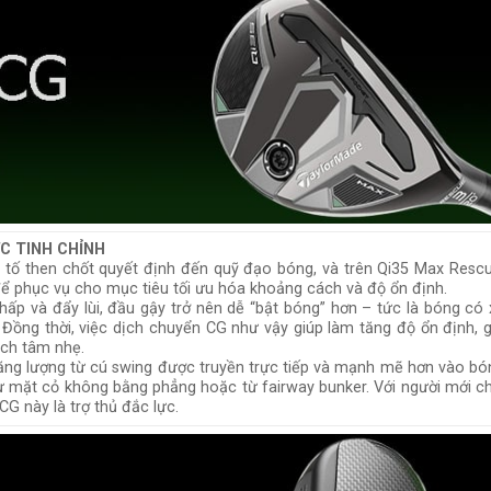
C TINH CHỈNH
 tố then chốt quyết định đến quỹ đạo bóng, và trên Qi35 Max Rescu
ể phục vụ cho mục tiêu tối ưu hóa khoảng cách và độ ổn định.
hấp và đẩy lùi, đầu gậy trở nên dễ “bật bóng” hơn – tức là bóng có 
Đồng thời, việc dịch chuyển CG như vậy giúp làm tăng độ ổn định, g
ệch tâm nhẹ.
 năng lượng từ cú swing được truyền trực tiếp và mạnh mẽ hơn vào bó
từ mặt cỏ không bằng phẳng hoặc từ fairway bunker. Với người mới ch
CG này là trợ thủ đắc lực.