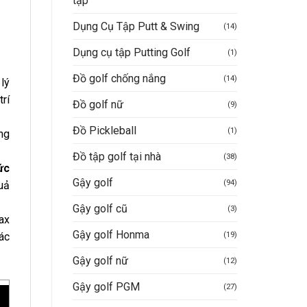
tập
Dụng Cụ Tập Putt & Swing
(14)
Dụng cụ tập Putting Golf
(1)
Đồ golf chống nắng
(14)
 lý
trí
Đồ golf nữ
(9)
Đồ Pickleball
(1)
ng
Đồ tập golf tại nhà
(38)
ức
Gậy golf
(94)
uả
Gậy golf cũ
(3)
ax
Gậy golf Honma
(19)
ác
Gậy golf nữ
(12)
Gậy golf PGM
(27)