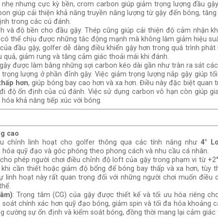
ệu nhẹ nhưng cực kỳ bền, crom carbon giúp giảm trọng lượng đầu g
on giúp cải thiện khả năng truyền năng lượng từ gậy đến bóng, tăng
ịnh trong các cú đánh.
 và độ bền cho đầu gậy. Thép cũng giúp cải thiện độ cảm nhận khi
 có thể chịu được những tác động mạnh mà không làm giảm hiệu suấ
 của đầu gậy, golfer dễ dàng điều khiển gậy hơn trong quá trình phá
 quả, giảm rung và tăng cảm giác thoải mái khi đánh.
 gậy được làm bằng những sợi carbon kéo dài gần như tràn ra sát các
đa trọng lượng ở phần đỉnh gậy. Việc giảm trọng lượng nắp gậy giúp tố
thấp hơn
, giúp bóng bay cao hơn và xa hơn. Điều này đặc biệt quan t
i độ ổn định của cú đánh. Việc sử dụng carbon vô hạn còn giúp gia
u hóa khả năng tiếp xúc với bóng.
g cao
u chỉnh linh hoạt cho golfer thông qua các tính năng như
4° L
 ưu hóa quỹ đạo và góc phóng theo phong cách và nhu cầu cá nhân.
 cho phép người chơi điều chỉnh độ loft của gậy trong phạm vi từ +2°
 khi cần thiết hoặc giảm độ bổng để bóng bay thấp và xa hơn, tùy t
ự linh hoạt này rất quan trọng đối với những người chơi muốn điều 
thể.
tâm)
: Trọng tâm (CG) của gậy được thiết kế và tối ưu hóa riêng ch
m soát chính xác hơn quỹ đạo bóng, giảm spin và tối đa hóa khoảng 
ăng cường sự ổn định và kiểm soát bóng, đồng thời mang lại cảm giác t