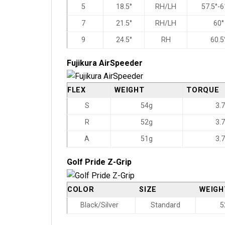
5
18.5°
RH/LH
57.5°-6
7
21.5°
RH/LH
60°
9
24.5°
RH
60.5
Fujikura AirSpeeder
FLEX
WEIGHT
TORQUE
S
54g
3.7
R
52g
3.7
A
51g
3.7
Golf Pride Z-Grip
COLOR
SIZE
WEIGH
Black/Silver
Standard
5