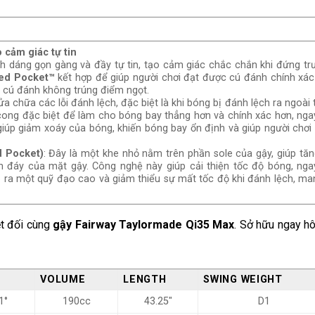
cảm giác tự tin
nh dáng gọn gàng và đầy tự tin, tạo cảm giác chắc chắn khi đứng tr
ed Pocket™
kết hợp để giúp người chơi đạt được cú đánh chính xá
g cú đánh không trúng điểm ngọt.
a chữa các lỗi đánh lệch, đặc biệt là khi bóng bị đánh lệch ra ngoài
ong đặc biệt để làm cho bóng bay thẳng hơn và chính xác hơn, ngay
iúp giảm xoáy của bóng, khiến bóng bay ổn định và giúp người chơi
 Pocket)
: Đây là một khe nhỏ nằm trên phần sole của gậy, giúp tăn
ần đáy của mặt gậy. Công nghệ này giúp cải thiện tốc độ bóng, nga
 ra một quỹ đạo cao và giảm thiểu sự mất tốc độ khi đánh lệch, man
ệt đối cùng
gậy Fairway Taylormade Qi35 Max
. Sở hữu ngay h
VOLUME
LENGTH
SWING WEIGHT
1°
190cc
43.25″
D1