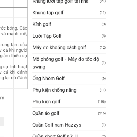
Khung lưới tập golf tại nhà
(21)
Khung tập golf
(11)
Kính golf
(3)
ước bóng. Các
c và mạnh mẽ,
Lưới Tập Golf
(3)
 trung tâm của
Máy đo khoảng cách golf
(12)
 cả khi người
 giảm thiểu sự
Mô phỏng golf - Máy đo tốc độ
(1)
swing
g sự linh hoạt
y cả khi đánh
g lại cú đánh
Ống Nhòm Golf
(6)
Phụ kiện chống nắng
(11)
ôm
Phụ kiện golf
(106)
Quần áo golf
(216)
Quần Golf nam Hazzys
(1)
Quần short Golf nữ JL
(2)