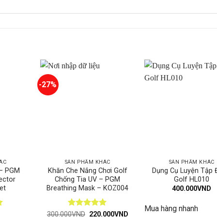
-27%
ÁC
SẢN PHẨM KHÁC
SẢN PHẨM KHÁC
 – PGM
Khăn Che Nắng Chơi Golf
Dụng Cụ Luyện Tập 
ector
Chống Tia UV – PGM
Golf HL010
et
Breathing Mask – KOZ004
400.000
VND
Mua hàng nhanh
Được xếp
Giá
Giá
300.000
VND
220.000
VND