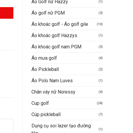
Áo Golf nữ Hazzy
(1)
Áo golf nữ PGM
(3)
00.000VND.
Áo khoác golf - Áo golf gile
(10)
Áo khoác golf Hazzys
(1)
Áo khoác golf nam PGM
(3)
Áo mưa golf
(4)
Áo Pickleball
(2)
Áo Polo Nam Luves
(1)
Chân váy nữ Noressy
(4)
Cup golf
(24)
Cúp pickleball
(7)
Dụng cụ soi lazer tạo đường
(1)