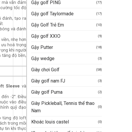
Gậy golf PING
ậy mà vẫn đảm
(77)
 cường tốc độ
Gậy golf Taylormade
(17)
 đánh, tạo ra
t.
Gậy Golf Trẻ Em
(10)
t bóng và đánh
Gậy golf XXIO
(9)
 viền, nhẹ hơn
i ưu hoá trọng
Gậy Putter
(18)
rọng khi người
 tăng độ bền,
Gậy wedge
(3)
Giày chơi Golf
(58)
Giày golf nam FJ
(3)
oft Sleeve
và
Giày golf Puma
(2)
 đến -2°. Điều
huộc vào điều
Giày Pickleball, Tennis thể thao
(0)
chỉnh quỹ đạo
Nam
o từng độ loft
Khoác louis castel
(0)
cách trong mỗi
ự tin khi thực