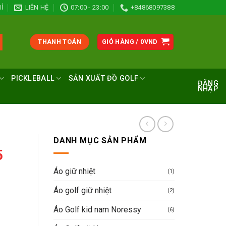
Ỉ
LIÊN HỆ
07:00 - 23:00
+84868097388
THANH TOÁN
GIỎ HÀNG /
0
VND
PICKLEBALL
SẢN XUẤT ĐỒ GOLF
ĐĂNG
NHẬP
DANH MỤC SẢN PHẨM
5
Áo giữ nhiệt
(1)
Áo golf giữ nhiệt
(2)
Áo Golf kid nam Noressy
(6)