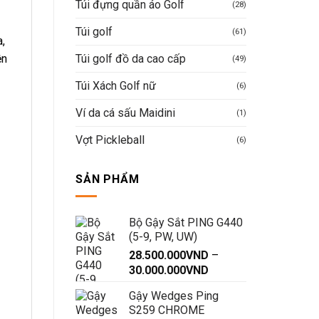
Túi đựng quần áo Golf
(28)
Túi golf
(61)
a,
Túi golf đồ da cao cấp
ện
(49)
Túi Xách Golf nữ
(6)
Ví da cá sấu Maidini
(1)
Vợt Pickleball
(6)
SẢN PHẨM
Bộ Gậy Sắt PING G440
(5-9, PW, UW)
28.500.000
VND
–
Khoảng
30.000.000
VND
giá:
Gậy Wedges Ping
từ
S259 CHROME
28.500.000VND