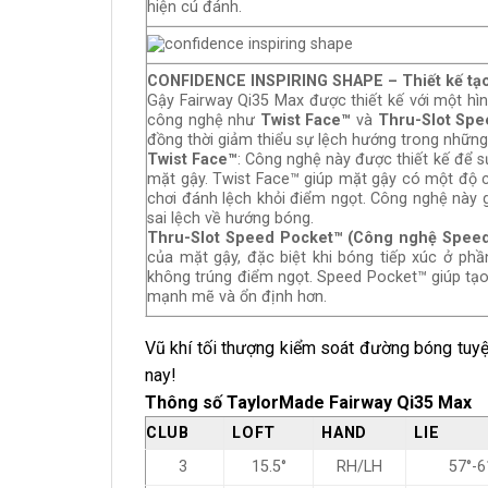
hiện cú đánh.
CONFIDENCE INSPIRING SHAPE – Thiết kế tạo 
Gậy Fairway Qi35 Max được thiết kế với một hì
công nghệ như
Twist Face™
và
Thru-Slot Spe
đồng thời giảm thiểu sự lệch hướng trong nhữn
Twist Face™
: Công nghệ này được thiết kế để sử
mặt gậy. Twist Face™ giúp mặt gậy có một độ c
chơi đánh lệch khỏi điểm ngọt. Công nghệ này g
sai lệch về hướng bóng.
Thru-Slot Speed Pocket™ (Công nghệ Speed
của mặt gậy, đặc biệt khi bóng tiếp xúc ở ph
không trúng điểm ngọt. Speed Pocket™ giúp tạo
mạnh mẽ và ổn định hơn.
Vũ khí tối thượng kiểm soát đường bóng tuy
nay!
Thông số TaylorMade Fairway Qi35 Max
CLUB
LOFT
HAND
LIE
3
15.5°
RH/LH
57°-6