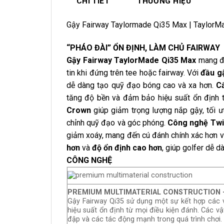
CHI TIẾT
THƯƠNG HIỆU
Gậy Fairway Taylormade Qi35 Max | TaylorM
“PHÁO ĐÀI” ỔN ĐỊNH, LÀM CHỦ FAIRWAY
Gậy Fairway TaylorMade Qi35 Max
mang đế
tin khi đứng trên tee hoặc fairway. Với
đầu gậ
dễ dàng tạo quỹ đạo bóng cao và xa hơn.
Cấ
tăng độ bền và đảm bảo hiệu suất ổn định t
Crown
giúp giảm trọng lượng nắp gậy, tối ư
chỉnh quỹ đạo và góc phóng.
Công nghệ Twi
giảm xoáy, mang đến cú đánh chính xác hơn v
hơn
và
độ ổn định cao hơn
, giúp golfer dễ 
CÔNG NGHỆ
PREMIUM MULTIMATERIAL CONSTRUCTION – Cấ
Gậy Fairway Qi35 sử dụng một sự kết hợp các 
hiệu suất ổn định từ mọi điều kiện đánh. Các 
đập và các tác động mạnh trong quá trình chơi.