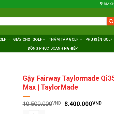
ĐỊA CH
OLF
GIÀY CHƠI GOLF
THẢM TẬP GOLF
PHỤ KIỆN GOLF
ĐỒNG PHỤC DOANH NGHIỆP
Gậy Fairway Taylormade Qi3
Max | TaylorMade
Giá
Giá
10.500.000
VND
8.400.000
VND
gốc
hiện
Số lượng