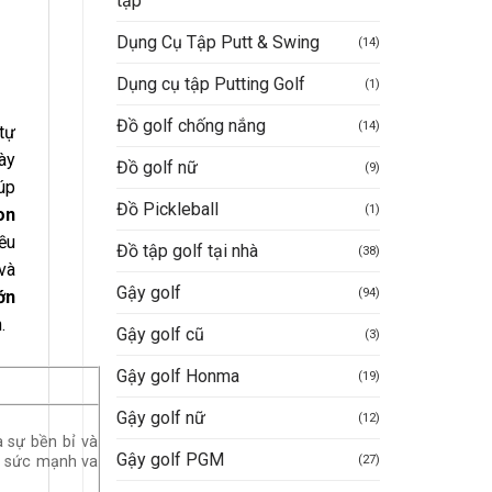
tập
Dụng Cụ Tập Putt & Swing
(14)
Dụng cụ tập Putting Golf
(1)
Đồ golf chống nắng
(14)
tự
này
Đồ golf nữ
(9)
úp
Đồ Pickleball
(1)
on
ều
Đồ tập golf tại nhà
(38)
và
Gậy golf
(94)
ớn
.
Gậy golf cũ
(3)
Gậy golf Honma
(19)
Gậy golf nữ
(12)
a sự bền bỉ và
Gậy golf PGM
(27)
c sức mạnh va