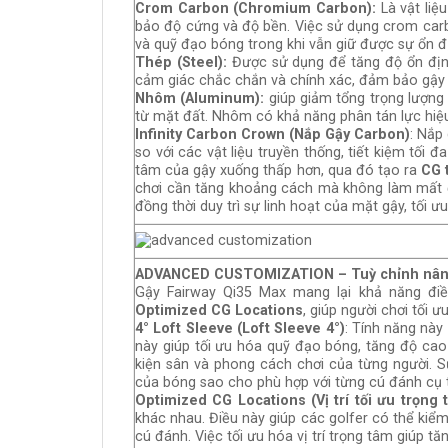
Crom Carbon (Chromium Carbon):
Là vật li
bảo độ cứng và độ bền. Việc sử dụng crom carb
và quỹ đạo bóng trong khi vẫn giữ được sự ổn đ
Thép (Steel):
Được sử dụng để tăng độ ổn định
cảm giác chắc chắn và chính xác, đảm bảo gậy
Nhôm (Aluminum):
giúp giảm tổng trọng lượng
từ mặt đất. Nhôm có khả năng phân tán lực hiệu
Infinity Carbon Crown (Nắp Gậy Carbon)
: Nắp
so với các vật liệu truyền thống, tiết kiệm tối 
tâm của gậy xuống thấp hơn, qua đó tạo ra
CG 
chơi cần tăng khoảng cách mà không làm mất đ
đồng thời duy trì sự linh hoạt của mặt gậy, tối ư
ADVANCED CUSTOMIZATION – Tuỳ chỉnh nân
Gậy Fairway Qi35 Max mang lại khả năng điề
Optimized CG Locations
, giúp người chơi tối
4° Loft Sleeve (Loft Sleeve 4°)
: Tính năng này
này giúp tối ưu hóa quỹ đạo bóng, tăng độ cao
kiện sân và phong cách chơi của từng người. S
của bóng sao cho phù hợp với từng cú đánh cụ 
Optimized CG Locations (Vị trí tối ưu trọng 
khác nhau. Điều này giúp các golfer có thể kiể
cú đánh. Việc tối ưu hóa vị trí trọng tâm giúp t