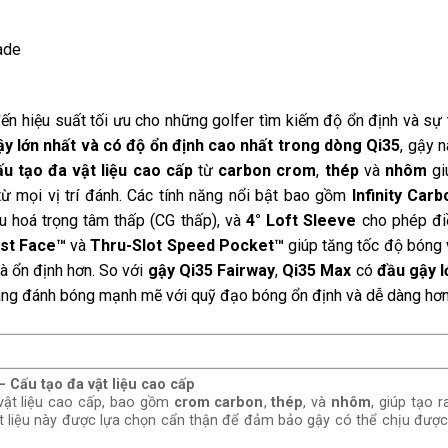
ade
n hiệu suất tối ưu cho những golfer tìm kiếm độ ổn định và sự 
y lớn nhất và có độ ổn định cao nhất trong dòng Qi35
, gậy 
u tạo đa vật liệu cao cấp
từ
carbon crom
,
thép
và
nhôm
gi
ừ mọi vị trí đánh. Các tính năng nổi bật bao gồm
Infinity Carb
u hoá trọng tâm thấp (CG thấp), và
4° Loft Sleeve
cho phép đi
st Face™
và
Thru-Slot Speed Pocket™
giúp tăng tốc độ bóng 
à ổn định hơn. So với
gậy Qi35 Fairway
,
Qi35 Max
có
đầu gậy l
dàng đánh bóng mạnh mẽ với quỹ đạo bóng ổn định và dễ dàng hơn
u tạo đa vật liệu cao cấp
vật liệu cao cấp, bao gồm
crom carbon
,
thép
, và
nhôm
, giúp tạo r
vật liệu này được lựa chọn cẩn thận để đảm bảo gậy có thể chịu đượ