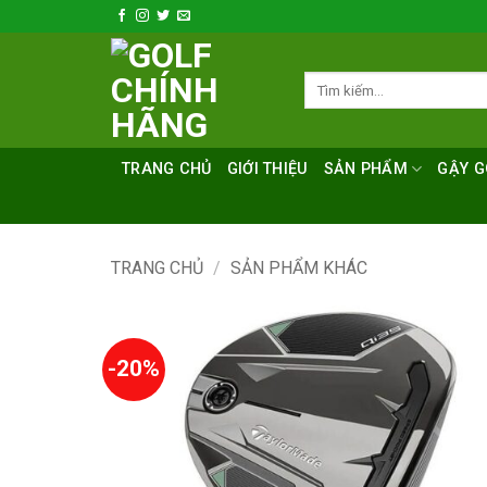
Bỏ
qua
nội
Tìm
dung
kiếm:
TRANG CHỦ
GIỚI THIỆU
SẢN PHẨM
GẬY G
TRANG CHỦ
/
SẢN PHẨM KHÁC
-20%