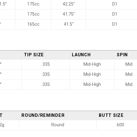
1.5°
175cc
42.25″
D1
175cc
41.75″
D1
°
165cc
41.5″
D1
TIP SIZE
LAUNCH
SPIN
°
.335
Mid-High
Mid
°
.335
Mid-High
Mid
°
.335
Mid-High
Mid
T
ROUND/REMINDER
BUTT SIZE
2g
Round
.600