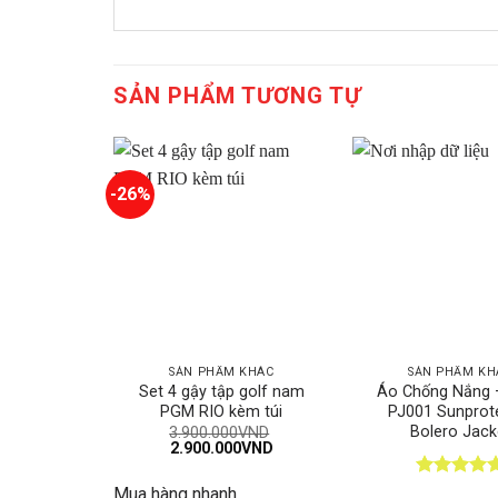
SẢN PHẨM TƯƠNG TỰ
-26%
SẢN PHẨM KHÁC
SẢN PHẨM KH
Set 4 gậy tập golf nam
Áo Chống Nắng
PGM RIO kèm túi
PJ001 Sunprot
Bolero Jack
3.900.000
VND
Giá
Giá
2.900.000
VND
gốc
hiện
là:
tại
Được xếp
Mua hàng nhanh
3.900.000VND.
là: