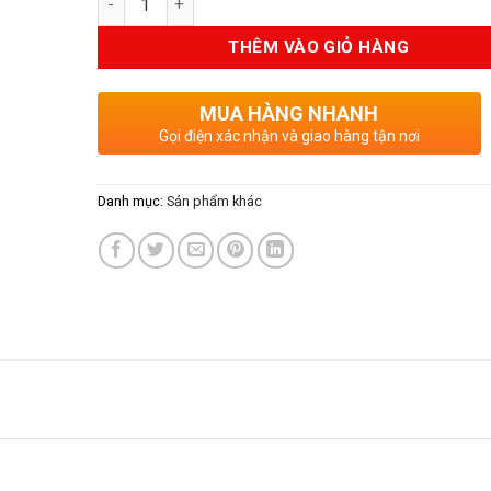
là:
tại
10.500.000VND.
là:
THÊM VÀO GIỎ HÀNG
8.4
MUA HÀNG NHANH
Gọi điện xác nhận và giao hàng tận nơi
Danh mục:
Sản phẩm khác