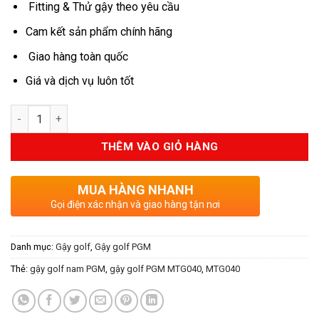
Fitting & Thử gậy theo yêu cầu
Cam kết sản phẩm chính hãng
Giao hàng toàn quốc
Giá và dịch vụ luôn tốt
Số lượng
THÊM VÀO GIỎ HÀNG
MUA HÀNG NHANH
Gọi điện xác nhận và giao hàng tận nơi
Danh mục:
Gậy golf
,
Gậy golf PGM
Thẻ:
gậy golf nam PGM
,
gậy golf PGM MTG040
,
MTG040