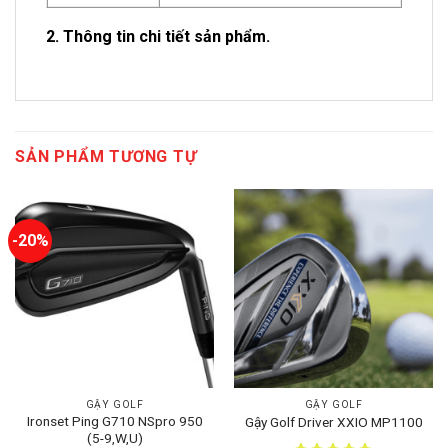
2. Thông tin chi tiết sản phẩm.
SẢN PHẨM TƯƠNG TỰ
-20%
GẬY GOLF
GẬY GOLF
Ironset Ping G710 NSpro 950
Gậy Golf Driver XXIO MP1100
(5-9,W,U)