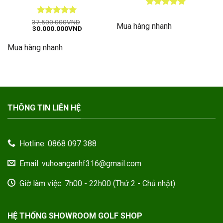
Được xếp
hạng
5
5
Được xếp
37.500.000
VND
Mua hàng nhanh
Giá
Giá
30.000.000
VND
sao
hạng
5
5
gốc
hiện
sao
là:
tại
Mua hàng nhanh
37.500.000VND.
là:
30.000.000VND.
THÔNG TIN LIÊN HỆ
Hotline: 0868 097 388
Email: vuhoanganhf316@gmail.com
Giờ làm việc: 7h00 - 22h00 (Thứ 2 - Chủ nhật)
HỆ THỐNG SHOWROOM GOLF SHOP