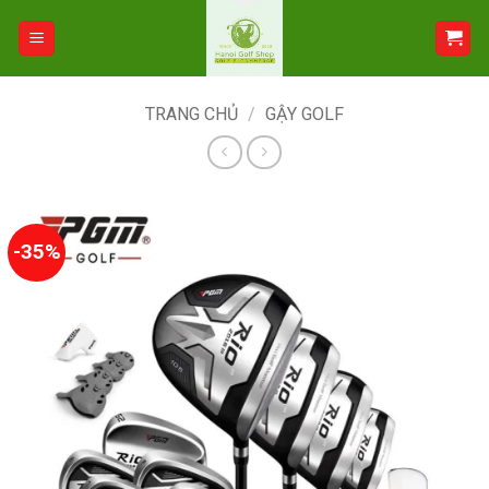
Bỏ
qua
nội
dung
TRANG CHỦ
/
GẬY GOLF
-35%