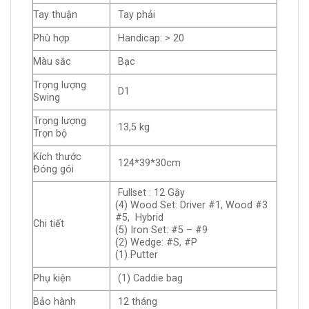
Tay thuận
Tay phải
Phù hợp
Handicap: > 20
Màu sắc
Bạc
Trọng lượng
D1
Swing
Trọng lượng
13,5 kg
Trọn bộ
Kích thước
124*39*30cm
Đóng gói
Fullset : 12 Gậy
(4) Wood Set: Driver #1, Wood #3
#5, Hybrid
Chi tiết
(5) Iron Set: #5 – #9
(2) Wedge: #S, #P
(1) Putter
Phụ kiện
(1) Caddie bag
Bảo hành
12 tháng