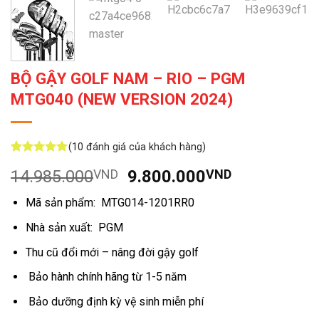
BỘ GẬY GOLF NAM – RIO – PGM
MTG040 (NEW VERSION 2024)
(
10
đánh giá của khách hàng)
5
10
trên 5
Giá
Giá
14.985.000
VND
9.800.000
VND
dựa trên
đánh giá
gốc
hiện
Mã sản phẩm: MTG014-1201RR0
là:
tại
14.985.000VND.
là:
Nhà sản xuất: PGM
9.800.000
Thu cũ đổi mới – nâng đời gậy golf
Bảo hành chính hãng từ 1-5 năm
Bảo dưỡng định kỳ vệ sinh miễn phí