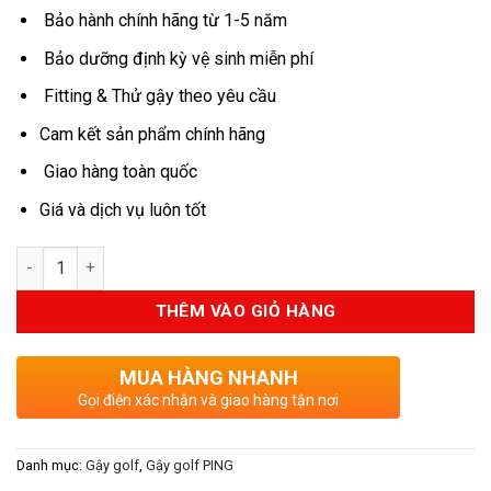
8.500.000VND.
là:
Bảo hành chính hãng từ 1-5 năm
7.225.000V
Bảo dưỡng định kỳ vệ sinh miễn phí
Fitting & Thử gậy theo yêu cầu
Cam kết sản phẩm chính hãng
Giao hàng toàn quốc
Giá và dịch vụ luôn tốt
Số lượng
THÊM VÀO GIỎ HÀNG
MUA HÀNG NHANH
Gọi điện xác nhận và giao hàng tận nơi
Danh mục:
Gậy golf
,
Gậy golf PING