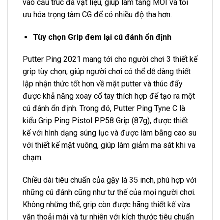
vào cấu trúc đa vật liệu, giúp làm tăng MOI và tối
ưu hóa trọng tâm CG để có nhiều độ tha hơn.
Tùy chọn Grip đem lại cú đánh ổn định
Putter Ping 2021 mang tới cho người chơi 3 thiết kế
grip tùy chọn, giúp người chơi có thể dễ dàng thiết
lập nhận thức tốt hơn về mặt putter và thúc đẩy
được khả năng xoay cổ tay thích hợp để tạo ra một
cú đánh ổn định. Trong đó, Putter Ping Tyne C là
kiểu Grip Ping Pistol PP58 Grip (87g), được thiết
kế với hình dạng súng lục và được làm bằng cao su
với thiết kế mặt vuông, giúp làm giảm ma sát khi va
chạm.
Chiều dài tiêu chuẩn của gậy là 35 inch, phù hợp với
những cú đánh cũng như tư thế của mọi người chơi.
Không những thế, grip còn được hãng thiết kế vừa
vặn thoải mái và tự nhiên với kích thước tiêu chuẩn