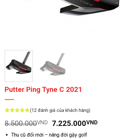
Putter Ping Tyne C 2021
(
12
đánh giá của khách hàng)
5
12
trên 5
Giá
Giá
8.500.000
VND
7.225.000
VND
dựa trên
đánh giá
gốc
hiện
Thu cũ đổi mới – nâng đời gậy golf
là:
tại