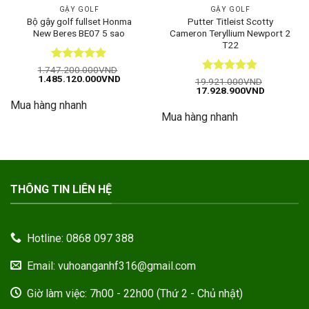
GẬY GOLF
GẬY GOLF
Bộ gậy golf fullset Honma
Putter Titleist Scotty
New Beres BE07 5 sao
Cameron Teryllium Newport 2
T22
Được xếp
1.747.200.000
VND
Giá
Giá
1.485.120.000
VND
hạng
5
5
Được xếp
19.921.000
VND
gốc
hiện
Giá
Giá
17.928.900
VND
sao
hạng
4.82
là:
tại
gốc
hiện
5 sao
Mua hàng nhanh
1.747.200.000VND.
là:
là:
tại
1.485.120.000VND.
Mua hàng nhanh
19.921.000VND.
là:
17.928.90
THÔNG TIN LIÊN HỆ
Hotline: 0868 097 388
Email: vuhoanganhf316@gmail.com
Giờ làm việc: 7h00 - 22h00 (Thứ 2 - Chủ nhật)