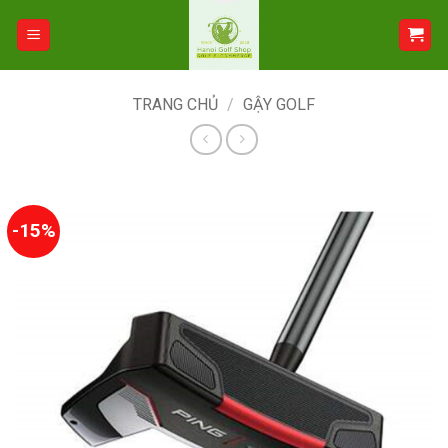
Bỏ
qua
nội
dung
TRANG CHỦ
/
GẬY GOLF
-15%