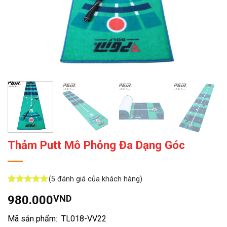
Thảm Putt Mô Phỏng Đa Dạng Góc
(
5
đánh giá của khách hàng)
5
5
trên 5
980.000
VND
dựa trên
đánh giá
Mã sản phẩm: TL018-VV22