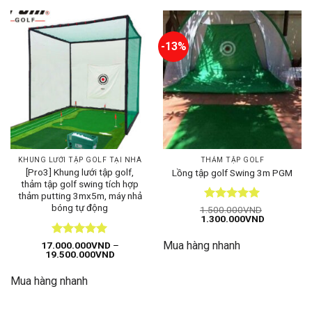
-13%
KHUNG LƯỚI TẬP GOLF TẠI NHÀ
THẢM TẬP GOLF
[Pro3] Khung lưới tập golf,
Lồng tập golf Swing 3m PGM
thảm tập golf swing tích hợp
thảm putting 3mx5m, máy nhả
bóng tự động
Được xếp
1.500.000
VND
Giá
Giá
1.300.000
VND
hạng
5
5
gốc
hiện
sao
là:
tại
Được xếp
Mua hàng nhanh
17.000.000
VND
–
1.500.000VND.
là:
Khoảng
19.500.000
VND
1.300.000
hạng
5
5
giá:
sao
từ
Mua hàng nhanh
17.000.000VND
đến
19.500.000VND