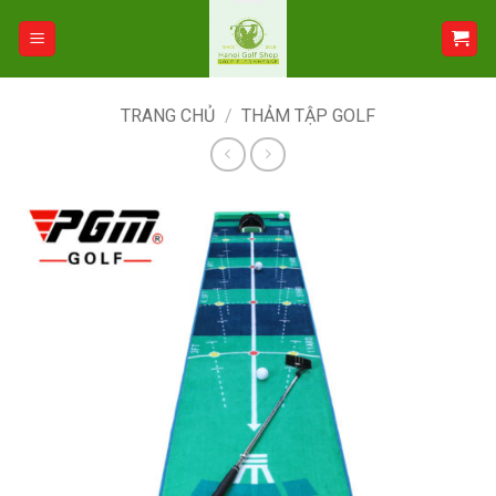
Bỏ
qua
nội
dung
TRANG CHỦ
/
THẢM TẬP GOLF