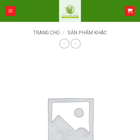
Bỏ
qua
nội
dung
TRANG CHỦ
/
SẢN PHẨM KHÁC