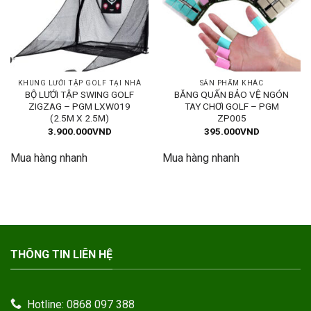
KHUNG LƯỚI TẬP GOLF TẠI NHÀ
SẢN PHẨM KHÁC
BỘ LƯỚI TẬP SWING GOLF
BĂNG QUẤN BẢO VỆ NGÓN
ZIGZAG – PGM LXW019
TAY CHƠI GOLF – PGM
(2.5M X 2.5M)
ZP005
3.900.000
VND
395.000
VND
Mua hàng nhanh
Mua hàng nhanh
THÔNG TIN LIÊN HỆ
Hotline: 0868 097 388