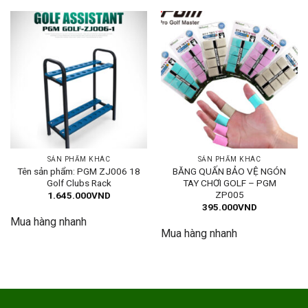
SẢN PHẨM KHÁC
SẢN PHẨM KHÁC
Tên sản phẩm: PGM ZJ006 18
BĂNG QUẤN BẢO VỆ NGÓN
Golf Clubs Rack
TAY CHƠI GOLF – PGM
ZP005
1.645.000
VND
395.000
VND
Mua hàng nhanh
Mua hàng nhanh