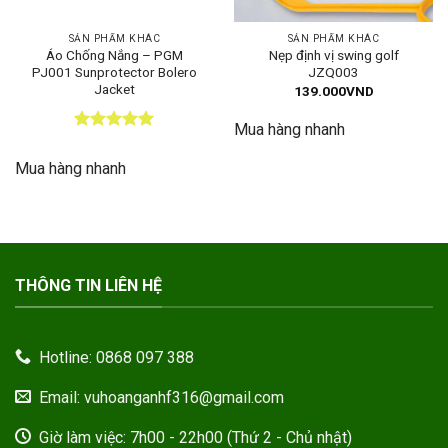
SẢN PHẨM KHÁC
SẢN PHẨM KHÁC
Áo Chống Nắng – PGM
Nẹp định vị swing golf
PJ001 Sunprotector Bolero
JZQ003
Jacket
139.000
VND
Mua hàng nhanh
Được xếp
hạng
5
5
Mua hàng nhanh
sao
THÔNG TIN LIÊN HỆ
Hotline: 0868 097 388
Email: vuhoanganhf316@gmail.com
Giờ làm việc: 7h00 - 22h00 (Thứ 2 - Chủ nhật)