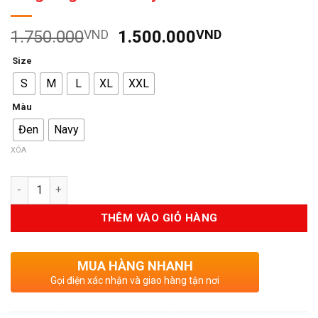
Giá
Giá
1.750.000
VND
1.500.000
VND
gốc
hiện
Size
là:
tại
S
M
L
XL
XXL
1.750.000VND.
là:
1.500.000V
Màu
Đen
Navy
XÓA
Số lượng
THÊM VÀO GIỎ HÀNG
MUA HÀNG NHANH
Gọi điện xác nhận và giao hàng tận nơi