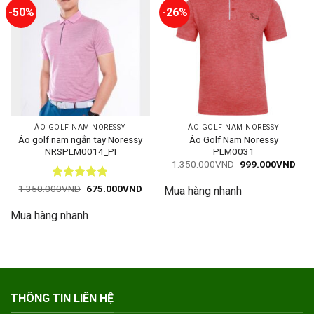
-50%
-26%
ÁO GOLF NAM NORESSY
ÁO GOLF NAM NORESSY
Áo golf nam ngắn tay Noressy
Áo Golf Nam Noressy
NRSPLM0014_PI
PLM0031
Giá
Giá
1.350.000
VND
999.000
VND
gốc
hiện
là:
tại
Được xếp
Giá
Giá
1.350.000
VND
675.000
VND
Mua hàng nhanh
1.350.000VND.
là:
gốc
hiện
hạng
5
5
999
là:
tại
sao
Mua hàng nhanh
1.350.000VND.
là:
675.000VND.
THÔNG TIN LIÊN HỆ