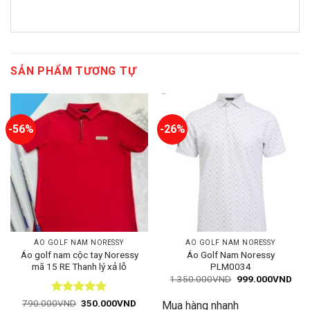
SẢN PHẨM TƯƠNG TỰ
-56%
-26%
ÁO GOLF NAM NORESSY
ÁO GOLF NAM NORESSY
Áo golf nam cộc tay Noressy
Áo Golf Nam Noressy
mã 15 RE Thanh lý xả lỗ
PLM0034
Giá
Giá
1.350.000
VND
999.000
VND
gốc
hiện
là:
tại
Được xếp
Giá
Giá
790.000
VND
350.000
VND
Mua hàng nhanh
1.350.000VND.
là: