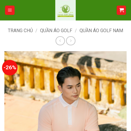
Bỏ
qua
nội
dung
TRANG CHỦ
/
QUẦN ÁO GOLF
/
QUẦN ÁO GOLF NAM
-26%