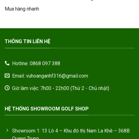
gốc
hiện
hạng
5
5
999
là:
tại
sao
Mua hàng nhanh
790.000VND.
là:
350.000VND.
THÔNG TIN LIÊN HỆ
Hotline: 0868 097 388
Email: vuhoanganhf316@gmail.com
Giờ làm việc: 7h00 - 22h00 (Thứ 2 - Chủ nhật)
HỆ THỐNG SHOWROOM GOLF SHOP
Showroom 1: 13 Lô 4 – Khu đô thị Nam La Khê – 368B
Quang Trung