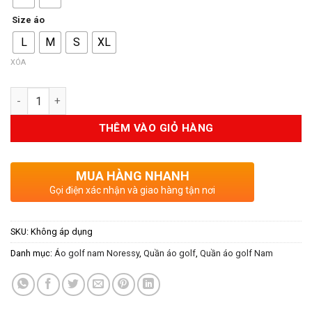
1.350.000VND.
là:
999.000VND.
Size áo
L
M
S
XL
XÓA
Số lượng
THÊM VÀO GIỎ HÀNG
MUA HÀNG NHANH
Gọi điện xác nhận và giao hàng tận nơi
SKU:
Không áp dụng
Danh mục:
Áo golf nam Noressy
,
Quần áo golf
,
Quần áo golf Nam