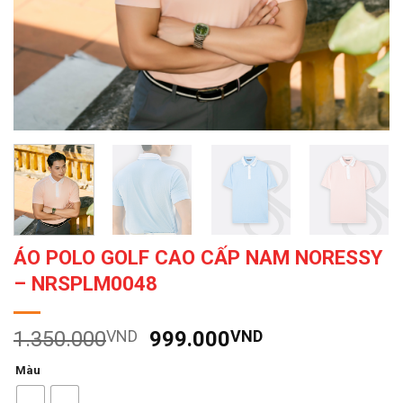
ÁO POLO GOLF CAO CẤP NAM NORESSY
– NRSPLM0048
Giá
Giá
1.350.000
VND
999.000
VND
gốc
hiện
Màu
là:
tại