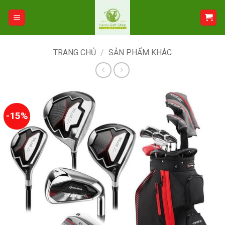
Bỏ
qua
nội
dung
TRANG CHỦ
/
SẢN PHẨM KHÁC
-15%