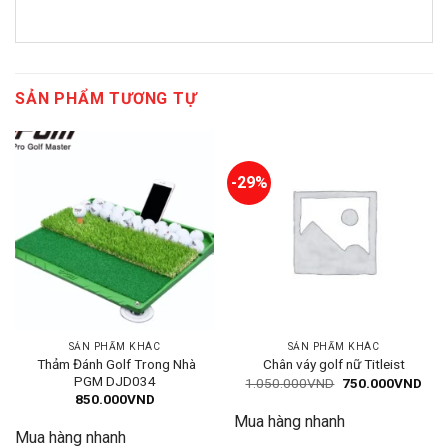
SẢN PHẨM TƯƠNG TỰ
-29%
SẢN PHẨM KHÁC
SẢN PHẨM KHÁC
Thảm Đánh Golf Trong Nhà
Chân váy golf nữ Titleist
PGM DJD034
Giá
Giá
1.050.000
VND
750.000
VND
gốc
hiện
850.000
VND
là:
tại
Mua hàng nhanh
1.050.000VND.
là:
750
Mua hàng nhanh