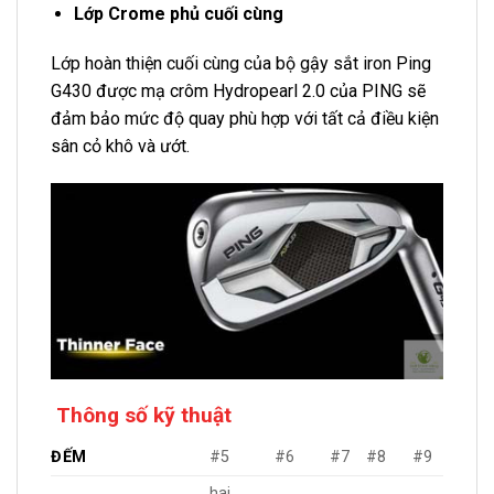
Lớp Crome phủ cuối cùng
Lớp hoàn thiện cuối cùng của bộ gậy sắt iron Ping
G430 được mạ crôm Hydropearl 2.0 của PING sẽ
đảm bảo mức độ quay phù hợp với tất cả điều kiện
sân cỏ khô và ướt.
Thông số kỹ thuật
ĐẾM
#5
#6
#7
#8
#9
hai