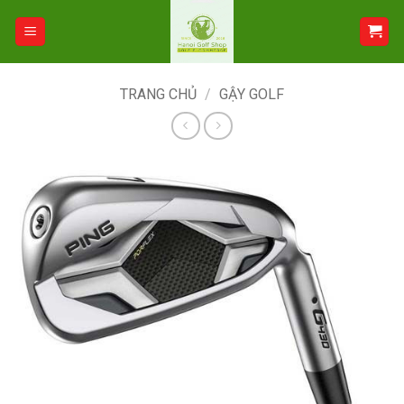
Bỏ
qua
nội
dung
TRANG CHỦ
/
GẬY GOLF