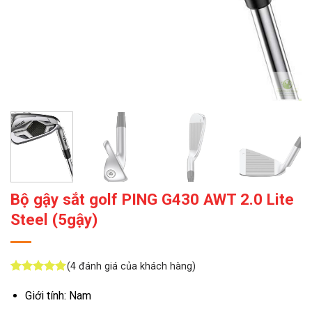
Bộ gậy sắt golf PING G430 AWT 2.0 Lite
Steel (5gậy)
(
4
đánh giá của khách hàng)
5
4
trên 5
dựa trên
Giới tính: Nam
đánh giá