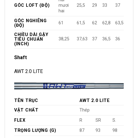
GÓC LOFT (ĐỘ)
mươi
25,5
29
33
37
hai
GÓC NGHIÊNG
61
61,5
62
62,8
63,5
(ĐỘ)
CHIỀU DÀI GẬY
38,25
37,63
37
36,5
36
TIÊU CHUẨN
(INCH)
Shaft
AWT 2.0 LITE
TÊN TRỤC
AWT 2.0 LITE
VẬT CHẤT
Thép
FLEX
R
SR
S.
TRỌNG LƯỢNG (G)
87
93
98