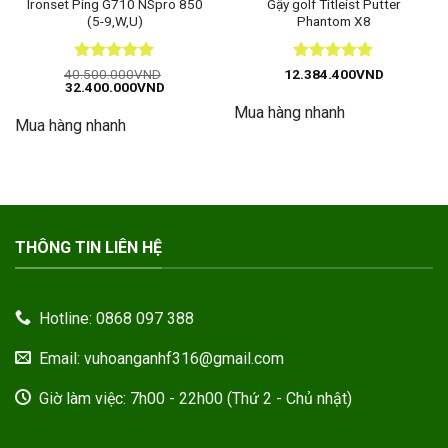
Ironset Ping G710 NSpro 850
Gậy golf Titleist Putter
(5-9,W,U)
Phantom X8
Được xếp
Được xếp
40.500.000
VND
12.384.400
VND
Giá
Giá
32.400.000
VND
hạng
5
5
hạng
5
5
gốc
hiện
sao
sao
Mua hàng nhanh
là:
tại
Mua hàng nhanh
40.500.000VND.
là:
32.400.000VND.
THÔNG TIN LIÊN HỆ
Hotline: 0868 097 388
Email: vuhoanganhf316@gmail.com
Giờ làm việc: 7h00 - 22h00 (Thứ 2 - Chủ nhật)