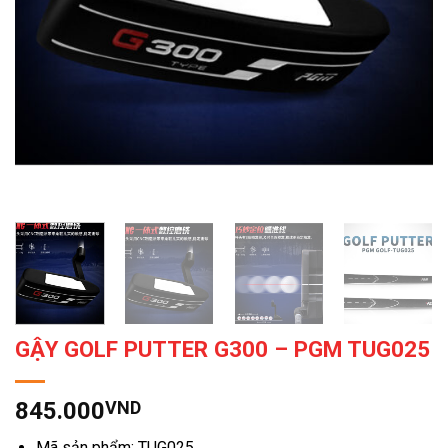
GẬY GOLF PUTTER G300 – PGM TUG025
845.000
VND
Mã sản phẩm: TUG025