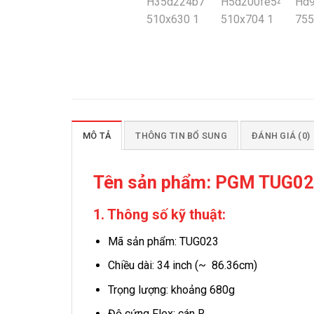
MÔ TẢ
THÔNG TIN BỔ SUNG
ĐÁNH GIÁ (0)
Tên sản phẩm:
PGM TUG023
1. Thông số kỹ thuật:
Mã sản phẩm: TUG023
Chiều dài: 34 inch (~ 86.36cm)
Trọng lượng: khoảng 680g
Độ cứng Flex: cán R