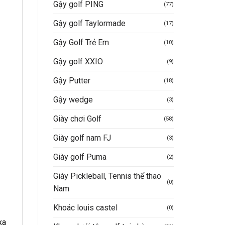
Gậy golf PING
(77)
Gậy golf Taylormade
(17)
Gậy Golf Trẻ Em
(10)
Gậy golf XXIO
(9)
Gậy Putter
(18)
Gậy wedge
(3)
Giày chơi Golf
(58)
Giày golf nam FJ
(3)
Giày golf Puma
(2)
Giày Pickleball, Tennis thể thao
(0)
Nam
Khoác louis castel
(0)
xa