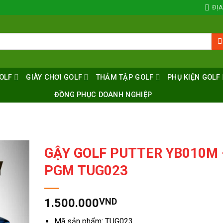
ĐỊA
OLF
GIÀY CHƠI GOLF
THẢM TẬP GOLF
PHỤ KIỆN GOLF
ĐỒNG PHỤC DOANH NGHIỆP
GẬY GOLF PUTTER YB010M 
PGM TUG023
1.500.000
VND
Mã sản phẩm: TUG023