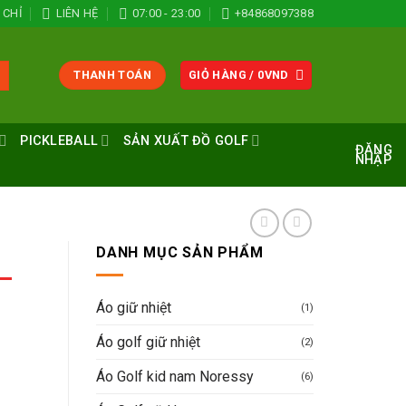
 CHỈ
LIÊN HỆ
07:00 - 23:00
+84868097388
THANH TOÁN
GIỎ HÀNG /
0
VND
PICKLEBALL
SẢN XUẤT ĐỒ GOLF
ĐĂNG
NHẬP
DANH MỤC SẢN PHẨM
–
Áo giữ nhiệt
(1)
Áo golf giữ nhiệt
(2)
Áo Golf kid nam Noressy
(6)