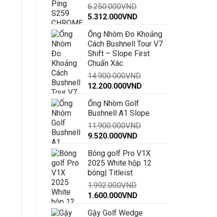
6.250.000
VND
đến
Giá
Giá
5.312.000
VND
30.000.000VND
gốc
hiện
Ống Nhòm Đo Khoảng
là:
tại
Cách Bushnell Tour V7
6.250.000VND.
là:
Shift – Slope First
5.312.000VND.
Chuẩn Xác
14.900.000
VND
Giá
Giá
12.200.000
VND
gốc
hiện
Ống Nhòm Golf
là:
tại
Bushnell A1 Slope
14.900.000VND.
là:
11.900.000
VND
12.200.000VND.
Giá
Giá
9.520.000
VND
gốc
hiện
Bóng golf Pro V1X
là:
tại
2025 White hộp 12
11.900.000VND.
là:
bóng| Titleist
9.520.000VND.
1.992.000
VND
Giá
Giá
1.600.000
VND
gốc
hiện
Gậy Golf Wedge
là:
tại