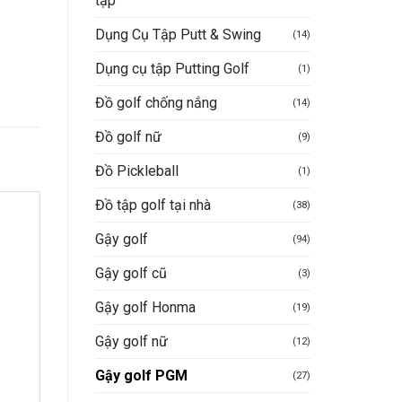
tập
Dụng Cụ Tập Putt & Swing
(14)
Dụng cụ tập Putting Golf
(1)
Đồ golf chống nắng
(14)
Đồ golf nữ
(9)
Đồ Pickleball
(1)
Đồ tập golf tại nhà
(38)
Gậy golf
(94)
Gậy golf cũ
(3)
Gậy golf Honma
(19)
Gậy golf nữ
(12)
Gậy golf PGM
(27)