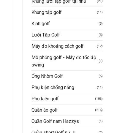
Khung lưới tập golf tại nhà
(21)
Khung tập golf
(11)
Kính golf
(3)
Lưới Tập Golf
(3)
Máy đo khoảng cách golf
(12)
Mô phỏng golf - Máy đo tốc độ
(1)
swing
Ống Nhòm Golf
(6)
Phụ kiện chống nắng
(11)
Phụ kiện golf
(106)
Quần áo golf
(216)
Quần Golf nam Hazzys
(1)
Quần short Golf nữ JL
(2)