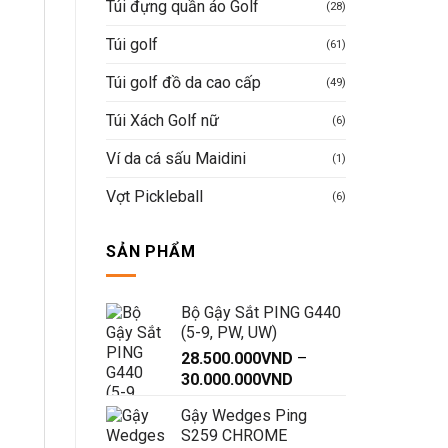
Túi đựng quần áo Golf
(28)
Túi golf
(61)
Túi golf đồ da cao cấp
(49)
Túi Xách Golf nữ
(6)
Ví da cá sấu Maidini
(1)
Vợt Pickleball
(6)
SẢN PHẨM
Bộ Gậy Sắt PING G440
(5-9, PW, UW)
28.500.000
VND
–
Khoảng
30.000.000
VND
giá:
Gậy Wedges Ping
từ
S259 CHROME
28.500.000VND