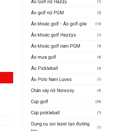
Áo Golf nữ Hazzy
(1)
Áo golf nữ PGM
(3)
Áo khoác golf - Áo golf gile
(10)
Áo khoác golf Hazzys
(1)
Áo khoác golf nam PGM
(3)
Áo mưa golf
(4)
Áo Pickleball
(2)
Áo Polo Nam Luves
(1)
Chân váy nữ Noressy
(4)
Cup golf
(24)
Cúp pickleball
(7)
Dụng cụ soi lazer tạo đường
(1)