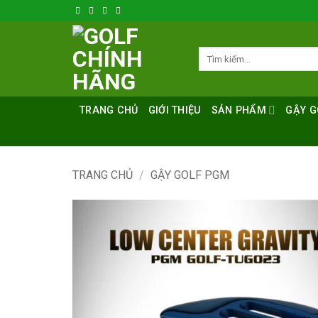
Bỏ
qua
nội
Tìm
dung
kiếm:
TRANG CHỦ
GIỚI THIỆU
SẢN PHẨM
GẬY G
TRANG CHỦ
/
GẬY GOLF PGM