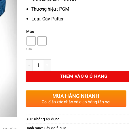
Thương hiệu : PGM
Loại: Gậy Putter
Màu
XÓA
Số lượng
THÊM VÀO GIỎ HÀNG
MUA HÀNG NHANH
Gọi điện xác nhận và giao hàng tận nơi
SKU:
Không áp dụng
Danh mục:
Gậy golf PGM