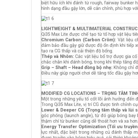
biệt hữu ích khi đánh từ rough, fairway bunker
hình dạng đầu gậy lớn, dễ căn chỉnh, phù hợp vớ
LIGHTWEIGHT & MULTIMATERIAL CONSTRUCT
Qi35 Max Lite được chế tạo từ tổ hợp vật liệu t
Chromium Carbon (Carbon Crôm):
Vật liệu c
đảm bảo đầu gậy giữ được độ ổn định khi tiếp x
tạo ra CG thấp và cải thiện độ bổng.
Thép và Nhôm:
Các vật liệu bổ trợ được gia c
chắc chắn khi đánh bóng, trong khi thép tăng đ
Grip – Shaft – Head đồng bộ nhẹ:
Không chỉ đầ
Điều này giúp người chơi dễ tăng tốc đầu gậy 
MODIFIED CG LOCATIONS – TRỌNG TÂM TIN
Một trong những yếu tố cốt lõi ảnh hưởng đến độ
Trong Qi35 Max Lite, vị trí CG được tinh chỉnh c
Lower & Deeper CG (Trọng tâm thấp và lùi s
góc phóng (launch angle), từ đó giúp bóng bay 
thậm chí từ bunker cũng dễ thoát hơn và xa hơn
Energy Transfer Optimization (Tối ưu truyền
lực nhất, đặc biệt trong những cú đánh thấp m
được truyền vào bóng hiệu quả, cải thiện khoản