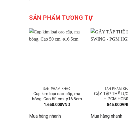
SẢN PHẨM TƯƠNG TỰ
SẢN PHẨM KHÁC
SẢN PHẨM KH
Cup kim loại cao cấp, mạ
GẬY TẬP THỂ LỰ
bóng. Cao 50 cm, ø16.5cm
– PGM HGB0
1.650.000
VND
845.000
VN
Mua hàng nhanh
Mua hàng nhanh