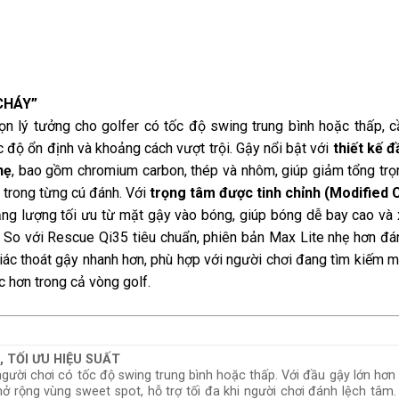
CHÁY”
n lý tưởng cho golfer có tốc độ swing trung bình hoặc thấp, c
độ ổn định và khoảng cách vượt trội. Gậy nổi bật với
thiết kế đ
hẹ
, bao gồm chromium carbon, thép và nhôm, giúp giảm tổng trọ
 trong từng cú đánh. Với
trọng tâm được tinh chỉnh (Modified 
ăng lượng tối ưu từ mặt gậy vào bóng, giúp bóng dễ bay cao và 
. So với Rescue Qi35 tiêu chuẩn, phiên bản Max Lite nhẹ hơn đá
iác thoát gậy nhanh hơn, phù hợp với người chơi đang tìm kiếm m
c hơn trong cả vòng golf.
 TỐI ƯU HIỆU SUẤT
người chơi có tốc độ swing trung bình hoặc thấp. Với đầu gậy lớn hơ
mở rộng vùng sweet spot, hỗ trợ tối đa khi người chơi đánh lệch tâm