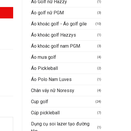
Áo Golf nữ Hazzy
(1)
Áo golf nữ PGM
(3)
0.000VND.
Áo khoác golf - Áo golf gile
(10)
Áo khoác golf Hazzys
(1)
Áo khoác golf nam PGM
(3)
Áo mưa golf
(4)
Áo Pickleball
(2)
Áo Polo Nam Luves
(1)
Chân váy nữ Noressy
(4)
Cup golf
(24)
Cúp pickleball
(7)
Dụng cụ soi lazer tạo đường
(1)