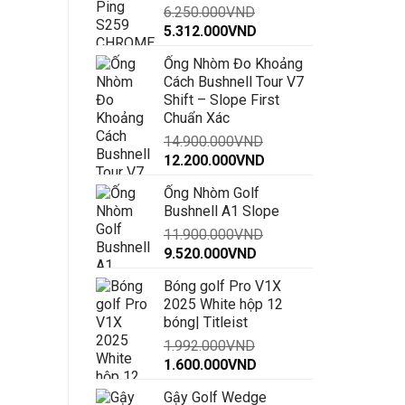
6.250.000
VND
đến
Giá
Giá
5.312.000
VND
30.000.000VND
gốc
hiện
Ống Nhòm Đo Khoảng
là:
tại
Cách Bushnell Tour V7
6.250.000VND.
là:
Shift – Slope First
5.312.000VND.
Chuẩn Xác
14.900.000
VND
Giá
Giá
12.200.000
VND
gốc
hiện
Ống Nhòm Golf
là:
tại
Bushnell A1 Slope
14.900.000VND.
là:
11.900.000
VND
12.200.000VND.
Giá
Giá
9.520.000
VND
gốc
hiện
Bóng golf Pro V1X
là:
tại
2025 White hộp 12
11.900.000VND.
là:
bóng| Titleist
9.520.000VND.
1.992.000
VND
Giá
Giá
1.600.000
VND
gốc
hiện
Gậy Golf Wedge
là:
tại