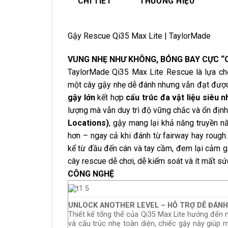
CHI TIẾT
THƯƠNG HIỆU
Gậy Rescue Qi35 Max Lite | TaylorMade
VUNG NHẸ NHƯ KHÔNG, BÓNG BAY CỰC “
TaylorMade Qi35 Max Lite Rescue là lựa chọ
một cây gậy nhẹ dễ đánh nhưng vẫn đạt được 
gậy lớn
kết hợp
cấu trúc đa vật liệu siêu n
lượng mà vẫn duy trì độ vững chắc và ổn định
Locations)
, gậy mang lại khả năng truyền n
hơn – ngay cả khi đánh từ fairway hay rough
kể từ đầu đến cán và tay cầm, đem lại cảm g
cây rescue dễ chơi, dễ kiểm soát và ít mất sứ
CÔNG NGHỆ
UNLOCK ANOTHER LEVEL – HỖ TRỢ DỄ ĐÁNH,
Thiết kế tổng thể của Qi35 Max Lite hướng đến 
và cấu trúc nhẹ toàn diện, chiếc gậy này giúp 