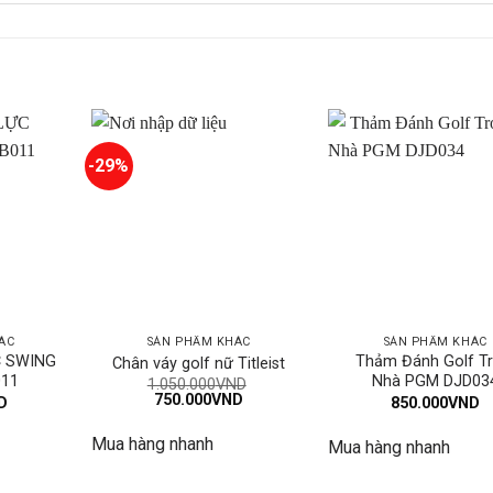
-29%
ÁC
SẢN PHẨM KHÁC
SẢN PHẨM KHÁC
C SWING
Thảm Đánh Golf T
Chân váy golf nữ Titleist
11
Nhà PGM DJD03
1.050.000
VND
Giá
Giá
750.000
VND
D
850.000
VND
gốc
hiện
là:
tại
Mua hàng nhanh
1.050.000VND.
là:
Mua hàng nhanh
750.000VND.