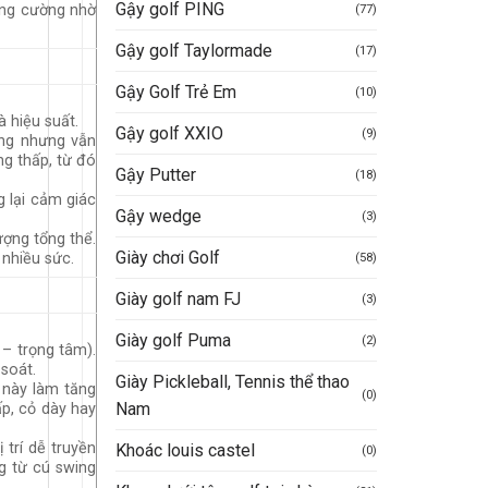
Gậy golf PING
tăng cường nhờ
(77)
Gậy golf Taylormade
(17)
Gậy Golf Trẻ Em
(10)
 hiệu suất.
Gậy golf XXIO
(9)
ợng nhưng vẫn
ng thấp, từ đó
Gậy Putter
(18)
 lại cảm giác
Gậy wedge
(3)
ợng tổng thể.
Giày chơi Golf
nhiều sức.
(58)
Giày golf nam FJ
(3)
Giày golf Puma
(2)
 – trọng tâm).
 soát.
Giày Pickleball, Tennis thể thao
 này làm tăng
(0)
Nam
ấp, cỏ dày hay
 trí dễ truyền
Khoác louis castel
(0)
g từ cú swing