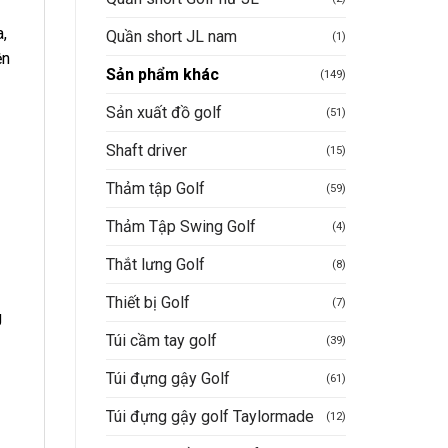
a,
Quần short JL nam
(1)
ện
Sản phẩm khác
(149)
Sản xuất đồ golf
(51)
Shaft driver
(15)
Thảm tập Golf
(59)
Thảm Tập Swing Golf
(4)
Thắt lưng Golf
(8)
Thiết bị Golf
(7)
g
Túi cầm tay golf
(39)
Túi đựng gậy Golf
(61)
Túi đựng gậy golf Taylormade
(12)