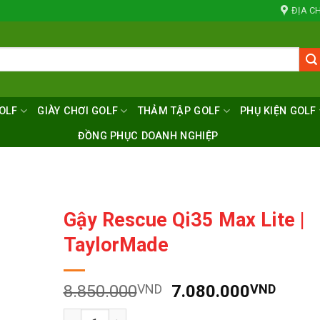
ĐỊA CH
OLF
GIÀY CHƠI GOLF
THẢM TẬP GOLF
PHỤ KIỆN GOLF
ĐỒNG PHỤC DOANH NGHIỆP
Gậy Rescue Qi35 Max Lite |
TaylorMade
Giá
Giá
8.850.000
VND
7.080.000
VND
gốc
hiện
Số lượng