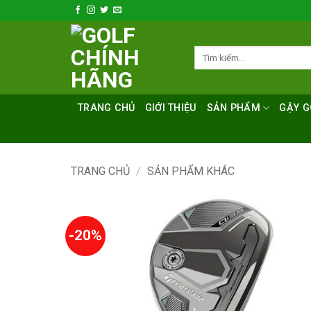
Bỏ
qua
nội
Tìm
dung
kiếm:
TRANG CHỦ
GIỚI THIỆU
SẢN PHẨM
GẬY G
TRANG CHỦ
/
SẢN PHẨM KHÁC
-20%