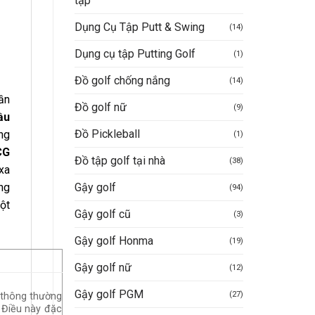
tập
Dụng Cụ Tập Putt & Swing
(14)
Dụng cụ tập Putting Golf
(1)
Đồ golf chống nắng
(14)
ần
Đồ golf nữ
(9)
ầu
Đồ Pickleball
ng
(1)
CG
Đồ tập golf tại nhà
(38)
xa
Gậy golf
ng
(94)
ột
Gậy golf cũ
(3)
Gậy golf Honma
(19)
Gậy golf nữ
(12)
Gậy golf PGM
(27)
n thông thường
. Điều này đặc