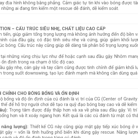
 hay địa hình không bằng phẳng. Cảm giác tự tin khi vào bóng được 
i những ai đang tìm kiếm một rescue dễ đánh, dễ kiểm soát.
ION – CẤU TRÚC SIÊU NHẸ, CHẤT LIỆU CAO CẤP
iên tiến, giúp giảm tổng trọng lượng mà không ảnh hưởng đến độ bền và
hính của đầu gậy, có đặc tính siêu nhẹ và cứng, giúp giảm khối lư
úc bóng. Cấu trúc này cũng giúp dễ dàng tái phân bổ trọng lượng xuố
ố tại những vùng chịu lực như đế hoặc cạnh sau đầu gậy. Nhôm mang
ộ ổn định trong va chạm ở tốc độ cao.
u gậy nhẹ, cán gậy và tay cầm cũng được tinh chỉnh để giảm khối lư
hơn trong suốt downswing, tạo lực đánh mạnh mà không cần dùng quá 
H CHỈNH CHO BÓNG BỔNG VÀ ỔN ĐỊNH
 bổng và độ ổn định của cú đánh là vị trí của CG (Center of Gravity
ụ thể để hỗ trợ người chơi dễ tạo ra quỹ đạo bóng bay cao và dễ kiểm
âu):
Trọng tâm được đẩy thấp hơn và xa về phía sau đầu gậy. Vị trí
bổng hơn và ít xoáy ngang hơn. Kết quả là các cú đánh từ mặt cỏ th
.
 năng lượng):
Thiết kế CG này cũng giúp mặt gậy tiếp xúc bóng ở vị
ặt gậy – vốn là tình huống phổ biến khi dùng gậy rescue. Năng lượn
g cách và độ ổn định trong từng cú đánh.