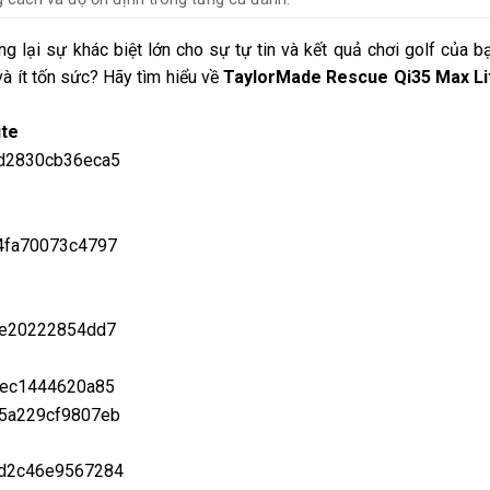
 lại sự khác biệt lớn cho sự tự tin và kết quả chơi golf của bạ
và ít tốn sức? Hãy tìm hiểu về
TaylorMade Rescue Qi35 Max Li
ite