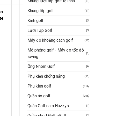
Khung lưới tập golf tại nhà
(21)
Khung tập golf
(11)
n,
te
Kính golf
(3)
Lưới Tập Golf
(3)
Máy đo khoảng cách golf
(12)
Mô phỏng golf - Máy đo tốc độ
(1)
swing
Ống Nhòm Golf
(6)
Phụ kiện chống nắng
(11)
Phụ kiện golf
(106)
Quần áo golf
(216)
Quần Golf nam Hazzys
(1)
Quần short Golf nữ JL
(2)