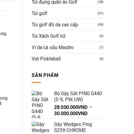
Túi đựng quần áo Golf
(28)
Túi golf
(61)
Túi golf đồ da cao cấp
(49)
Túi Xách Golf nữ
(6)
Ví da cá sấu Maidini
(1)
Vợt Pickleball
(6)
SẢN PHẨM
Bộ Gậy Sắt PING G440
SẢN PHẨM KHÁC
SẢN PHẨM KHÁC
rong
Túi cầm tay Golf– Thương
Giỏ Đựng Bóng Golf B
(5-9, PW, UW)
4
hiệu Maldini
Chắc Từ 50 – 100 Qu
28.500.000
VND
–
2.600.000
VND
Khoảng
30.000.000
VND
giá:
Được xếp
190.000
VND
Mua hàng nhanh
Gậy Wedges Ping
hạng
5
5
từ
sao
S259 CHROME
Mua hàng nhanh
28.500.000VND