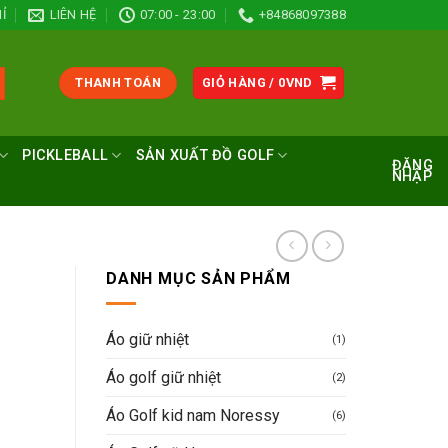
Ỉ
LIÊN HỆ
07:00 - 23:00
+84868097388
THANH TOÁN
GIỎ HÀNG /
0
VND
PICKLEBALL
SẢN XUẤT ĐỒ GOLF
ĐĂNG
NHẬP
DANH MỤC SẢN PHẨM
Áo giữ nhiệt
(1)
Áo golf giữ nhiệt
(2)
Áo Golf kid nam Noressy
(6)