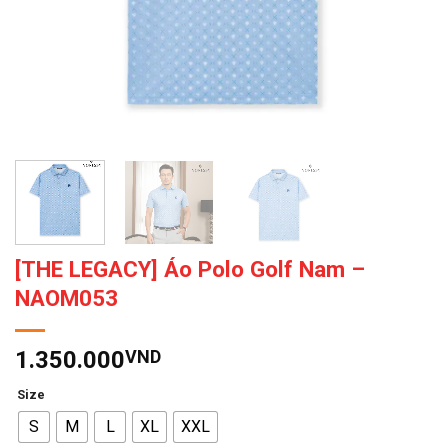
[THE LEGACY] Áo Polo Golf Nam –
NAOM053
1.350.000
VND
Size
S
M
L
XL
XXL