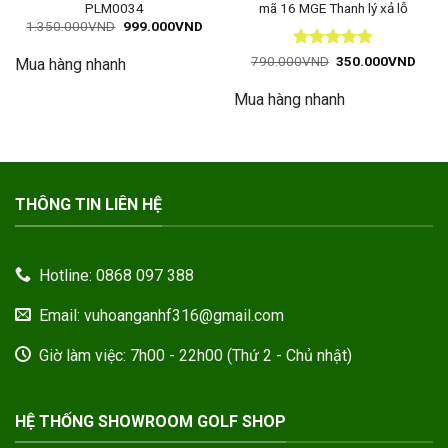
PLM0034
mã 16 MGE Thanh lý xả lỗ
Giá
Giá
1.350.000
VND
999.000
VND
gốc
hiện
là:
tại
Được xếp
Giá
Giá
790.000
VND
350.000
VND
Mua hàng nhanh
1.350.000VND.
là:
gốc
hiện
hạng
5
5
999.000VND.
là:
tại
sao
Mua hàng nhanh
790.000VND.
là:
350.
THÔNG TIN LIÊN HỆ
Hotline: 0868 097 388
Email: vuhoanganhf316@gmail.com
Giờ làm việc: 7h00 - 22h00 (Thứ 2 - Chủ nhật)
HỆ THỐNG SHOWROOM GOLF SHOP