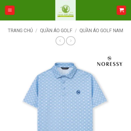
Bỏ
qua
nội
dung
TRANG CHỦ
/
QUẦN ÁO GOLF
/
QUẦN ÁO GOLF NAM