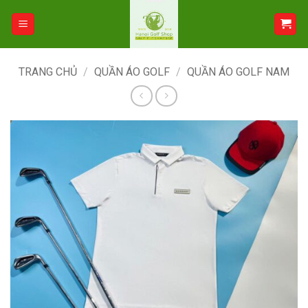
Bỏ
qua
nội
dung
TRANG CHỦ
/
QUẦN ÁO GOLF
/
QUẦN ÁO GOLF NAM