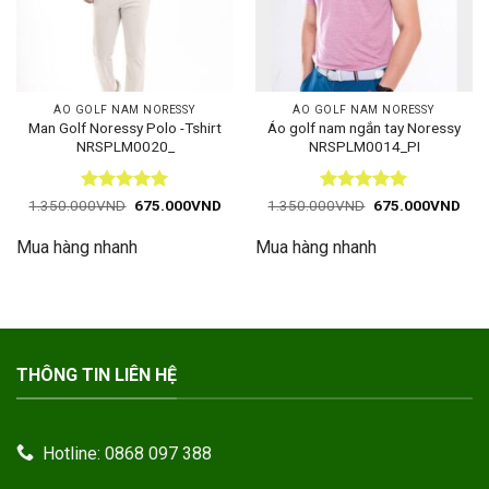
ÁO GOLF NAM NORESSY
ÁO GOLF NAM NORESSY
Man Golf Noressy Polo -Tshirt
Áo golf nam ngắn tay Noressy
NRSPLM0020_
NRSPLM0014_PI
Được xếp
Giá
Giá
Được xếp
Giá
Giá
1.350.000
VND
675.000
VND
1.350.000
VND
675.000
VND
gốc
hiện
gốc
hiện
hạng
5
5
hạng
5
5
là:
tại
là:
tại
sao
sao
Mua hàng nhanh
Mua hàng nhanh
1.350.000VND.
là:
1.350.000VND.
là:
675.000VND.
675
THÔNG TIN LIÊN HỆ
Hotline: 0868 097 388