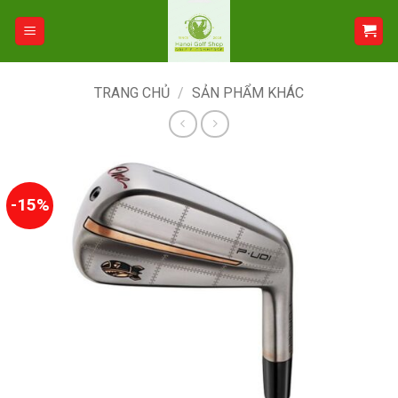
Bỏ
qua
nội
dung
TRANG CHỦ
/
SẢN PHẨM KHÁC
-15%