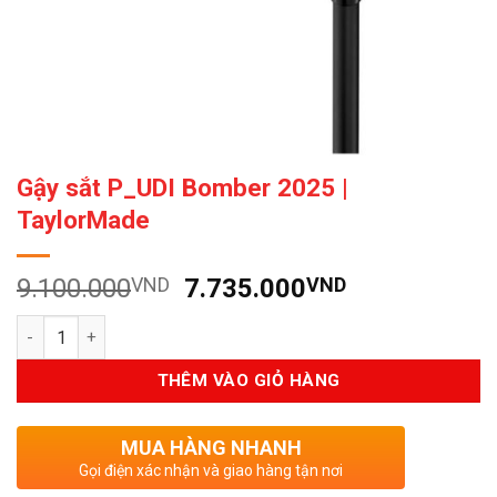
Gậy sắt P_UDI Bomber 2025 |
TaylorMade
Giá
Giá
9.100.000
VND
7.735.000
VND
gốc
hiện
Số lượng
là:
tại
9.100.000VND.
là:
THÊM VÀO GIỎ HÀNG
7.735.000V
MUA HÀNG NHANH
Gọi điện xác nhận và giao hàng tận nơi