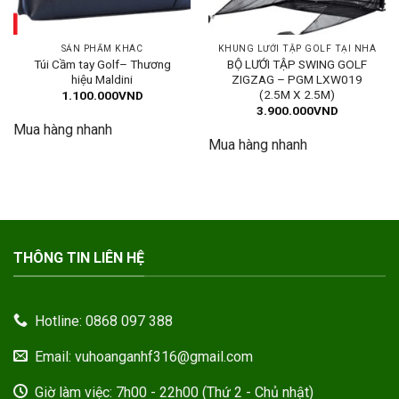
SẢN PHẨM KHÁC
KHUNG LƯỚI TẬP GOLF TẠI NHÀ
Túi Cầm tay Golf– Thương
BỘ LƯỚI TẬP SWING GOLF
hiệu Maldini
ZIGZAG – PGM LXW019
(2.5M X 2.5M)
1.100.000
VND
3.900.000
VND
Mua hàng nhanh
Mua hàng nhanh
THÔNG TIN LIÊN HỆ
Hotline: 0868 097 388
Email: vuhoanganhf316@gmail.com
Giờ làm việc: 7h00 - 22h00 (Thứ 2 - Chủ nhật)