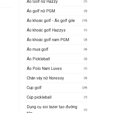
Áo Golf nữ Hazzy
(1)
Áo golf nữ PGM
(3)
Áo khoác golf - Áo golf gile
(10)
Áo khoác golf Hazzys
(1)
Áo khoác golf nam PGM
(3)
Áo mưa golf
(4)
Áo Pickleball
(2)
Áo Polo Nam Luves
(1)
Chân váy nữ Noressy
(4)
Cup golf
(24)
Cúp pickleball
(7)
Dụng cụ soi lazer tạo đường
(1)