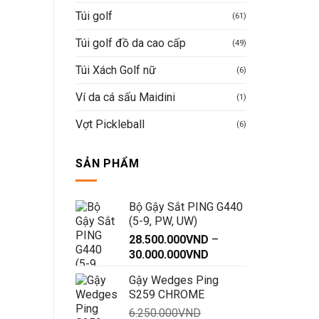
Túi golf
(61)
Túi golf đồ da cao cấp
(49)
Túi Xách Golf nữ
(6)
Ví da cá sấu Maidini
(1)
Vợt Pickleball
(6)
SẢN PHẨM
Bộ Gậy Sắt PING G440
(5-9, PW, UW)
28.500.000
VND
–
Khoảng
30.000.000
VND
giá:
Gậy Wedges Ping
từ
S259 CHROME
28.500.000VND
6.250.000
VND
đến