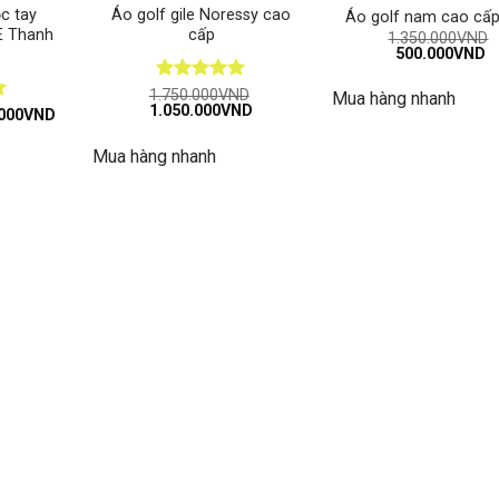
c tay
Áo golf gile Noressy cao
Áo golf nam cao cấ
E Thanh
cấp
1.350.000
VND
Giá
G
500.000
VND
gốc
h
là:
tạ
Được xếp
1.750.000
VND
Mua hàng nhanh
1.350.000VND.
là
Giá
Giá
1.050.000
VND
hạng
5
5
Giá
5
000
VND
gốc
hiện
hiện
sao
là:
tại
tại
Mua hàng nhanh
1.750.000VND.
là:
000VND.
là:
1.050.000VND.
350.000VND.