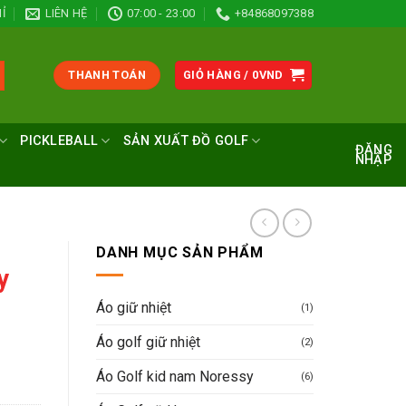
Ỉ
LIÊN HỆ
07:00 - 23:00
+84868097388
THANH TOÁN
GIỎ HÀNG /
0
VND
PICKLEBALL
SẢN XUẤT ĐỒ GOLF
ĐĂNG
NHẬP
DANH MỤC SẢN PHẨM
y
Áo giữ nhiệt
(1)
Áo golf giữ nhiệt
(2)
Áo Golf kid nam Noressy
(6)