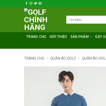
Bỏ
qua
nội
Tìm
dung
kiếm:
TRANG CHỦ
GIỚI THIỆU
SẢN PHẨM
GẬY G
TRANG CHỦ
/
QUẦN ÁO GOLF
/
QUẦN ÁO GO