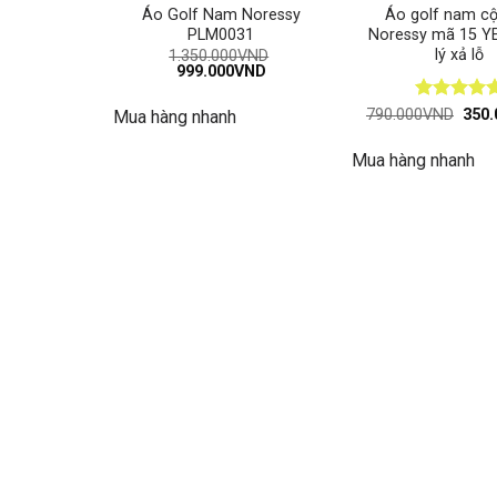
Áo Golf Nam Noressy
Áo golf nam cộ
PLM0031
Noressy mã 15 Y
lý xả lỗ
1.350.000
VND
Giá
Giá
999.000
VND
gốc
hiện
là:
tại
Được xếp
Giá
790.000
VND
350.
Mua hàng nhanh
1.350.000VND.
là:
gốc
hạng
5
5
999.000VND.
là:
sao
Mua hàng nhanh
790.