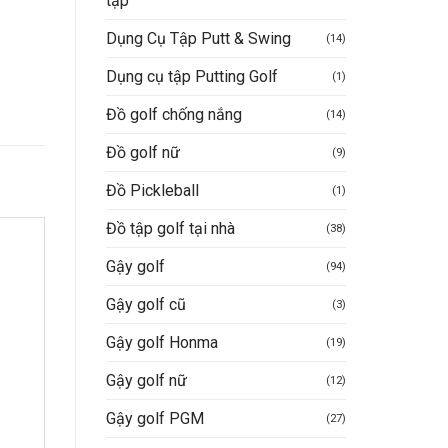
tập
Dụng Cụ Tập Putt & Swing
(14)
Dụng cụ tập Putting Golf
(1)
Đồ golf chống nắng
(14)
Đồ golf nữ
(9)
Đồ Pickleball
(1)
Đồ tập golf tại nhà
(38)
Gậy golf
(94)
Gậy golf cũ
(3)
Gậy golf Honma
(19)
Gậy golf nữ
(12)
Gậy golf PGM
(27)