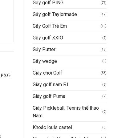
Gậy golf PING
(77)
Gậy golf Taylormade
(17)
Gậy Golf Trẻ Em
(10)
Gậy golf XXIO
(9)
Gậy Putter
(18)
Gậy wedge
(3)
Giày chơi Golf
(58)
Giày golf nam FJ
(3)
-26%
-41%
Giày golf Puma
(2)
Giày Pickleball, Tennis thể thao
(0)
Nam
Khoác louis castel
(0)
E
ÁO GOLF NAM NORESSY
ÁO GOLF NAM NORESSY