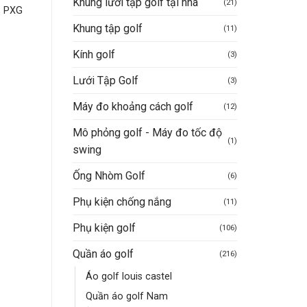
Khung lưới tập golf tại nhà
(21)
Áo Golf Nam Noressy
Áo golf nam ngắn ta
p PXG
PLM0032
Noressy mã 22
Khung tập golf
(11)
iá
1.350.000
VND
1.350.000
VND
iện
Giá
Giá
Giá
Giá
999.000
VND
800.000
VND
i
gốc
hiện
gốc
hiện
Kính golf
(3)
:
là:
tại
là:
tại
00.000VND.
Mua hàng nhanh
Mua hàng nhanh
1.350.000VND.
là:
1.350.000VND.
là:
Lưới Tập Golf
(3)
999.000VND.
800.
Máy đo khoảng cách golf
(12)
Mô phỏng golf - Máy đo tốc độ
(1)
swing
Ống Nhòm Golf
(6)
Phụ kiện chống nắng
(11)
Phụ kiện golf
(106)
Quần áo golf
(216)
Áo golf louis castel
Quần áo golf Nam